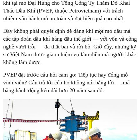
khí tại mỏ Đại Hùng cho Tổng Công Ty Thăm Dò Khai
Thác Dầu Khí (PVEP, thuộc Petrovietnam) với trách
nhiệm vận hành mỏ an toàn và đạt hiệu quả cao nhất.
Đây không phải quyết định dễ dàng khi một mỏ dầu mà
các tập đoàn dầu khí hàng đầu thế giới — với vốn và công
nghệ vượt trội — đã thất bại và rời bỏ. Giờ đây, những kỹ
sư Việt Nam được giao nhiệm vụ làm điều mà người khác
không làm được.
PVEP đặt trước câu hỏi cam go: Tiếp tục hay đóng mỏ
vĩnh viễn? Câu trả lời của họ không nói bằng lời — mà
bằng hành động kéo dài hơn 20 năm sau đó.