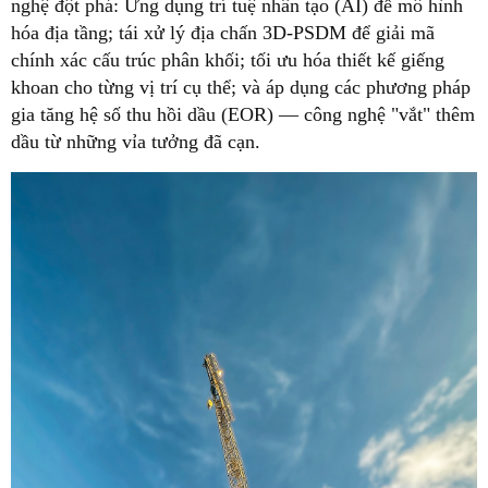
nghệ đột phá: Ứng dụng trí tuệ nhân tạo (AI) để mô hình
hóa địa tầng; tái xử lý địa chấn 3D-PSDM để giải mã
chính xác cấu trúc phân khối; tối ưu hóa thiết kế giếng
khoan cho từng vị trí cụ thể; và áp dụng các phương pháp
gia tăng hệ số thu hồi dầu (EOR) — công nghệ "vắt" thêm
dầu từ những vỉa tưởng đã cạn.