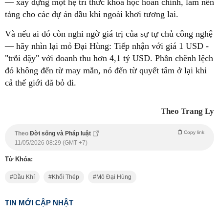
— xây dựng một hệ tri thức khoa học hoàn chỉnh, làm nền
tảng cho các dự án dầu khí ngoài khơi tương lai.
Và nếu ai đó còn nghi ngờ giá trị của sự tự chủ công nghệ
— hãy nhìn lại mỏ Đại Hùng: Tiếp nhận với giá 1 USD -
"trỗi dậy" với doanh thu hơn 4,1 tỷ USD. Phần chênh lệch
đó không đến từ may mắn, nó đến từ quyết tâm ở lại khi
cả thế giới đã bỏ đi.
Theo Trang Ly
Copy link
Theo
Đời sống và Pháp luật
11/05/2026 08:29 (GMT +7)
Từ Khóa:
Dầu Khí
Khối Thép
Mỏ Đại Hùng
TIN MỚI CẬP NHẬT