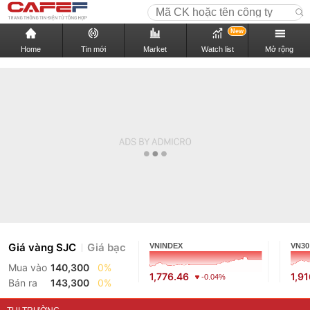
New
Home
Tin mới
Market
Watch list
Mở rộng
Giá vàng SJC
Giá bạc
VNINDEX
VN30
Mua vào
140,300
0%
1,776.46
1,9
-0.04%
Bán ra
143,300
0%