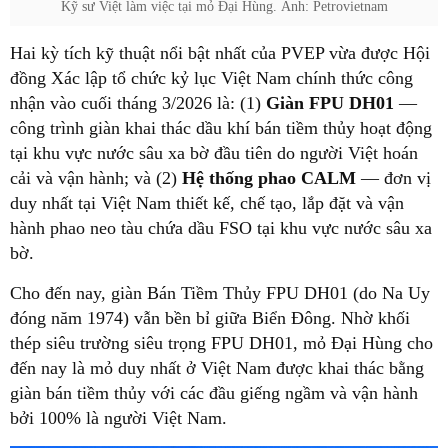
Kỹ sư Việt làm việc tại mỏ Đại Hùng. Ảnh: Petrovietnam
Hai kỳ tích kỹ thuật nổi bật nhất của PVEP vừa được Hội
đồng Xác lập tổ chức kỷ lục Việt Nam chính thức công
nhận vào cuối tháng 3/2026 là: (1)
Giàn FPU DH01
—
công trình giàn khai thác dầu khí bán tiềm thủy hoạt động
tại khu vực nước sâu xa bờ đầu tiên do người Việt hoán
cải và vận hành; và (2)
Hệ thống phao CALM
— đơn vị
duy nhất tại Việt Nam thiết kế, chế tạo, lắp đặt và vận
hành phao neo tàu chứa dầu FSO tại khu vực nước sâu xa
bờ.
Cho đến nay, giàn Bán Tiềm Thủy FPU DH01 (do Na Uy
đóng năm 1974) vẫn bền bỉ giữa Biển Đông. Nhờ khối
thép siêu trường siêu trọng FPU DH01, mỏ Đại Hùng cho
đến nay là mỏ duy nhất ở Việt Nam được khai thác bằng
giàn bán tiềm thủy với các đầu giếng ngầm và vận hành
bởi 100% là người Việt Nam.