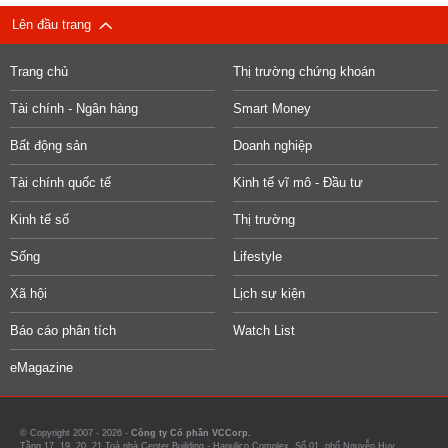
Lên đầu trang
Trang chủ
Thị trường chứng khoán
Tài chính - Ngân hàng
Smart Money
Bất động sản
Doanh nghiệp
Tài chính quốc tế
Kinh tế vĩ mô - Đầu tư
Kinh tế số
Thị trường
Sống
Lifestyle
Xã hội
Lịch sự kiện
Báo cáo phân tích
Watch List
eMagazine
© Copyright 2007 - 2026 -
Công ty Cổ phần VCCorp.
Tầng 17, 19, 20, 21 Toà nhà Center Building - Hapulico Complex, Số 01, phố Nguyễn Huy