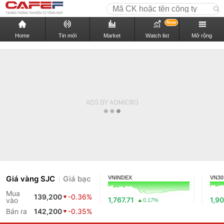
New
Home
Tin mới
Market
Watch list
Mở rộng
Giá vàng SJC
Giá bạc
VNINDEX
VN30
Mua
139,200
-0.36%
1,767.71
1,90
vào
0.17%
Bán ra
142,200
-0.35%