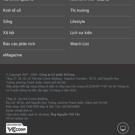
Kinh tế số
Thị trường
Sống
Lifestyle
Xã hội
Lịch sự kiện
Báo cáo phân tích
Watch List
eMagazine
© Copyright 2007 - 2026 -
Công ty Cổ phần VCCorp.
Tầng 17, 19, 20, 21 Toà nhà Center Building - Hapulico Complex, Số 01, phố Nguyễn Huy
Tưởng, phường Thanh Xuân, thành phố Hà Nội
Giấy phép thiết lập trang thông tin điện tử tổng hợp trên mạng số 2216/GP-TTĐT do Sở Thông tin
và Truyền thông Hà Nội cấp ngày 10 tháng 4 năm 2019.
Tầng 21, tòa nhà Center Building.
Địa chỉ: Số 01, phố Nguyễn Huy Tưởng, phường Thanh Xuân, thành phố Hà Nội
Điện thoại: 024 7309 5555 Máy lẻ 292. Fax: 024-39744082
Email: info@cafef.vn
Chịu trách nhiệm quản lý nội dung:
Ông Nguyễn Thế Tân
Hỗ trợ quảng cáo :