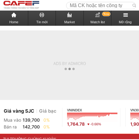
New
Home
Tin mới
Market
Watch list
Mở rộng
Giá vàng SJC
Giá bạc
VNINDEX
VN30
Mua vào
139,700
0%
1,764.78
1,9
-0.66%
Bán ra
142,700
0%