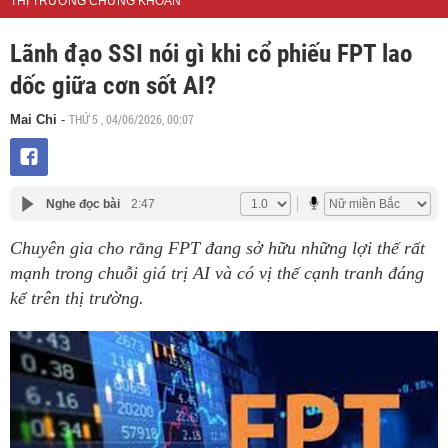
THỊ TRƯỜNG CHỨNG KHOÁN
Lãnh đạo SSI nói gì khi cổ phiếu FPT lao
dốc giữa cơn sốt AI?
THỨ 5 , 04/06/2026, 00:07
Mai Chi
-
Nghe đọc bài
2:47
Chuyên gia cho rằng FPT đang sở hữu những lợi thế rất
mạnh trong chuỗi giá trị AI và có vị thế cạnh tranh đáng
kể trên thị trường.