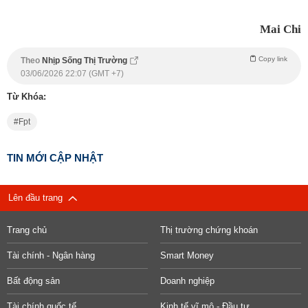
Mai Chi
Copy link
Theo
Nhịp Sống Thị Trường
03/06/2026 22:07 (GMT +7)
Từ Khóa:
Fpt
TIN MỚI CẬP NHẬT
Lên đầu trang
Trang chủ
Thị trường chứng khoán
Tài chính - Ngân hàng
Smart Money
Bất động sản
Doanh nghiệp
Tài chính quốc tế
Kinh tế vĩ mô - Đầu tư