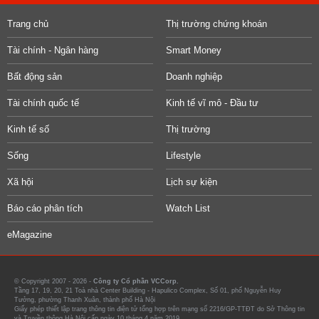
Trang chủ
Thị trường chứng khoán
Tài chính - Ngân hàng
Smart Money
Bất động sản
Doanh nghiệp
Tài chính quốc tế
Kinh tế vĩ mô - Đầu tư
Kinh tế số
Thị trường
Sống
Lifestyle
Xã hội
Lịch sự kiện
Báo cáo phân tích
Watch List
eMagazine
© Copyright 2007 - 2026 -
Công ty Cổ phần VCCorp.
Tầng 17, 19, 20, 21 Toà nhà Center Building - Hapulico Complex, Số 01, phố Nguyễn Huy
Tưởng, phường Thanh Xuân, thành phố Hà Nội
Giấy phép thiết lập trang thông tin điện tử tổng hợp trên mạng số 2216/GP-TTĐT do Sở Thông tin
và Truyền thông Hà Nội cấp ngày 10 tháng 4 năm 2019.