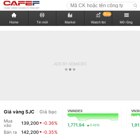
New
Home
Tin mới
Market
Watch list
Mở rộng
Giá vàng SJC
Giá bạc
VNINDEX
VN30
Mua
139,200
-0.36%
1,771.94
1,9
vào
0.41%
Bán ra
142,200
-0.35%