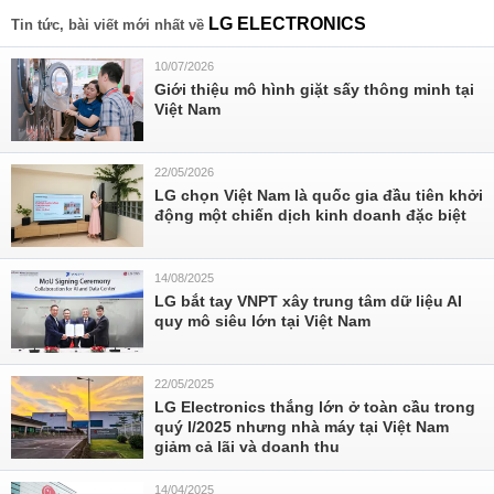
LG ELECTRONICS
Tin tức, bài viết mới nhất về
10/07/2026
Giới thiệu mô hình giặt sấy thông minh tại
Việt Nam
22/05/2026
LG chọn Việt Nam là quốc gia đầu tiên khởi
động một chiến dịch kinh doanh đặc biệt
14/08/2025
LG bắt tay VNPT xây trung tâm dữ liệu AI
quy mô siêu lớn tại Việt Nam
22/05/2025
LG Electronics thắng lớn ở toàn cầu trong
quý I/2025 nhưng nhà máy tại Việt Nam
giảm cả lãi và doanh thu
14/04/2025