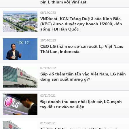
pin Lithium với VinFast
08/12/2023
VNDirect: KCN Tràng Duệ 3 của Kinh Bắc
(KBC) được duyệt quy hoạch 1/2000, đón
sóng FDI Hàn Quốc
19/04/2023
CEO LG thăm cơ sở sản xuất tại Việt Nam,
Thái Lan, Indonesia
07/12/2022
Sắp đổ thêm tiền tấn vào Việt Nam, LG hiện
đang sản xuất những gì?
03/11/2021
Đạt doanh thu cao nhất lịch sử, LG mạnh
tay đầu tư vào xe điện
01/06/2021