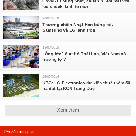
Covid-19 bùng phát, chuẩn bị đối mặt với
'cú shock' kinh tế mới
24/07/2019
Thương chiến Nhật-Hàn bùng nổ:
Samsung và LG lãnh trọn
19/03/2015
“Ông lớn” ồ ạt bỏ Thái Lan, Việt Nam có
hưởng lợi?
26/09/2014
KBC: LG Electronics dự kiến thuê thêm 50
ha đất tại KCN Tràng Duệ
Xem thêm
Lên đầu trang