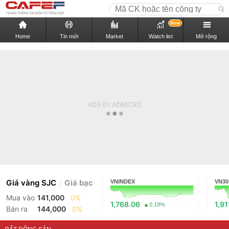
New
Home
Tin mới
Market
Watch list
Mở rộng
Giá vàng SJC
Giá bạc
VNINDEX
VN30
Mua vào
141,000
0%
1,768.06
1,91
0.19%
Bán ra
144,000
0%