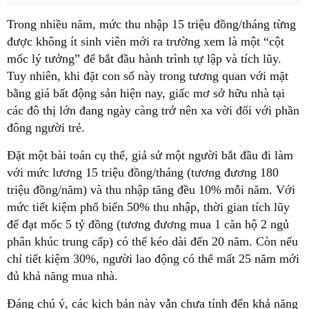
Trong nhiều năm, mức thu nhập 15 triệu đồng/tháng từng
được không ít sinh viên mới ra trường xem là một “cột
mốc lý tưởng” để bắt đầu hành trình tự lập và tích lũy.
Tuy nhiên, khi đặt con số này trong tương quan với mặt
bằng giá bất động sản hiện nay, giấc mơ sở hữu nhà tại
các đô thị lớn đang ngày càng trở nên xa vời đối với phần
đông người trẻ.
Đặt một bài toán cụ thể, giả sử một người bắt đầu đi làm
với mức lương 15 triệu đồng/tháng (tương đương 180
triệu đồng/năm) và thu nhập tăng đều 10% mỗi năm. Với
mức tiết kiệm phổ biến 50% thu nhập, thời gian tích lũy
để đạt mốc 5 tỷ đồng (tương đương mua 1 căn hộ 2 ngủ
phân khúc trung cấp) có thể kéo dài đến 20 năm. Còn nếu
chỉ tiết kiệm 30%, người lao động có thể mất 25 năm mới
đủ khả năng mua nhà.
Đáng chú ý, các kịch bản này vẫn chưa tính đến khả năng