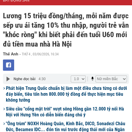
BẤT ĐỘNG SẢN
Lương 15 triệu đồng/tháng, mỗi năm được
sếp ưu ái tăng 10% thu nhập, người trẻ vẫn
"khóc ròng" khi biết phải đến tuổi U60 mới
đủ tiền mua nhà Hà Nội
THỨ 4 , 03/06/2026, 16:34
Thế Anh
-
Nghe đọc bài
4:30
Phát hiện Trung Quốc chuẩn bị làm một điều chưa từng có dưới
đáy biển, tiêu tốn hơn 800.000 tỷ đồng để thực hiện mục tiêu
không tưởng
Siêu cầu "cổng mặt trời" vượt sông Hồng gần 12.000 tỷ nối Hà
Nội với Hưng Yên có diễn biến đáng chú ý
"Ông trùm" NOXH Hoàng Quân, Kinh Bắc, DICO, Sonadezi Châu
Đức, Becamex IDC... đón tin vui trước động thái mới của Ngân