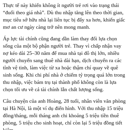
Thực tế này khiến không ít người trẻ rơi vào trạng thái
“đuổi theo giá nhà”. Dù thu nhập tăng lên theo thời gian,
mục tiêu sở hữu nhà lại liên tục bị đẩy xa hơn, khiến giấc
mơ an cư ngày càng trở nên mong manh.
Áp lực tài chính cũng đang dần làm thay đổi lựa chọn
sống của một bộ phận người trẻ. Thay vì chấp nhận vay
nợ kéo dài 25–30 năm để mua nhà tại đô thị lớn, nhiều
người chuyển sang thuê nhà dài hạn, dịch chuyển ra các
tỉnh vệ tinh, làm việc từ xa hoặc thậm chí quay về quê
sinh sống. Khi chi phí nhà ở chiếm tỷ trọng quá lớn trong
thu nhập, việc bám trụ tại thành phố không còn là lựa
chọn tối ưu về cả tài chính lẫn chất lượng sống.
Câu chuyện của anh Hoàng, 28 tuổi, nhân viên văn phòng
tại Hà Nội, là một ví dụ điển hình. Với thu nhập 15 triệu
đồng/tháng, mỗi tháng anh chi khoảng 5 triệu tiền thuê
phòng, 5 triệu cho sinh hoạt, chỉ còn lại 5 triệu đồng tiết
kiệm.