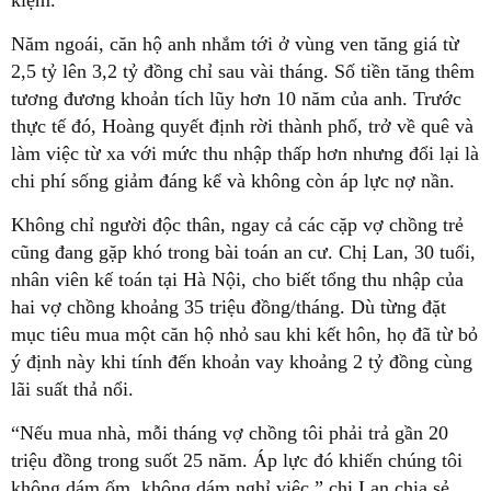
Năm ngoái, căn hộ anh nhắm tới ở vùng ven tăng giá từ
2,5 tỷ lên 3,2 tỷ đồng chỉ sau vài tháng. Số tiền tăng thêm
tương đương khoản tích lũy hơn 10 năm của anh. Trước
thực tế đó, Hoàng quyết định rời thành phố, trở về quê và
làm việc từ xa với mức thu nhập thấp hơn nhưng đổi lại là
chi phí sống giảm đáng kể và không còn áp lực nợ nần.
Không chỉ người độc thân, ngay cả các cặp vợ chồng trẻ
cũng đang gặp khó trong bài toán an cư. Chị Lan, 30 tuổi,
nhân viên kế toán tại Hà Nội, cho biết tổng thu nhập của
hai vợ chồng khoảng 35 triệu đồng/tháng. Dù từng đặt
mục tiêu mua một căn hộ nhỏ sau khi kết hôn, họ đã từ bỏ
ý định này khi tính đến khoản vay khoảng 2 tỷ đồng cùng
lãi suất thả nổi.
“Nếu mua nhà, mỗi tháng vợ chồng tôi phải trả gần 20
triệu đồng trong suốt 25 năm. Áp lực đó khiến chúng tôi
không dám ốm, không dám nghỉ việc,” chị Lan chia sẻ.