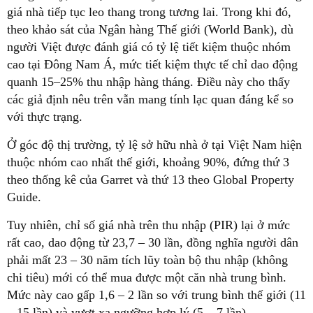
giá nhà tiếp tục leo thang trong tương lai. Trong khi đó,
theo khảo sát của Ngân hàng Thế giới (World Bank), dù
người Việt được đánh giá có tỷ lệ tiết kiệm thuộc nhóm
cao tại Đông Nam Á, mức tiết kiệm thực tế chỉ dao động
quanh 15–25% thu nhập hàng tháng. Điều này cho thấy
các giả định nêu trên vẫn mang tính lạc quan đáng kể so
với thực trạng.
Ở góc độ thị trường, tỷ lệ sở hữu nhà ở tại Việt Nam hiện
thuộc nhóm cao nhất thế giới, khoảng 90%, đứng thứ 3
theo thống kê của Garret và thứ 13 theo Global Property
Guide.
Tuy nhiên, chỉ số giá nhà trên thu nhập (PIR) lại ở mức
rất cao, dao động từ 23,7 – 30 lần, đồng nghĩa người dân
phải mất 23 – 30 năm tích lũy toàn bộ thu nhập (không
chi tiêu) mới có thể mua được một căn nhà trung bình.
Mức này cao gấp 1,6 – 2 lần so với trung bình thế giới (11
– 15 lần) và vượt xa ngưỡng hợp lý (5 – 7 lần).