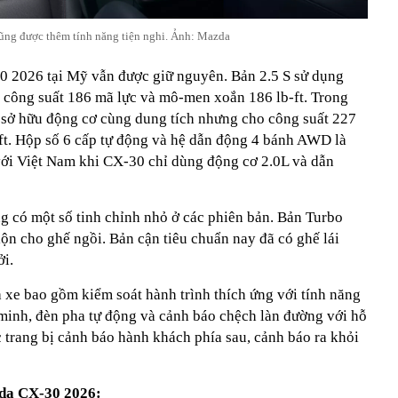
cũng được thêm tính năng tiện nghi. Ảnh: Mazda
0 2026 tại Mỹ vẫn được giữ nguyên. Bản 2.5 S sử dụng
h công suất 186 mã lực và mô-men xoắn 186 lb-ft. Trong
o sở hữu động cơ cùng dung tích nhưng cho công suất 227
t. Hộp số 6 cấp tự động và hệ dẫn động 4 bánh AWD là
với Việt Nam khi CX-30 chỉ dùng động cơ 2.0L và dẫn
g có một số tinh chỉnh nhỏ ở các phiên bản. Bản Turbo
 lộn cho ghế ngồi. Bản cận tiêu chuẩn nay đã có ghế lái
ởi.
 xe bao gồm kiểm soát hành trình thích ứng với tính năng
 minh, đèn pha tự động và cảnh báo chệch làn đường với hỗ
 trang bị cảnh báo hành khách phía sau, cảnh báo ra khỏi
zda CX-30 2026: