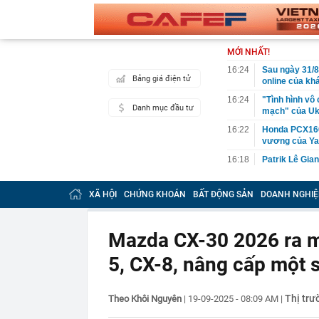
MỚI NHẤT!
16:24
Sau ngày 31/8,
Bảng giá điện tử
online của kh
16:24
"Tình hình vô
Danh mục đầu tư
mạch" của Uk
16:22
Honda PCX160 
vương của Y
16:18
Patrik Lê Gia
16:15
Một chủ tịch 
XÃ HỘI
CHỨNG KHOÁN
BẤT ĐỘNG SẢN
DOANH NGHIỆ
16:15
Tình hình hiệ
"lạnh nhất Vi
16:13
Lừa cho thuê 
Mazda CX-30 2026 ra m
công ty bị bắt
5, CX-8, nâng cấp một s
16:12
Cổ phiếu DN n
đã xảy ra?
16:12
Phương án thi
Thị trư
Theo Khôi Nguyên
|
19-09-2025 - 08:09 AM
|
làm Trưởng Ba
16:07
Chủ tịch Hải 