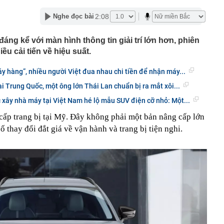
công nút giao cửa ngõ phía Nam Hà Nội, cán đích cuối
2:08
Nghe đọc bài
ợt tìm kiếm về chủ đề việc làm trong 7 tháng đầu năm
ng kể với màn hình thông tin giải trí lớn hơn, phiên
thiện hạ tầng sạc điện tại các trạm dừng nghỉ
ều cải tiến về hiệu suất.
i gì về tình trạng hằn lún mặt đường cao tốc Cam Lộ - La
y hàng”, nhiều người Việt đua nhau chi tiền để nhận máy...
 báo đến người nhận được tin nhắn và cuộc gọi có nội
tại Trung Quốc, một ông lớn Thái Lan chuẩn bị ra mắt xôi...
c xây nhà máy tại Việt Nam hé lộ mẫu SUV điện cỡ nhỏ: Một...
ử của Phó chủ tịch Hội Điện ảnh Việt Nam khiến nữ đại
20 năm
ấp trang bị tại Mỹ. Đây không phải một bản nâng cấp lớn
ớn gấp 13 lần tỉnh Chiết Giang tiến gần bờ, Trung Quốc
 thay đổi đắt giá về vận hành và trang bị tiện nghi.
được khối ngoại mua ròng mạnh tay 700 tỷ đồng trong
ần
 tại của Phó Chủ tịch Đỗ Mỹ Linh
 Đạm Cà Mau (DCM) nhận thù lao “khủng”, có người bình
ỷ đồng mỗi tháng