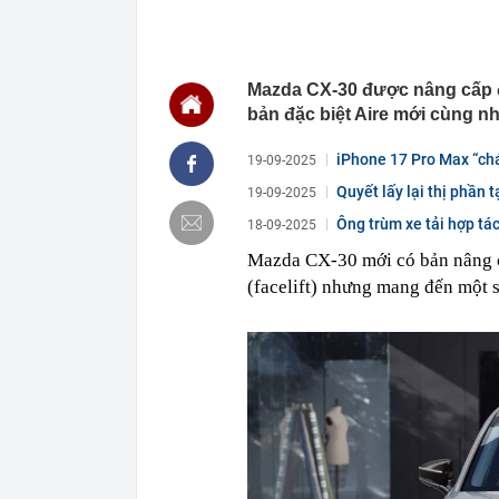
16:06
Tăng tốc thi 
năm 2026
16:05
13,4 triệu lư
Mazda CX-30 được nâng cấp đá
16:01
Yêu cầu hoàn 
bản đặc biệt Aire mới cùng nhi
15:59
Chủ đầu tư nó
Sơn?
iPhone 17 Pro Max “chá
19-09-2025
15:53
Công an thông
Quyết lấy lại thị phần 
19-09-2025
dung sau
Ông trùm xe tải hợp tá
18-09-2025
15:50
Vẻ đẹp lãng t
gia yêu suốt 
Mazda CX-30 mới có bản nâng c
15:48
Bão Dolphin l
(facelift) nhưng mang đến một số
báo động
15:45
Một cổ phiếu 
phiên cuối tu
15:42
Tình hình hiện
15:40
Loạt lãnh đạo
quân vượt 1 t