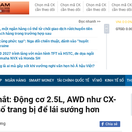
Chọn mã CK
Chọn mã CK
Chọn mã CK
Chọn mã CK
cần theo dõi
cần theo dõi
cần theo dõi
cần theo dõi
Đọc nhanh >>
 một ngân hàng có thể từ chối giao dịch rút/chuyển tiền
ách hàng trong trường hợp sau
 cùng phức tạp": Nga đổi chiến thuật, đánh vào "huyết
raine
2027 trình làng với màn hình TFT và HSTC, đe dọa ngôi
amaha NVX và Honda SH
ng là ai mà gây sốt khi vướng nghi vấn hẹn hò Á hậu Việt?
giữ lời, mua hết lượng cổ phiếu đã đăng ký
P
NGÂN HÀNG
SMART MONEY
TÀI CHÍNH QUỐC TẾ
VĨ MÔ
KINH TẾ SỐ
TH
n tại của tuyến cáp treo lên thẳng nơi được mệnh danh
ệt Nam": Khi nào đón khách?
nhà đã được ngân hàng bán đấu giá, một chủ tịch HĐQT
ắt: Động cơ 2.5L, AWD như CX-
ố trang bị để lái sướng hơn
hà nước GVR, BCM, GAS... đồng loạt tăng trần: Điều gì
 lại cho học sinh Chuyên Tuyên Quang: Ông Đỗ Anh Tuấn
ờng
n chỉ đạo cấp tỉnh
Chia sẻ
Phát Invest "gom" thành công 10 triệu cổ phiếu HPX