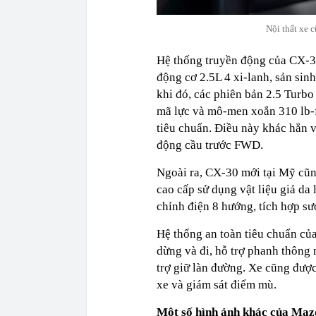
Nội thất xe 
Hệ thống truyền động của CX-3
động cơ 2.5L 4 xi-lanh, sản sin
khi đó, các phiên bản 2.5 Turb
mã lực và mô-men xoắn 310 lb-f
tiêu chuẩn. Điều này khác hẳn 
động cầu trước FWD.
Ngoài ra, CX-30 mới tại Mỹ cũn
cao cấp sử dụng vật liệu giả da
chỉnh điện 8 hướng, tích hợp sư
Hệ thống an toàn tiêu chuẩn của
dừng và đi, hỗ trợ phanh thông
trợ giữ làn đường. Xe cũng được
xe và giám sát điểm mù.
Một số hình ảnh khác của Ma