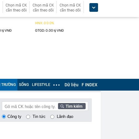
Chọn mã CK
Chọn mã CK
Chọn mã CK
cần theo dõi
cần theo dõi
cần theo dõi
Dữ liệu
F INDEX
Ị TRƯỜNG
SỐNG
LIFESTYLE
Công ty
Tin tức
Lãnh đạo