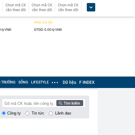
Chọn mã CK
Chọn mã CK
Chọn mã CK
cần theo dõi
cần theo dõi
cần theo dõi
Dữ liệu
F INDEX
Ị TRƯỜNG
SỐNG
LIFESTYLE
Công ty
Tin tức
Lãnh đạo