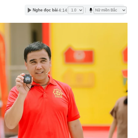
n tình' từng làm nghề giao báo, U60 vẫn như thanh niên
4:14
Nghe đọc bài
rí dự kiến xây hầm xuyên núi Tam Đảo
 tỷ từ bán vé số, công ty xổ số chi trả thưởng thế nào?
Vũ Thị Thanh SN 2003 và Vi Thị Hòe SN 2004
cướp đi sinh mạng của 500.000 người: Sức gió tới
hảm kịch khí tượng tàn khốc nhất từng được ghi nhận
rồi cũng để cho con": Lời khuyên khiến nhiều cha mẹ
khi về già
c gửi lời tạm biệt tới khán giả
 lãi suất tiết kiệm: Có ngân hàng lớn niêm yết 6%
rả tới 9%/năm
 Bộ sẽ có mưa to đến rất to