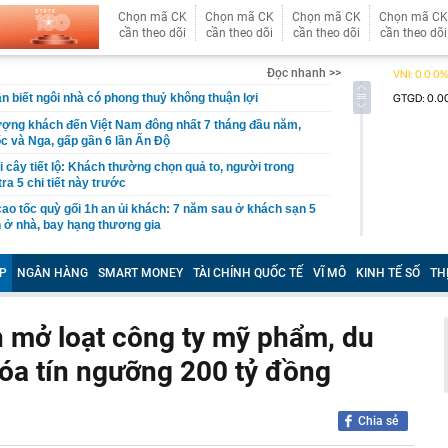
Chọn mã CK
Chọn mã CK
Chọn mã CK
Chọn mã CK
cần theo dõi
cần theo dõi
cần theo dõi
cần theo dõi
Đọc nhanh >>
ận biết ngôi nhà có phong thuỷ không thuận lợi
ượng khách đến Việt Nam đông nhất 7 tháng đầu năm,
 và Nga, gấp gần 6 lần Ấn Độ
i cây tiết lộ: Khách thường chọn quả to, người trong
tra 5 chi tiết này trước
 cao tốc quỳ gối 1h an ủi khách: 7 năm sau ở khách sạn 5
 ở nhà, bay hạng thương gia
 có xương trẻ khỏe như phụ nữ 30, bác sĩ kinh ngạc khi
P
NGÂN HÀNG
SMART MONEY
TÀI CHÍNH QUỐC TẾ
VĨ MÔ
KINH TẾ SỐ
TH
a đựng tâm huyết của NSND Tự Long
 4.300 USD/ounce, chuyên gia dự báo đỉnh mới
 mở loạt công ty mỹ phẩm, du
iệp dầu khí đem hơn 42.200 tỷ đồng gửi ngân hàng
hóa tín ngưỡng 200 tỷ đồng
o những người không rút điện ấm siêu tốc trước khi ngủ
là có thêm "lá bài" từ Triều Tiên: Điểm yếu của Ukraine
t sâu?
Chia sẻ
cá tích tụ độc nhiều bậc nhất