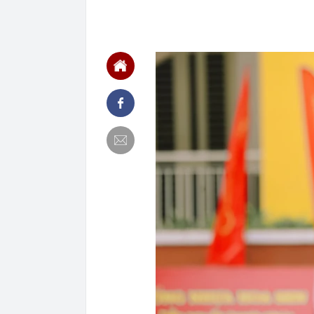
22:00
'Nam thần ngô
21:57
Cận cảnh vị t
21:52
Thu chục nghìn
21:45
Bắt khẩn cấp 
21:43
Một siêu bão 
240km/h, là t
trong lịch sử
21:34
"Tiền làm ra 
thiếu an toàn 
21:23
NSƯT Thành Lộ
21:18
Cuộc đua ngầm
nhưng thực t
21:18
Sáng mai, Bắc