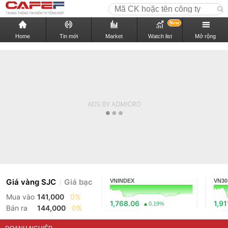
New
Home
Tin mới
Market
Watch list
Mở rộng
Giá vàng SJC
Giá bạc
VNINDEX
VN30
Mua vào
141,000
0%
1,768.06
1,91
0.19%
Bán ra
144,000
0%