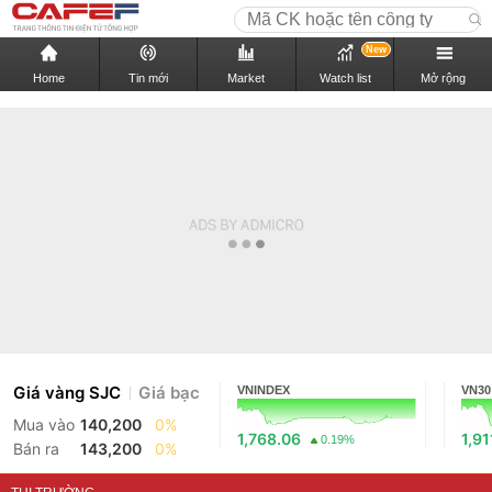
New
Home
Tin mới
Market
Watch list
Mở rộng
Giá vàng SJC
Giá bạc
VNINDEX
VN30
Mua vào
140,200
0%
1,768.06
1,91
0.19%
Bán ra
143,200
0%