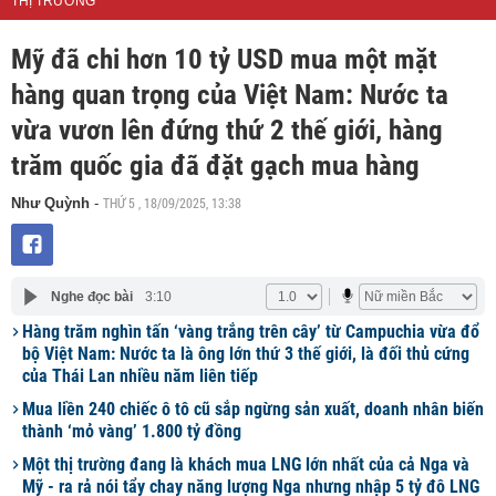
THỊ TRƯỜNG
Mỹ đã chi hơn 10 tỷ USD mua một mặt
hàng quan trọng của Việt Nam: Nước ta
vừa vươn lên đứng thứ 2 thế giới, hàng
trăm quốc gia đã đặt gạch mua hàng
THỨ 5 , 18/09/2025, 13:38
Như Quỳnh
-
Nghe đọc bài
3:10
Hàng trăm nghìn tấn ‘vàng trắng trên cây’ từ Campuchia vừa đổ
bộ Việt Nam: Nước ta là ông lớn thứ 3 thế giới, là đối thủ cứng
của Thái Lan nhiều năm liên tiếp
Mua liền 240 chiếc ô tô cũ sắp ngừng sản xuất, doanh nhân biến
thành ‘mỏ vàng’ 1.800 tỷ đồng
Một thị trường đang là khách mua LNG lớn nhất của cả Nga và
Mỹ - ra rả nói tẩy chay năng lượng Nga nhưng nhập 5 tỷ đô LNG