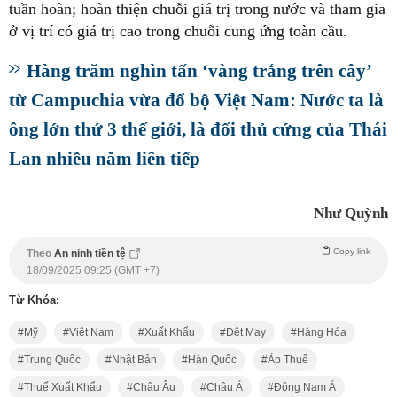
tuần hoàn; hoàn thiện chuỗi giá trị trong nước và tham gia
ở vị trí có giá trị cao trong chuỗi cung ứng toàn cầu.
Hàng trăm nghìn tấn ‘vàng trắng trên cây’
từ Campuchia vừa đổ bộ Việt Nam: Nước ta là
ông lớn thứ 3 thế giới, là đối thủ cứng của Thái
Lan nhiều năm liên tiếp
Như Quỳnh
Copy link
Theo
An ninh tiền tệ
18/09/2025 09:25 (GMT +7)
Từ Khóa:
Mỹ
Việt Nam
Xuất Khẩu
Dệt May
Hàng Hóa
Trung Quốc
Nhật Bản
Hàn Quốc
Áp Thuế
Thuế Xuất Khẩu
Châu Âu
Châu Á
Đông Nam Á