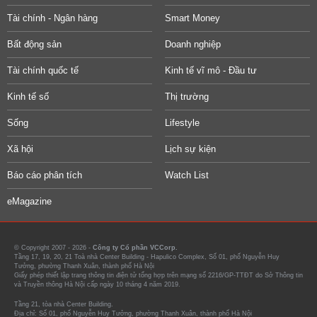
Tài chính - Ngân hàng
Smart Money
Bất động sản
Doanh nghiệp
Tài chính quốc tế
Kinh tế vĩ mô - Đầu tư
Kinh tế số
Thị trường
Sống
Lifestyle
Xã hội
Lịch sự kiện
Báo cáo phân tích
Watch List
eMagazine
© Copyright 2007 - 2026 -
Công ty Cổ phần VCCorp.
Tầng 17, 19, 20, 21 Toà nhà Center Building - Hapulico Complex, Số 01, phố Nguyễn Huy
Tưởng, phường Thanh Xuân, thành phố Hà Nội
Giấy phép thiết lập trang thông tin điện tử tổng hợp trên mạng số 2216/GP-TTĐT do Sở Thông tin
và Truyền thông Hà Nội cấp ngày 10 tháng 4 năm 2019.
Tầng 21, tòa nhà Center Building.
Địa chỉ: Số 01, phố Nguyễn Huy Tưởng, phường Thanh Xuân, thành phố Hà Nội