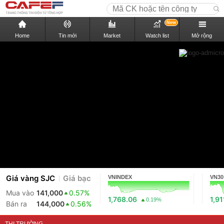
New
Home
Tin mới
Market
Watch list
Mở rộng
Giá vàng SJC
Giá bạc
VNINDEX
VN30
Mua vào
141,000
0.57%
1,768.06
1,91
0.19%
Bán ra
144,000
0.56%