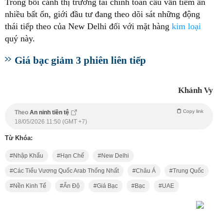
Trong bối cảnh thị trường tài chính toàn cầu vẫn tiềm ẩn
nhiều bất ổn, giới đầu tư đang theo dõi sát những động
thái tiếp theo của New Delhi đối với mặt hàng
kim loại
quý này.
Giá bạc giảm 3 phiên liên tiếp
Khánh Vy
Copy link
Theo
An ninh tiền tệ
18/05/2026 11:50 (GMT +7)
Từ Khóa:
Nhập Khẩu
Hạn Chế
New Delhi
Các Tiểu Vương Quốc Arab Thống Nhất
Châu Á
Trung Quốc
Nền Kinh Tế
Ấn Độ
Giá Bạc
Bạc
UAE