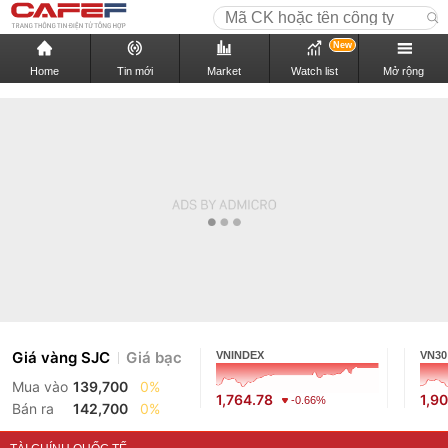
New
Home
Tin mới
Market
Watch list
Mở rộng
Giá vàng SJC
Giá bạc
VNINDEX
VN30
Mua vào
139,700
0%
1,764.78
1,9
-0.66%
Bán ra
142,700
0%