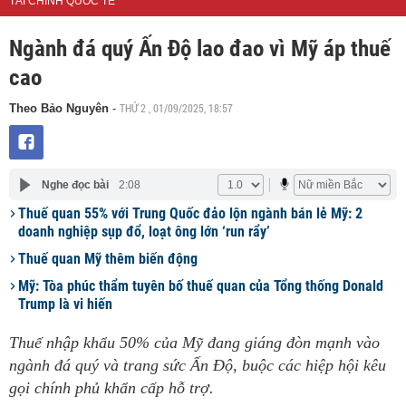
TÀI CHÍNH QUỐC TẾ
Ngành đá quý Ấn Độ lao đao vì Mỹ áp thuế
cao
THỨ 2 , 01/09/2025, 18:57
Theo Bảo Nguyên
-
Nghe đọc bài
2:08
Thuế quan 55% với Trung Quốc đảo lộn ngành bán lẻ Mỹ: 2
doanh nghiệp sụp đổ, loạt ông lớn ‘run rẩy’
Thuế quan Mỹ thêm biến động
Mỹ: Tòa phúc thẩm tuyên bố thuế quan của Tổng thống Donald
Trump là vi hiến
Thuế nhập khẩu 50% của Mỹ đang giáng đòn mạnh vào
ngành đá quý và trang sức Ấn Độ, buộc các hiệp hội kêu
gọi chính phủ khẩn cấp hỗ trợ.