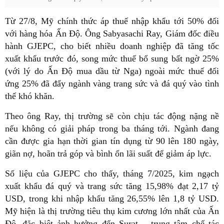
Từ 27/8, Mỹ chính thức áp thuế nhập khẩu tới 50% đối
với hàng hóa Ấn Độ. Ông Sabyasachi Ray, Giám đốc điều
hành GJEPC, cho biết nhiều doanh nghiệp đã tăng tốc
xuất khẩu trước đó, song mức thuế bổ sung bất ngờ 25%
(với lý do Ấn Độ mua dầu từ Nga) ngoài mức thuế đối
ứng 25% đã đẩy ngành vàng trang sức và đá quý vào tình
thế khó khăn.
Theo ông Ray, thị trường sẽ còn chịu tác động nặng nề
nếu không có giải pháp trong ba tháng tới. Ngành đang
cần được gia hạn thời gian tín dụng từ 90 lên 180 ngày,
giãn nợ, hoãn trả góp và bình ổn lãi suất để giảm áp lực.
Số liệu của GJEPC cho thấy, tháng 7/2025, kim ngạch
xuất khẩu đá quý và trang sức tăng 15,98% đạt 2,17 tỷ
USD, trong khi nhập khẩu tăng 26,55% lên 1,8 tỷ USD.
Mỹ hiện là thị trường tiêu thụ kim cương lớn nhất của Ấn
Độ, đặc biệt ảnh hưởng đến Surat – trung tâm chế tác