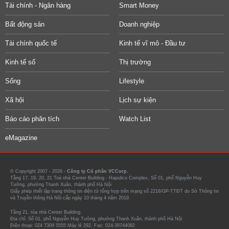
Tài chính - Ngân hàng
Smart Money
Bất động sản
Doanh nghiệp
Tài chính quốc tế
Kinh tế vĩ mô - Đầu tư
Kinh tế số
Thị trường
Sống
Lifestyle
Xã hội
Lịch sự kiện
Báo cáo phân tích
Watch List
eMagazine
© Copyright 2007 - 2026 -
Công ty Cổ phần VCCorp.
Tầng 17, 19, 20, 21 Toà nhà Center Building - Hapulico Complex, Số 01, phố Nguyễn Huy
Tưởng, phường Thanh Xuân, thành phố Hà Nội
Giấy phép thiết lập trang thông tin điện tử tổng hợp trên mạng số 2216/GP-TTĐT do Sở Thông tin
và Truyền thông Hà Nội cấp ngày 10 tháng 4 năm 2019.
Tầng 21, tòa nhà Center Building.
Địa chỉ: Số 01, phố Nguyễn Huy Tưởng, phường Thanh Xuân, thành phố Hà Nội
Điện thoại: 024 7309 5555 Máy lẻ 292. Fax: 024-39744082