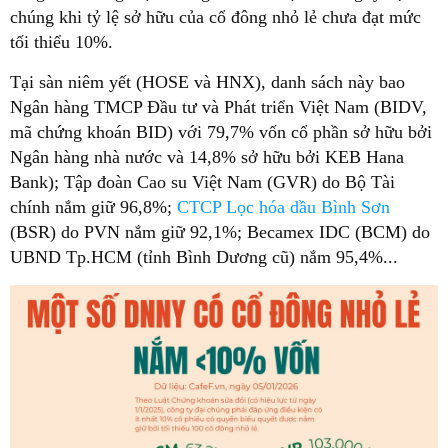
chúng khi
tỷ lệ sở hữu của cổ đông nhỏ lẻ chưa đạt mức
tối thiểu 10%.
Tại sàn niêm yết (HOSE và HNX), danh sách này bao
Ngân hàng TMCP Đầu tư và Phát triển Việt Nam (BIDV,
mã chứng khoán BID) với 79,7% vốn cổ phần sở hữu bởi
Ngân hàng nhà nước và 14,8% sở hữu bởi KEB Hana
Bank); Tập đoàn Cao su Việt Nam (GVR) do Bộ Tài
chính nắm giữ 96,8%;
CTCP Lọc hóa dầu Bình Sơn
(BSR) do PVN nắm giữ 92,1%; Becamex IDC (BCM) do
UBND Tp.HCM (tỉnh Bình Dương cũ) nắm 95,4%...