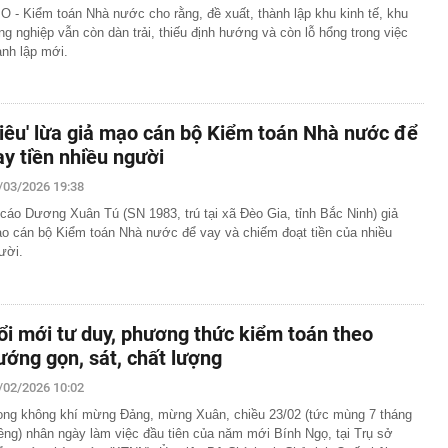
O - Kiểm toán Nhà nước cho rằng, đề xuất, thành lập khu kinh tế, khu
ng nghiệp vẫn còn dàn trải, thiếu định hướng và còn lỗ hổng trong việc
ành lập mới.
Siêu' lừa giả mạo cán bộ Kiểm toán Nhà nước để
ay tiền nhiều người
/03/2026 19:38
 cáo Dương Xuân Tú (SN 1983, trú tại xã Đèo Gia, tỉnh Bắc Ninh) giả
o cán bộ Kiểm toán Nhà nước để vay và chiếm đoạt tiền của nhiều
ười.
ổi mới tư duy, phương thức kiểm toán theo
ướng gọn, sát, chất lượng
/02/2026 10:02
ong không khí mừng Đảng, mừng Xuân, chiều 23/02 (tức mùng 7 tháng
êng) nhân ngày làm việc đầu tiên của năm mới Bính Ngọ, tại Trụ sở