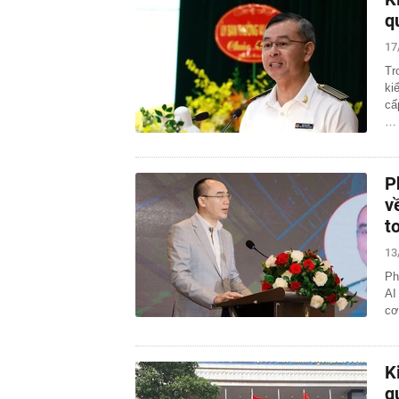
q
17
Tr
ki
cấ
…
P
v
t
13
Ph
AI
cơ
K
q