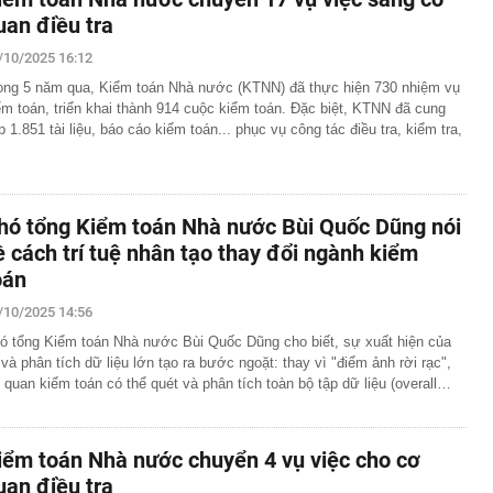
uan điều tra
/10/2025 16:12
ong 5 năm qua, Kiểm toán Nhà nước (KTNN) đã thực hiện 730 nhiệm vụ
ểm toán, triển khai thành 914 cuộc kiểm toán. Đặc biệt, KTNN đã cung
p 1.851 tài liệu, báo cáo kiểm toán... phục vụ công tác điều tra, kiểm tra,
hó tổng Kiểm toán Nhà nước Bùi Quốc Dũng nói
ề cách trí tuệ nhân tạo thay đổi ngành kiểm
oán
/10/2025 14:56
ó tổng Kiểm toán Nhà nước Bùi Quốc Dũng cho biết, sự xuất hiện của
 và phân tích dữ liệu lớn tạo ra bước ngoặt: thay vì "điểm ảnh rời rạc",
 quan kiểm toán có thể quét và phân tích toàn bộ tập dữ liệu (overall…
iểm toán Nhà nước chuyển 4 vụ việc cho cơ
uan điều tra