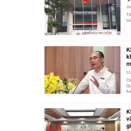
26
Tổ
to
K
k
m
23
Ch
Qu
Ki
K
v
g