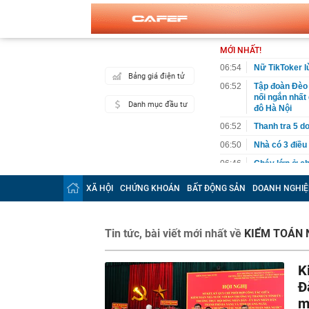
MỚI NHẤT!
06:54
Nữ TikToker l
Bảng giá điện tử
06:52
Tập đoàn Đèo
nối ngắn nhất 
Danh mục đầu tư
đô Hà Nội
06:52
Thanh tra 5 d
06:50
Nhà có 3 điều
06:46
Cháy lớn ở ch
06:43
Đề xuất đưa k
XÃ HỘI
CHỨNG KHOÁN
BẤT ĐỘNG SẢN
DOANH NGHIỆ
06:36
Khởi tố 7 cán
06:26
Quá nhanh: 10
Việt Nam, khá
Tin tức, bài viết mới nhất về
KIỂM TOÁN 
thép "khủng"
06:06
Tập đoàn FLC 
K
hội có giá từ 
Đ
06:06
Việt Nam có k
dòng sông, 3 
m