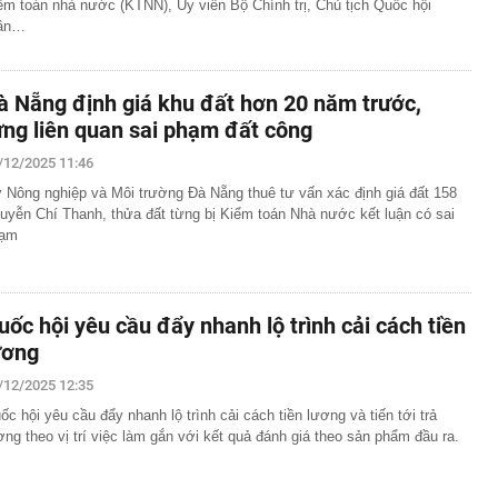
ểm toán nhà nước (KTNN), Ủy viên Bộ Chính trị, Chủ tịch Quốc hội
ần…
à Nẵng định giá khu đất hơn 20 năm trước,
ừng liên quan sai phạm đất công
/12/2025 11:46
 Nông nghiệp và Môi trường Đà Nẵng thuê tư vấn xác định giá đất 158
uyễn Chí Thanh, thửa đất từng bị Kiểm toán Nhà nước kết luận có sai
ạm
uốc hội yêu cầu đẩy nhanh lộ trình cải cách tiền
ương
/12/2025 12:35
ốc hội yêu cầu đẩy nhanh lộ trình cải cách tiền lương và tiến tới trả
ơng theo vị trí việc làm gắn với kết quả đánh giá theo sản phẩm đầu ra.