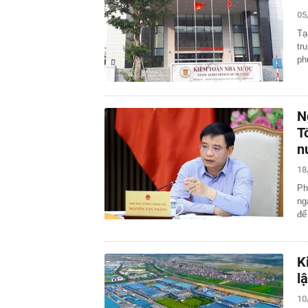
05
Tạ
tr
ph
N
T
n
18
Ph
ng
để
K
l
10