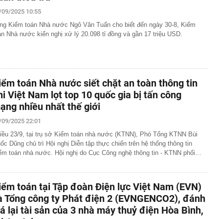
/09/2025 10:55
ng Kiểm toán Nhà nước Ngô Văn Tuấn cho biết đến ngày 30-8, Kiểm
án Nhà nước kiến nghị xử lý 20.098 tỉ đồng và gần 17 triệu USD.
iểm toán Nhà nước siết chặt an toàn thông tin
hi Việt Nam lọt top 10 quốc gia bị tấn công
ạng nhiều nhất thế giới
/09/2025 22:01
iều 23/9, tại trụ sở Kiểm toán nhà nước (KTNN), Phó Tổng KTNN Bùi
ốc Dũng chủ trì Hội nghị Diễn tập thực chiến trên hệ thống thông tin
ểm toán nhà nước. Hội nghị do Cục Công nghệ thông tin - KTNN phối…
iểm toán tại Tập đoàn Điện lực Việt Nam (EVN)
à Tổng công ty Phát điện 2 (EVNGENCO2), đánh
iá lại tài sản của 3 nhà máy thuỷ điện Hòa Bình,