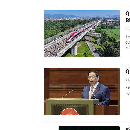
Q
B
08
Tr
qu
đi
Q
21
Ki
ng
K