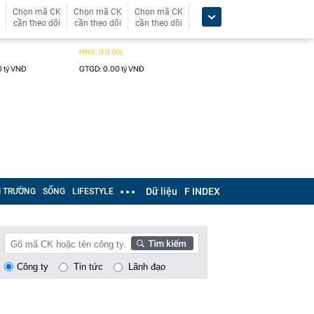
Chọn mã CK
Chọn mã CK
Chọn mã CK
cần theo dõi
cần theo dõi
cần theo dõi
Dữ liệu
F INDEX
Ị TRƯỜNG
SỐNG
LIFESTYLE
Công ty
Tin tức
Lãnh đạo