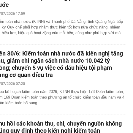
ước
 lập trong cùng một ngôi nhà
 ‘siêu trái cây' ở Việt Nam, người dân tại Kenya bất ngờ
/07/2026 17:59
3 năm được thu hoạch, sản lượng không đủ để bán
ểm toán nhà nước (KTNN) và Thành phố Đà Nẵng, tỉnh Quảng Ngãi tiếp
uối xong KHÔNG NÊN vứt vỏ?
c ký Quy chế phối hợp nhằm thực hiện tốt hơn nữa chức năng, nhiệm
 bệnh viện đạt doanh thu gần 1.000 tỷ đồng chỉ trong nửa
, hiệu lực, hiệu quả hoạt động của mỗi bên; cũng như phù hợp với mô…
gần 200 tỷ đưa công nghệ tiên tiến nhất thế giới về
p chí Mỹ vinh danh
ỉnh núi ít người biết cao hơn 3.000 m: Sở hữu rừng đỗ
ến 30/6: Kiểm toán nhà nước đã kiến nghị tăng
 nhất Tây Bắc, mùa đông phủ băng giá trắng xóa
hu, giảm chi ngân sách nhà nước 10.042 tỷ
 Chủ tịch xinh đẹp sinh năm 1999 ra sao?
ồng; chuyển 5 vụ việc có dấu hiệu tội phạm
ỷ USD từ xe điện năm 2025-2026, ước tính lỗ thêm 3,3 tỷ
ang cơ quan điều tra
6-2027
nh thép lỗ lũy kế hơn 3.800 tỷ, khoản phải trả nhóm Vin
/07/2026 07:20
1.424 tỷ đồng
eo kế hoạch kiểm toán năm 2026, KTNN thực hiện 173 Đoàn kiểm toán,
nữa, chứng khoán Việt Nam đón một thông tin quan
m 169 Đoàn kiểm toán theo phương án tổ chức kiểm toán đầu năm và 4
àn kiểm toán bổ sung.
ên 29 cổ phiếu có thể đón dòng vốn tỷ USD sau nâng hạng
hu hồi các khoản thu, chi, chuyển nguồn không
úng quy định theo kiến nghị kiểm toán