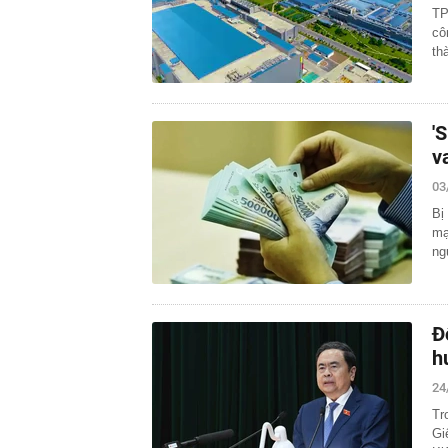
TP
cô
th
'
v
03
Bị
mạ
ng
Đ
h
24
Tr
Gi