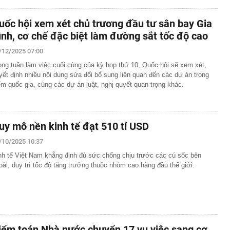
uốc hội xem xét chủ trương đầu tư sân bay Gia
ình, cơ chế đặc biệt làm đường sắt tốc độ cao
/12/2025 07:00
ong tuần làm việc cuối cùng của kỳ họp thứ 10, Quốc hội sẽ xem xét,
yết định nhiều nội dung sửa đổi bổ sung liên quan đến các dự án trọng
ểm quốc gia, cùng các dự án luật, nghị quyết quan trọng khác.
uy mô nền kinh tế đạt 510 tỉ USD
/10/2025 10:37
nh tế Việt Nam khẳng định đủ sức chống chịu trước các cú sốc bên
oài, duy trì tốc độ tăng trưởng thuộc nhóm cao hàng đầu thế giới.
iểm toán Nhà nước chuyển 17 vụ việc sang cơ