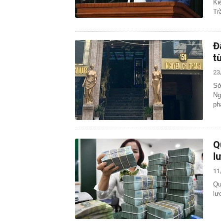
Ki
Tr
Đ
t
23
Sở
Ng
ph
Q
l
11
Qu
lư