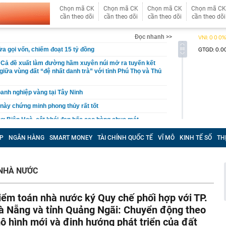
Chọn mã CK
Chọn mã CK
Chọn mã CK
Chọn mã CK
cần theo dõi
cần theo dõi
cần theo dõi
cần theo dõi
Đọc nhanh >>
ừa gọi vốn, chiếm đoạt 15 tỷ đồng
 Cả đề xuất làm đường hầm xuyên núi mở ra tuyến kết
giữa vùng đất “đệ nhất danh trà” với tỉnh Phú Thọ và Thủ
oanh nghiệp vàng tại Tây Ninh
 này chứng minh phong thủy rất tốt
ợ Biên Hoà, cột khói đen bốc cao hàng chục mét
im cương vào ngành nghề kinh doanh có điều kiện
P
NGÂN HÀNG
SMART MONEY
TÀI CHÍNH QUỐC TẾ
VĨ MÔ
KINH TẾ SỐ
TH
 bộ trạm y tế ở Đắk Lắk
 tháng làm xong hơn 60% siêu sân vận động lớn thứ hai
n đài 60.000 chỗ dần thành hình, chuẩn bị lắp mái vòm
NHÀ NƯỚC
công bố danh sách 13 hồ sơ đủ điều kiện mua nhà ở xã
iểm toán nhà nước ký Quy chế phối hợp với TP.
19 triệu đồng/m²
à Nẵng và tỉnh Quảng Ngãi: Chuyển động theo
hu rừng thuộc dạng hiếm bậc nhất thế giới, chia đôi bởi 1
tổ chức cùng vinh danh
ô hình mới và định hướng phát triển của đất