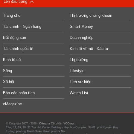
Lên đầu trang
Trang chủ
Thị trường chứng khoán
Tài chính - Ngân hàng
Smart Money
Bất động sản
Doanh nghiệp
Tài chính quốc tế
Kinh tế vĩ mô - Đầu tư
Kinh tế số
Thị trường
Sống
Lifestyle
Xã hội
Lịch sự kiện
Báo cáo phân tích
Watch List
eMagazine
© Copyright 2007 - 2026 -
Công ty Cổ phần VCCorp.
Tầng 17, 19, 20, 21 Toà nhà Center Building - Hapulico Complex, Số 01, phố Nguyễn Huy
Tưởng, phường Thanh Xuân, thành phố Hà Nội