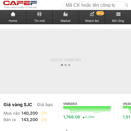
New
Home
Tin mới
Market
Watch list
Mở rộng
Giá vàng SJC
Giá bạc
VNINDEX
VN30
Mua vào
140,200
0%
1,768.06
1,91
0.19%
Bán ra
143,200
0%