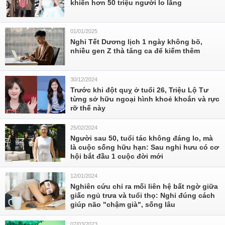
khiến hơn 50 triệu người lo lắng
01/01/2025
Nghỉ Tết Dương lịch 1 ngày không bõ,
nhiều gen Z thà tăng ca để kiếm thêm
30/12/2024
Trước khi đột quỵ ở tuổi 26, Triệu Lộ Tư
từng sở hữu ngoại hình khoẻ khoắn và rực
rỡ thế này
25/02/2024
Người sau 50, tuổi tác không đáng lo, mà
là cuộc sống hữu hạn: Sau nghỉ hưu có cơ
hội bắt đầu 1 cuộc đời mới
12/01/2024
Nghiên cứu chỉ ra mối liên hệ bất ngờ giữa
giấc ngủ trưa và tuổi thọ: Nghỉ đúng cách
giúp não "chậm già", sống lâu
07/03/2023