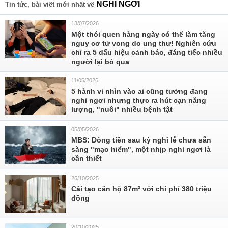
NGHỈ NGƠI
Tin tức, bài viết mới nhất về
13/07/2026
Một thói quen hàng ngày có thể làm tăng
nguy cơ tử vong do ung thư! Nghiên cứu
chỉ ra 5 dấu hiệu cảnh báo, đáng tiếc nhiều
người lại bỏ qua
11/05/2026
5 hành vi nhìn vào ai cũng tưởng đang
nghỉ ngơi nhưng thực ra hút cạn năng
lượng, "nuôi" nhiều bệnh tật
05/05/2026
MBS: Dòng tiền sau kỳ nghỉ lễ chưa sẵn
sàng "mạo hiểm", một nhịp nghỉ ngơi là
cần thiết
26/10/2025
Cải tạo căn hộ 87m² với chi phí 380 triệu
đồng
20/10/2025