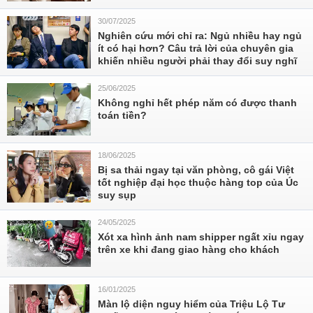
30/07/2025
Nghiên cứu mới chỉ ra: Ngủ nhiều hay ngủ
ít có hại hơn? Câu trả lời của chuyên gia
khiến nhiều người phải thay đổi suy nghĩ
25/06/2025
Không nghỉ hết phép năm có được thanh
toán tiền?
18/06/2025
Bị sa thải ngay tại văn phòng, cô gái Việt
tốt nghiệp đại học thuộc hàng top của Úc
suy sụp
24/05/2025
Xót xa hình ảnh nam shipper ngất xỉu ngay
trên xe khi đang giao hàng cho khách
16/01/2025
Màn lộ diện nguy hiểm của Triệu Lộ Tư