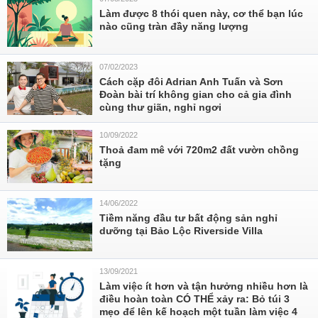
Làm được 8 thói quen này, cơ thể bạn lúc
nào cũng tràn đầy năng lượng
07/02/2023
Cách cặp đôi Adrian Anh Tuấn và Sơn
Đoàn bài trí không gian cho cả gia đình
cùng thư giãn, nghỉ ngơi
10/09/2022
Thoả đam mê với 720m2 đất vườn chồng
tặng
14/06/2022
Tiềm năng đầu tư bất động sản nghỉ
dưỡng tại Bảo Lộc Riverside Villa
13/09/2021
Làm việc ít hơn và tận hưởng nhiều hơn là
điều hoàn toàn CÓ THỂ xảy ra: Bỏ túi 3
mẹo để lên kế hoạch một tuần làm việc 4