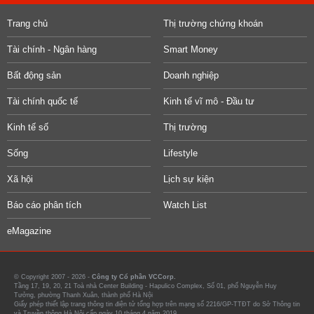
Trang chủ
Thị trường chứng khoán
Tài chính - Ngân hàng
Smart Money
Bất động sản
Doanh nghiệp
Tài chính quốc tế
Kinh tế vĩ mô - Đầu tư
Kinh tế số
Thị trường
Sống
Lifestyle
Xã hội
Lịch sự kiện
Báo cáo phân tích
Watch List
eMagazine
© Copyright 2007 - 2026 -
Công ty Cổ phần VCCorp.
Tầng 17, 19, 20, 21 Toà nhà Center Building - Hapulico Complex, Số 01, phố Nguyễn Huy
Tưởng, phường Thanh Xuân, thành phố Hà Nội
Giấy phép thiết lập trang thông tin điện tử tổng hợp trên mạng số 2216/GP-TTĐT do Sở Thông tin
và Truyền thông Hà Nội cấp ngày 10 tháng 4 năm 2019.