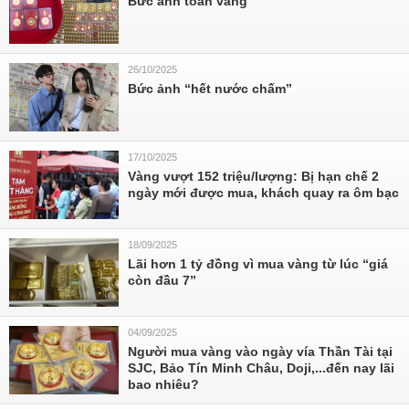
Bức ảnh toàn vàng
26/10/2025
Bức ảnh “hết nước chấm”
17/10/2025
Vàng vượt 152 triệu/lượng: Bị hạn chế 2
ngày mới được mua, khách quay ra ôm bạc
18/09/2025
Lãi hơn 1 tỷ đồng vì mua vàng từ lúc “giá
còn đầu 7”
04/09/2025
Người mua vàng vào ngày vía Thần Tài tại
SJC, Bảo Tín Minh Châu, Doji,...đến nay lãi
bao nhiêu?