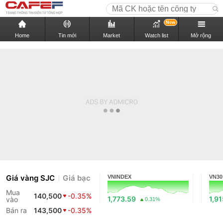
New
Home
Tin mới
Market
Watch list
Mở rộng
Giá vàng SJC
Giá bạc
VNINDEX
VN30
Mua
140,500
-0.35%
1,773.59
1,9
vào
0.31%
Bán ra
143,500
-0.35%