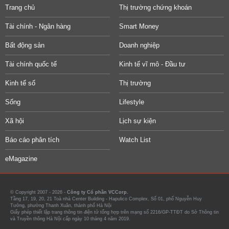
Trang chủ
Thị trường chứng khoán
Tài chính - Ngân hàng
Smart Money
Bất động sản
Doanh nghiệp
Tài chính quốc tế
Kinh tế vĩ mô - Đầu tư
Kinh tế số
Thị trường
Sống
Lifestyle
Xã hội
Lịch sự kiện
Báo cáo phân tích
Watch List
eMagazine
© Copyright 2007 - 2026 -
Công ty Cổ phần VCCorp.
Tầng 17, 19, 20, 21 Toà nhà Center Building - Hapulico Complex, Số 01, phố Nguyễn Huy
Tưởng, phường Thanh Xuân, thành phố Hà Nội
Giấy phép thiết lập trang thông tin điện tử tổng hợp trên mạng số 2216/GP-TTĐT do Sở Thông tin
và Truyền thông Hà Nội cấp ngày 10 tháng 4 năm 2019.