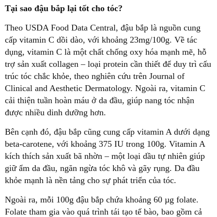
Tại sao đậu bắp lại tốt cho tóc?
Theo USDA Food Data Central, đậu bắp là nguồn cung
cấp vitamin C dồi dào, với khoảng 23mg/100g. Về tác
dụng, vitamin C là một chất chống oxy hóa mạnh mẽ, hỗ
trợ sản xuất collagen – loại protein cần thiết để duy trì cấu
trúc tóc chắc khỏe, theo nghiên cứu trên Journal of
Clinical and Aesthetic Dermatology. Ngoài ra, vitamin C
cải thiện tuần hoàn máu ở da đầu, giúp nang tóc nhận
được nhiều dinh dưỡng hơn.
Bên cạnh đó, đậu bắp cũng cung cấp vitamin A dưới dạng
beta-carotene, với khoảng 375 IU trong 100g. Vitamin A
kích thích sản xuất bã nhờn – một loại dầu tự nhiên giúp
giữ ẩm da đầu, ngăn ngừa tóc khô và gãy rụng. Da đầu
khỏe mạnh là nền tảng cho sự phát triển của tóc.
Ngoài ra, mỗi 100g đậu bắp chứa khoảng 60 µg folate.
Folate tham gia vào quá trình tái tạo tế bào, bao gồm cả