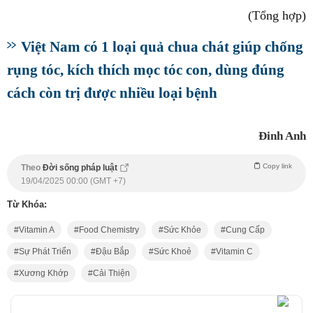
(Tổng hợp)
Việt Nam có 1 loại quả chua chát giúp chống
rụng tóc, kích thích mọc tóc con, dùng đúng
cách còn trị được nhiều loại bệnh
Đinh Anh
Copy link
Theo
Đời sống pháp luật
19/04/2025 00:00 (GMT +7)
Từ Khóa:
Vitamin A
Food Chemistry
Sức Khỏe
Cung Cấp
Sự Phát Triển
Đậu Bắp
Sức Khoẻ
Vitamin C
Xương Khớp
Cải Thiện