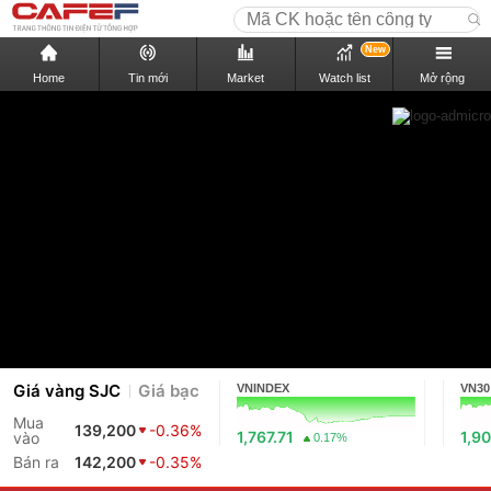
New
Home
Tin mới
Market
Watch list
Mở rộng
Giá vàng SJC
Giá bạc
VNINDEX
VN30
Mua
139,200
-0.36%
1,767.71
1,90
vào
0.17%
Bán ra
142,200
-0.35%