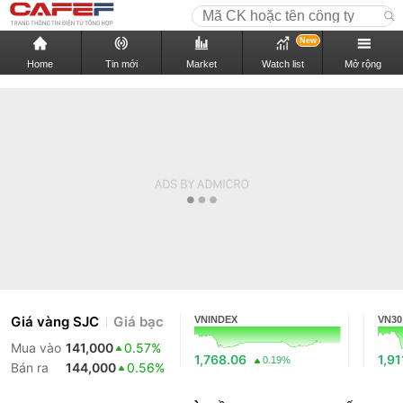
New
Home
Tin mới
Market
Watch list
Mở rộng
Giá vàng SJC
Giá bạc
VNINDEX
VN30
Mua vào
141,000
0.57%
1,768.06
1,91
0.19%
Bán ra
144,000
0.56%