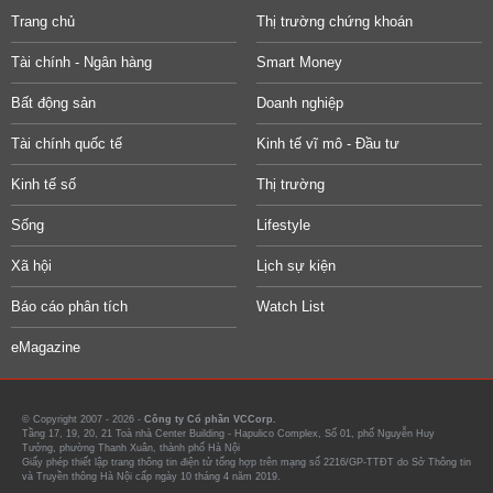
Trang chủ
Thị trường chứng khoán
Tài chính - Ngân hàng
Smart Money
Bất động sản
Doanh nghiệp
Tài chính quốc tế
Kinh tế vĩ mô - Đầu tư
Kinh tế số
Thị trường
Sống
Lifestyle
Xã hội
Lịch sự kiện
Báo cáo phân tích
Watch List
eMagazine
© Copyright 2007 - 2026 -
Công ty Cổ phần VCCorp.
Tầng 17, 19, 20, 21 Toà nhà Center Building - Hapulico Complex, Số 01, phố Nguyễn Huy
Tưởng, phường Thanh Xuân, thành phố Hà Nội
Giấy phép thiết lập trang thông tin điện tử tổng hợp trên mạng số 2216/GP-TTĐT do Sở Thông tin
và Truyền thông Hà Nội cấp ngày 10 tháng 4 năm 2019.