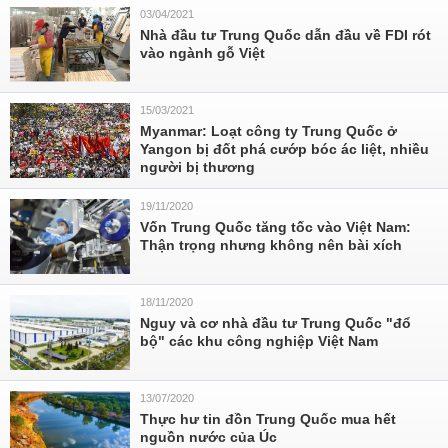
03/04/2021
Nhà đầu tư Trung Quốc dẫn đầu về FDI rót
vào ngành gỗ Việt
15/03/2021
Myanmar: Loạt công ty Trung Quốc ở
Yangon bị đốt phá cướp bóc ác liệt, nhiều
người bị thương
19/11/2020
Vốn Trung Quốc tăng tốc vào Việt Nam:
Thận trọng nhưng không nên bài xích
18/11/2020
Nguy và cơ nhà đầu tư Trung Quốc "đổ
bộ" các khu công nghiệp Việt Nam
13/07/2020
Thực hư tin đồn Trung Quốc mua hết
nguồn nước của Úc