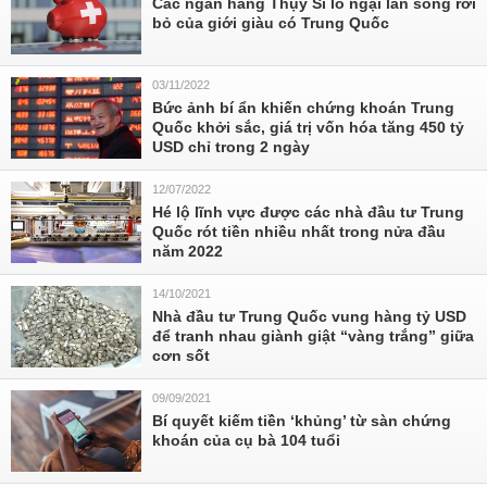
Các ngân hàng Thụy Sĩ lo ngại làn sóng rời
bỏ của giới giàu có Trung Quốc
03/11/2022
Bức ảnh bí ẩn khiến chứng khoán Trung
Quốc khởi sắc, giá trị vốn hóa tăng 450 tỷ
USD chỉ trong 2 ngày
12/07/2022
Hé lộ lĩnh vực được các nhà đầu tư Trung
Quốc rót tiền nhiều nhất trong nửa đầu
năm 2022
14/10/2021
Nhà đầu tư Trung Quốc vung hàng tỷ USD
để tranh nhau giành giật “vàng trắng” giữa
cơn sốt
09/09/2021
Bí quyết kiếm tiền ‘khủng’ từ sàn chứng
khoán của cụ bà 104 tuổi