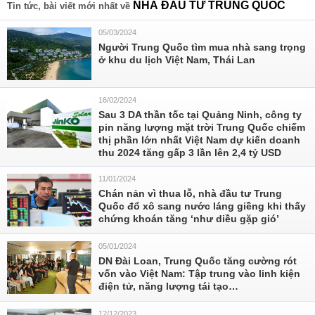
NHÀ ĐẦU TƯ TRUNG QUỐC
Tin tức, bài viết mới nhất về
05/03/2024
Người Trung Quốc tìm mua nhà sang trọng
ở khu du lịch Việt Nam, Thái Lan
16/02/2024
Sau 3 DA thần tốc tại Quảng Ninh, công ty
pin năng lượng mặt trời Trung Quốc chiếm
thị phần lớn nhất Việt Nam dự kiến doanh
thu 2024 tăng gấp 3 lần lên 2,4 tỷ USD
11/01/2024
Chán nản vì thua lỗ, nhà đầu tư Trung
Quốc đổ xô sang nước láng giềng khi thấy
chứng khoán tăng ‘như diều gặp gió’
05/01/2024
DN Đài Loan, Trung Quốc tăng cường rót
vốn vào Việt Nam: Tập trung vào linh kiện
điện tử, năng lượng tái tạo…
12/12/2023