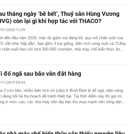
au tháng ngày ‘bê bết’, Thuỷ sản Hùng Vương
HVG) còn lại gì khi hợp tác với THACO?
/01/2020 11:09
nh đến đầu năm 2019, mặc dù giảm sút đáng kể, quy mô chăn nuôi của
G vẫn khá ‘hấp dẫn’, bao gồm 3 trại giống, diện tích vùng nuôi cá 713ha,
ại chăn nuôi heo với hơn 500.000 con/năm, nhà máy chế biến thức ăn…
ì đổ ngã sau bão vẫn đắt hàng
/11/2019 09:53
a 2 cơn bão, nhiều diện tích mì (sắn) ở Bình Định bị đổ ngã, hiện nông
n đang hối hả thu hoạch để tránh thiệt hại. Tại thời điểm này thì giá mì
ng ở mức cao, các nhà máy trên địa bàn thu mua mạnh nên nông dân…
ác nhà máy chế biến thủy sản thiếu nguyên liệu