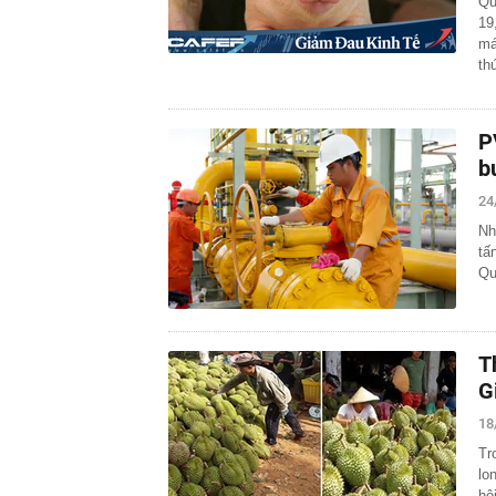
Qu
19
má
th
P
b
24
Nh
tấ
Qu
T
G
18
Tr
lo
hộ