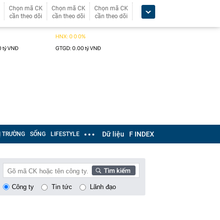
Chọn mã CK
Chọn mã CK
Chọn mã CK
cần theo dõi
cần theo dõi
cần theo dõi
Dữ liệu
F INDEX
Ị TRƯỜNG
SỐNG
LIFESTYLE
Công ty
Tin tức
Lãnh đạo