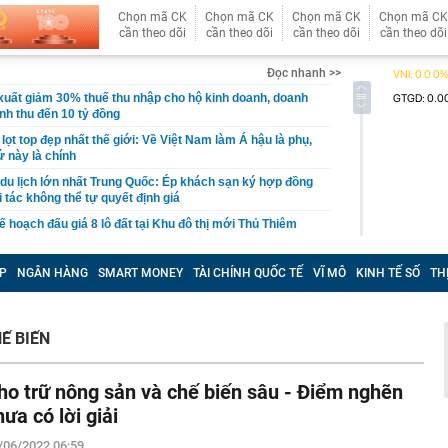
Chọn mã CK
Chọn mã CK
Chọn mã CK
Chọn mã CK
cần theo dõi
cần theo dõi
cần theo dõi
cần theo dõi
Đọc nhanh >>
xuất giảm 30% thuế thu nhập cho hộ kinh doanh, doanh
nh thu đến 10 tỷ đồng
n lọt top đẹp nhất thế giới: Về Việt Nam làm Á hậu là phụ,
ứ này là chính
 du lịch lớn nhất Trung Quốc: Ép khách sạn ký hợp đồng
 tác không thể tự quyết định giá
hoạch đấu giá 8 lô đất tại Khu đô thị mới Thủ Thiêm
3 thói quen này chứng tỏ họ đang sống giả tạo với chính
P
NGÂN HÀNG
SMART MONEY
TÀI CHÍNH QUỐC TẾ
VĨ MÔ
KINH TẾ SỐ
TH
nh báo quan trọng đến người thường xuyên nhận tiền
 siêu đập thủy điện lớn nhất thế giới, gấp 3 lần Tam
Ế BIẾN
ng giềng Tây Nam lo ngại, lập tức ra đề nghị với Bắc
ho trữ nông sản và chế biến sâu - Điểm nghẽn
chuyển 1,1 tỷ đồng vào tài khoản của chính mình, người
ng an chặn giao dịch
hưa có lời giải
” 1.450 tấn cùng nâng khung thép 125 tấn cho nhà hát
/06/2022 06:59