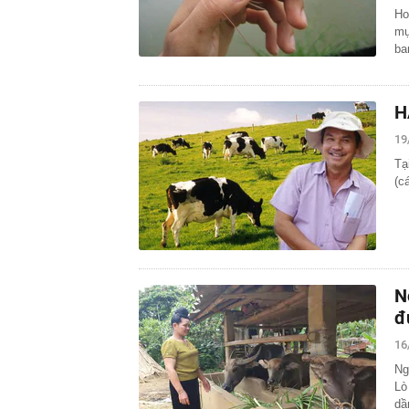
Ho
mụ
ba
H
19
Tạ
(c
N
đ
16
Ng
Lò
dầ