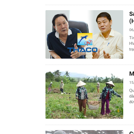
S
(
06
Tí
HV
tr
M
15
Qu
dâ
đứ
C