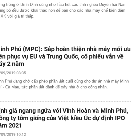
ng trồng ở Bình Định cũng như hầu hết các tỉnh nghèo Duyên hải Nam
ung bộ đều được khai thác non để bán cho các nhà máy chế biến dăm
 XK với giá trị thấp.
inh Phú (MPC): Sắp hoàn thiện nhà máy mới ưu
iên phục vụ EU và Trung Quốc, cổ phiếu vẫn về
áy 2 năm
/09/2019 08:35
nh Phú đang chờ cấp phép phần đất cuối cùng cho dự án nhà máy Minh
í - Cà Mau, tức phần đất dành để xây nhà ở cho công nhân.
ịnh giá ngang ngửa với Vĩnh Hoàn và Minh Phú,
ông ty tôm giống của Việt kiều Úc dự định IPO
ăm 2021
/09/2019 10:12