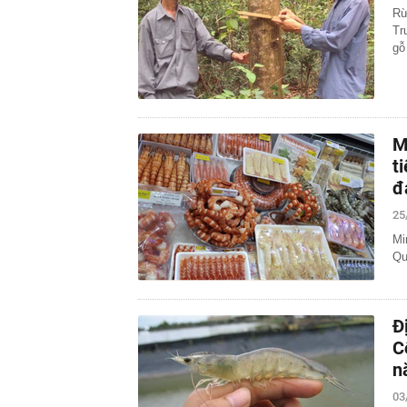
Rừ
Tr
gỗ
M
t
đ
25
Mi
Qu
Đ
C
n
03