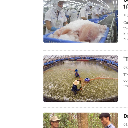
t
13
Cá
th
kh
nu
"
07
Tỉ
cô
tr
D
01