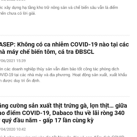
ệc xây dựng hạ tầng kho trữ nông sản và chế biến sâu vẫn là điểm
ơn 1,3 tỷ đồng
hẽn chưa có lời giải.
 tại của Việt Anh - Quỳnh Nga
ng nhiều gia đình thích đặt 1 lọ dầu gió trong nhà vệ
p nghẹt lực lượng Ukraine
ASEP: Không có ca nhiễm COVID-19 nào tại các
 phép titan, Chủ tịch Tập đoàn Hưng Thịnh lãnh 10 năm tù
hà máy chế biến tôm, cá tra ĐBSCL
, phát hiện bí mật dưới mỏ đa kim loại vàng, bạc - thân
 thường hé lộ dư địa khai thác lớn
/06/2021 15:39
học tạo ra virus bằng AI
ện các doanh nghiệp thủy sản vẫn đảm bảo tốt công tác phòng dịch
VID-19 tại các nhà máy và địa phương. Hoạt động sản xuất, xuất khẩu
ộng khi trở thành cầu thủ nhập tịch đầu tiên trong lịch
n được duy trì ổn định.
ội trưởng ĐT Việt Nam
vấn liên quan vụ drone mang chất nổ tại sân bay Đức
Sky và Hồ Văn Khoa đến gây rối, nhưng Vua Quạt cũng
ăng cường sản xuất thịt trứng gà, lợn thịt… giữa
ài bảng cân đối kế toán hé lộ giá trị của "trùm" giải trí
ao điểm COVID-19, Dabaco thu về lãi ròng 340
t Nam
ỷ quý đầu năm - gấp 17 lần cùng kỳ
/04/2020 10:42