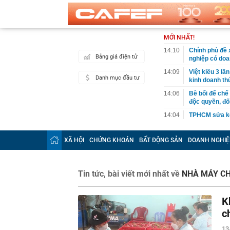
MỚI NHẤT!
14:10
Chính phủ đề 
Bảng giá điện tử
nghiệp có doa
14:09
Việt kiều 3 lầ
Danh mục đầu tư
kinh doanh th
14:06
Bê bối đế chế
độc quyền, đối
14:04
TPHCM sửa kế 
14:01
Một người có 
mình
XÃ HỘI
CHỨNG KHOÁN
BẤT ĐỘNG SẢN
DOANH NGHIỆ
14:00
Công an có cả
chuyển khoản
13:40
Trung Quốc xây
Tin tức, bài viết mới nhất về
NHÀ MÁY CH
Hiệp: Nước lá
Kinh
K
13:40
Ra ngân hàng 
đàn ông bị cô
c
13:36
Hai “siêu cẩu
13