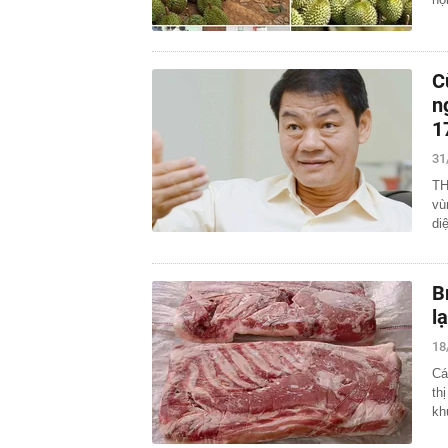
C
n
1
31
TH
vù
di
B
l
18
Cá
th
kh