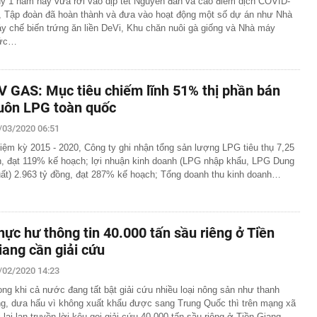
ý 1 năm nay vừa rơi vào dịp tết Nguyên đán và cao điểm dịch COVID-
, Tập đoàn đã hoàn thành và đưa vào hoạt động một số dự án như Nhà
y chế biến trứng ăn liền DeVi, Khu chăn nuôi gà giống và Nhà máy
ức…
V GAS: Mục tiêu chiếm lĩnh 51% thị phần bán
uôn LPG toàn quốc
/03/2020 06:51
iệm kỳ 2015 - 2020, Công ty ghi nhận tổng sản lượng LPG tiêu thụ 7,25
n, đạt 119% kế hoạch; lợi nhuận kinh doanh (LPG nhập khẩu, LPG Dung
ất) 2.963 tỷ đồng, đạt 287% kế hoạch; Tổng doanh thu kinh doanh…
hực hư thông tin 40.000 tấn sầu riêng ở Tiền
iang cần giải cứu
/02/2020 14:23
ong khi cả nước đang tất bật giải cứu nhiều loại nông sản như thanh
ng, dưa hấu vì không xuất khẩu được sang Trung Quốc thì trên mạng xã
i lại lan truyền lời kêu gọi giải cứu 40.000 tấn sầu riêng ở Tiền Giang.