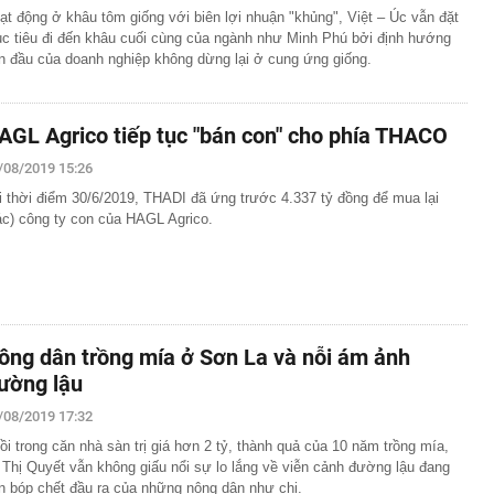
ạt động ở khâu tôm giống với biên lợi nhuận "khủng", Việt – Úc vẫn đặt
c tiêu đi đến khâu cuối cùng của ngành như Minh Phú bởi định hướng
n đầu của doanh nghiệp không dừng lại ở cung ứng giống.
AGL Agrico tiếp tục "bán con" cho phía THACO
/08/2019 15:26
i thời điểm 30/6/2019, THADI đã ứng trước 4.337 tỷ đồng để mua lại
ác) công ty con của HAGL Agrico.
ông dân trồng mía ở Sơn La và nỗi ám ảnh
ường lậu
/08/2019 17:32
ồi trong căn nhà sàn trị giá hơn 2 tỷ, thành quả của 10 năm trồng mía,
 Thị Quyết vẫn không giấu nổi sự lo lắng về viễn cảnh đường lậu đang
n bóp chết đầu ra của những nông dân như chị.