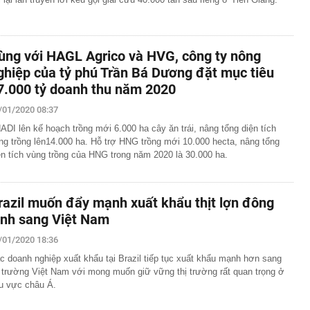
ùng với HAGL Agrico và HVG, công ty nông
ghiệp của tỷ phú Trần Bá Dương đặt mục tiêu
7.000 tỷ doanh thu năm 2020
/01/2020 08:37
ADI lên kế hoạch trồng mới 6.000 ha cây ăn trái, nâng tổng diện tích
ng trồng lên14.000 ha. Hỗ trợ HNG trồng mới 10.000 hecta, nâng tổng
ện tích vùng trồng của HNG trong năm 2020 là 30.000 ha.
razil muốn đẩy mạnh xuất khẩu thịt lợn đông
ạnh sang Việt Nam
/01/2020 18:36
c doanh nghiệp xuất khẩu tại Brazil tiếp tục xuất khẩu mạnh hơn sang
ị trường Việt Nam với mong muốn giữ vững thị trường rất quan trọng ở
u vực châu Á.