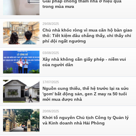
Giải pháp chống thấm nhà ở hiệu quả
trong mùa mưa
29/08/2025
Chủ nhà khóc ròng vì mua căn hộ bàn giao
thô: Tiết kiệm đâu chẳng thấy, chỉ thấy chi
phí đội ngất ngưởng
03/08/2025
Xây nhà không cần giấy phép - niềm vui
của người dân
17/07/2025
Nguồn cung thiếu, thế hệ trước lại ra sức
'gom' bất động sản, gen Z may ra 50 tuổi
mới mua được nhà
20/06/2025
Khởi tố nguyên Chủ tịch Công ty Quản lý
và Kinh doanh nhà Hải Phòng