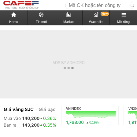
New
Home
Tin mới
Market
Watch list
Mở rộng
Giá vàng SJC
Giá bạc
VNINDEX
VN30
Mua vào
140,200
0.36%
1,768.06
1,91
0.19%
Bán ra
143,200
0.35%