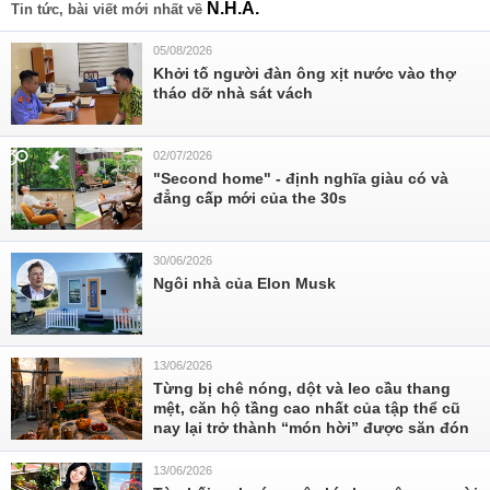
N.H.A.
Tin tức, bài viết mới nhất về
05/08/2026
Khởi tố người đàn ông xịt nước vào thợ
tháo dỡ nhà sát vách
02/07/2026
"Second home" - định nghĩa giàu có và
đẳng cấp mới của the 30s
30/06/2026
Ngôi nhà của Elon Musk
13/06/2026
Từng bị chê nóng, dột và leo cầu thang
mệt, căn hộ tầng cao nhất của tập thể cũ
nay lại trở thành “món hời” được săn đón
13/06/2026