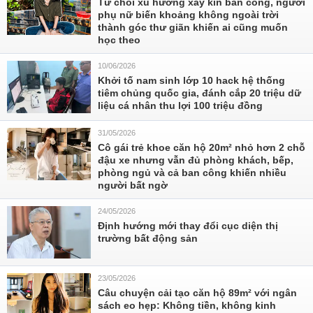
Từ chối xu hướng xây kín ban công, người
phụ nữ biến khoảng không ngoài trời
thành góc thư giãn khiến ai cũng muốn
học theo
10/06/2026
Khởi tố nam sinh lớp 10 hack hệ thống
tiêm chủng quốc gia, đánh cắp 20 triệu dữ
liệu cá nhân thu lợi 100 triệu đồng
31/05/2026
Cô gái trẻ khoe căn hộ 20m² nhỏ hơn 2 chỗ
đậu xe nhưng vẫn đủ phòng khách, bếp,
phòng ngủ và cả ban công khiến nhiều
người bất ngờ
24/05/2026
Định hướng mới thay đổi cục diện thị
trường bất động sản
23/05/2026
Câu chuyện cải tạo căn hộ 89m² với ngân
sách eo hẹp: Không tiền, không kinh