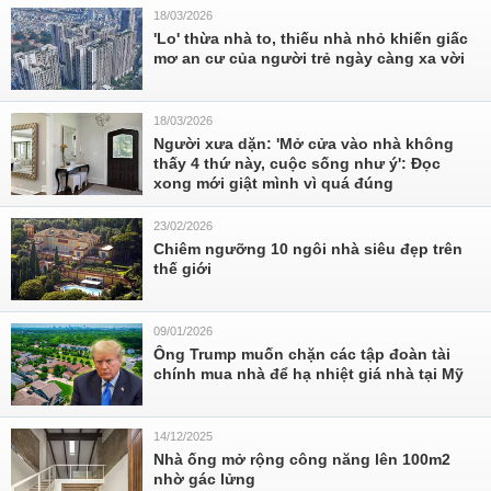
18/03/2026
'Lo' thừa nhà to, thiếu nhà nhỏ khiến giấc
mơ an cư của người trẻ ngày càng xa vời
18/03/2026
Người xưa dặn: 'Mở cửa vào nhà không
thấy 4 thứ này, cuộc sống như ý': Đọc
xong mới giật mình vì quá đúng
23/02/2026
Chiêm ngưỡng 10 ngôi nhà siêu đẹp trên
thế giới
09/01/2026
Ông Trump muốn chặn các tập đoàn tài
chính mua nhà để hạ nhiệt giá nhà tại Mỹ
14/12/2025
Nhà ống mở rộng công năng lên 100m2
nhờ gác lửng