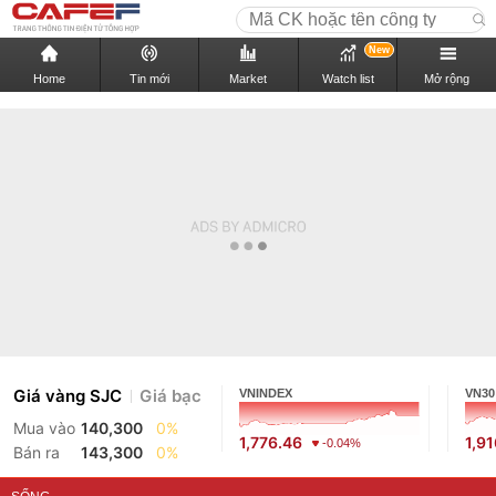
New
Home
Tin mới
Market
Watch list
Mở rộng
Giá vàng SJC
Giá bạc
VNINDEX
VN30
Mua vào
140,300
0%
1,776.46
1,9
-0.04%
Bán ra
143,300
0%