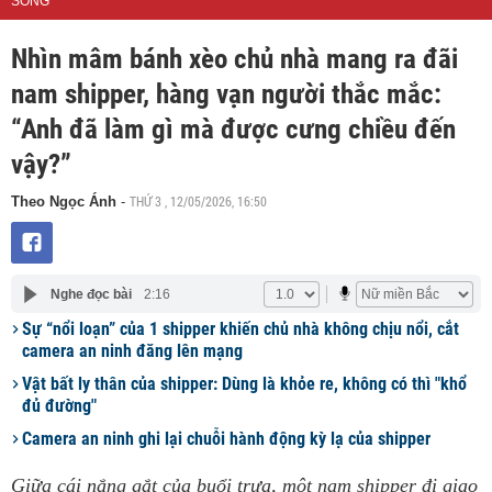
SỐNG
Nhìn mâm bánh xèo chủ nhà mang ra đãi
nam shipper, hàng vạn người thắc mắc:
“Anh đã làm gì mà được cưng chiều đến
vậy?”
THỨ 3 , 12/05/2026, 16:50
Theo Ngọc Ánh
-
Nghe đọc bài
2:16
Sự “nổi loạn” của 1 shipper khiến chủ nhà không chịu nổi, cắt
camera an ninh đăng lên mạng
Vật bất ly thân của shipper: Dùng là khỏe re, không có thì "khổ
đủ đường"
Camera an ninh ghi lại chuỗi hành động kỳ lạ của shipper
Giữa cái nắng gắt của buổi trưa, một nam shipper đi giao