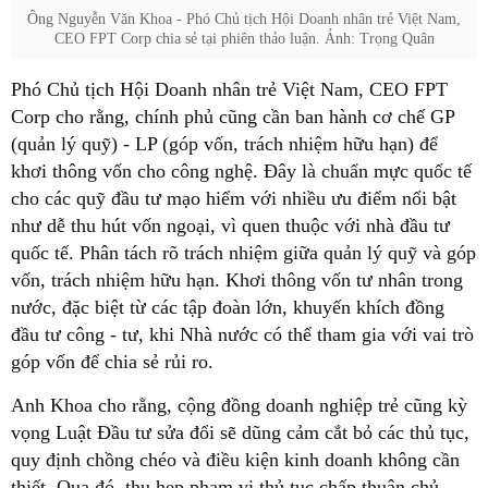
Ông Nguyễn Văn Khoa - Phó Chủ tịch Hội Doanh nhân trẻ Việt Nam,
CEO FPT Corp chia sẻ tại phiên thảo luận. Ảnh: Trọng Quân
Phó Chủ tịch Hội Doanh nhân trẻ Việt Nam, CEO FPT
Corp cho rằng, chính phủ cũng cần ban hành cơ chế GP
(quản lý quỹ) - LP (góp vốn, trách nhiệm hữu hạn) để
khơi thông vốn cho công nghệ. Đây là chuẩn mực quốc tế
cho các quỹ đầu tư mạo hiểm với nhiều ưu điểm nổi bật
như dễ thu hút vốn ngoại, vì quen thuộc với nhà đầu tư
quốc tế. Phân tách rõ trách nhiệm giữa quản lý quỹ và góp
vốn, trách nhiệm hữu hạn. Khơi thông vốn tư nhân trong
nước, đặc biệt từ các tập đoàn lớn, khuyến khích đồng
đầu tư công - tư, khi Nhà nước có thể tham gia với vai trò
góp vốn để chia sẻ rủi ro.
Anh Khoa cho rằng, cộng đồng doanh nghiệp trẻ cũng kỳ
vọng Luật Đầu tư sửa đổi sẽ dũng cảm cắt bỏ các thủ tục,
quy định chồng chéo và điều kiện kinh doanh không cần
thiết. Qua đó, thu hẹp phạm vi thủ tục chấp thuận chủ