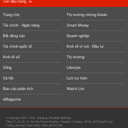
Lên đầu trang
Trang chủ
Thị trường chứng khoán
Tài chính - Ngân hàng
Smart Money
Bất động sản
Doanh nghiệp
Tài chính quốc tế
Kinh tế vĩ mô - Đầu tư
Kinh tế số
Thị trường
Sống
Lifestyle
Xã hội
Lịch sự kiện
Báo cáo phân tích
Watch List
eMagazine
© Copyright 2007 - 2026 -
Công ty Cổ phần VCCorp.
Tầng 17, 19, 20, 21 Toà nhà Center Building - Hapulico Complex, Số 01, phố Nguyễn Huy
Tưởng, phường Thanh Xuân, thành phố Hà Nội