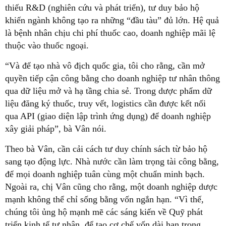
thiếu R&D (nghiên cứu và phát triển), tư duy bảo hộ
khiến ngành không tạo ra những “đầu tàu” đủ lớn. Hệ quả
là bệnh nhân chịu chi phí thuốc cao, doanh nghiệp mãi lệ
thuộc vào thuốc ngoại.
“Và để tạo nhà vô địch quốc gia, tôi cho rằng, cần mở
quyền tiếp cận công bằng cho doanh nghiệp tư nhân thông
qua dữ liệu mở và hạ tầng chia sẻ. Trong dược phẩm dữ
liệu đăng ký thuốc, truy vết, logistics cần được kết nối
qua API (giao diện lập trình ứng dụng) để doanh nghiệp
xây giải pháp”, bà Vân nói.
Theo bà Vân, cần cải cách tư duy chính sách từ bảo hộ
sang tạo động lực. Nhà nước cần làm trọng tài công bằng,
để mọi doanh nghiệp tuân cùng một chuẩn minh bạch.
Ngoài ra, chị Vân cũng cho rằng, một doanh nghiệp dược
mạnh không thể chỉ sống bằng vốn ngắn hạn. “Vì thế,
chúng tôi ủng hộ mạnh mẽ các sáng kiến về Quỹ phát
triển kinh tế tư nhân, để tạo cơ chế vốn dài hạn trong