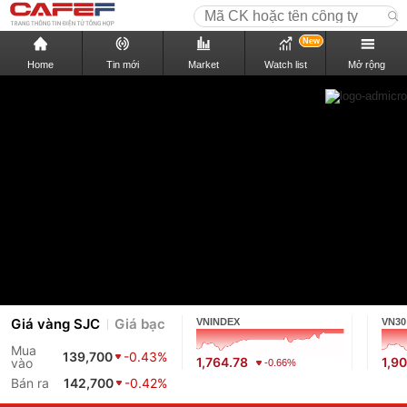
New
Home
Tin mới
Market
Watch list
Mở rộng
Giá vàng SJC
Giá bạc
VNINDEX
VN30
Mua
139,700
-0.43%
1,764.78
1,9
vào
-0.66%
Bán ra
142,700
-0.42%