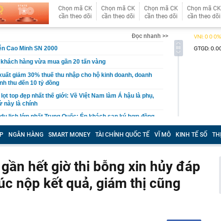
Chọn mã CK
Chọn mã CK
Chọn mã CK
Chọn mã CK
cần theo dõi
cần theo dõi
cần theo dõi
cần theo dõi
Đọc nhanh >>
ễn Cao Minh SN 2000
 khách hàng vừa mua gần 20 tấn vàng
xuất giảm 30% thuế thu nhập cho hộ kinh doanh, doanh
nh thu đến 10 tỷ đồng
n lọt top đẹp nhất thế giới: Về Việt Nam làm Á hậu là phụ,
ứ này là chính
 du lịch lớn nhất Trung Quốc: Ép khách sạn ký hợp đồng
 tác không thể tự quyết định giá
P
NGÂN HÀNG
SMART MONEY
TÀI CHÍNH QUỐC TẾ
VĨ MÔ
KINH TẾ SỐ
TH
hoạch đấu giá 8 lô đất tại Khu đô thị mới Thủ Thiêm
3 thói quen này chứng tỏ họ đang sống giả tạo với chính
gần hết giờ thi bỗng xin hủy đáp
nh báo quan trọng đến người thường xuyên nhận tiền
Lúc nộp kết quả, giám thị cũng
 siêu đập thủy điện lớn nhất thế giới, gấp 3 lần Tam
ng giềng Tây Nam lo ngại, lập tức ra đề nghị với Bắc
chuyển 1,1 tỷ đồng vào tài khoản của chính mình, người