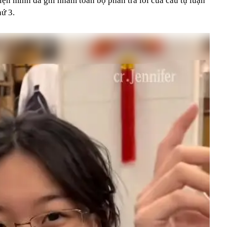
hiện mình đã ghi nhầm toàn bộ phần trả lời của câu tự luận
hứ 3.