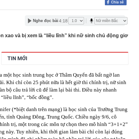
Chia sẻ
ng an chặn giao dịch
” 1.450 tấn cùng nâng khung thép 125 tấn cho nhà hát
4:18
Nghe đọc bài
ơn 1,3 tỷ đồng
 tại của Việt Anh - Quỳnh Nga
xao và bị xem là “liều lĩnh” khi nữ sinh chủ động giơ
ng nhiều gia đình thích đặt 1 lọ dầu gió trong nhà vệ
p nghẹt lực lượng Ukraine
TIN MỚI
 phép titan, Chủ tịch Tập đoàn Hưng Thịnh lãnh 10 năm tù
, phát hiện bí mật dưới mỏ đa kim loại vàng, bạc - thân
của một học sinh trung học ở Thâm Quyến đã bất ngờ lan
 thường hé lộ dư địa khai thác lớn
i. Khi chỉ còn 25 phút nữa là hết giờ thi chính trị, nữ sinh
học tạo ra virus bằng AI
n bộ câu trả lời cũ để làm lại bài thi. Điều này nhanh
ộng khi trở thành cầu thủ nhập tịch đầu tiên trong lịch
“liều lĩnh”, “bốc đồng”.
ội trưởng ĐT Việt Nam
vấn liên quan vụ drone mang chất nổ tại sân bay Đức
nnifer (*biệt danh trên mạng) là học sinh của Trường Trung
, tỉnh Quảng Đông, Trung Quốc. Chiều ngày 9/6, cô
chính trị, một trong các môn tự chọn theo mô hình “3+1+2”
g này. Tuy nhiên, khi thời gian làm bài chỉ còn lại đúng