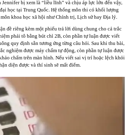
 Jennifer bị xem là “liều lĩnh” và chịu áp lực lớn đến vậy,
 đại học tại Trung Quốc. Hệ thống môn thi có khối lượng
c môn khoa học xã hội như Chính trị, Lịch sử hay Địa lý.
hận đề riêng kèm một phiếu trả lời dùng chung cho cả trắc
hiệm phải tô bằng bút chì 2B, còn phần tự luận được viết
ông quy định sẵn tương ứng từng câu hỏi. Sau khi thu bài,
trắc nghiệm được máy chấm tự động, còn phần tự luận được
hảo chấm trên màn hình. Nếu viết sai vị trí hoặc lệch khỏi
ận diện được và thí sinh sẽ mất điểm.