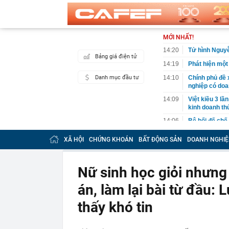
MỚI NHẤT!
14:20
Tử hình Nguy
Bảng giá điện tử
14:19
Phát hiện một
Danh mục đầu tư
14:10
Chính phủ đề 
nghiệp có doa
14:09
Việt kiều 3 lầ
kinh doanh th
14:06
Bê bối đế chế
độc quyền, đối
XÃ HỘI
CHỨNG KHOÁN
BẤT ĐỘNG SẢN
DOANH NGHIỆ
14:04
TPHCM sửa kế 
14:01
Một người có 
mình
Nữ sinh học giỏi nhưng 
14:00
Công an có cả
án, làm lại bài từ đầu: 
chuyển khoản
13:40
Trung Quốc xây
thấy khó tin
Hiệp: Nước lá
Kinh
13:40
Ra ngân hàng 