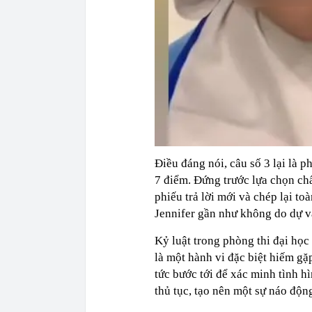
Điều đáng nói, câu số 3 lại là p
7 điểm. Đứng trước lựa chọn ch
phiếu trả lời mới và chép lại to
Jennifer gần như không do dự và 
Kỷ luật trong phòng thi đại học 
là một hành vi đặc biệt hiếm gặ
tức bước tới để xác minh tình h
thủ tục, tạo nên một sự náo động