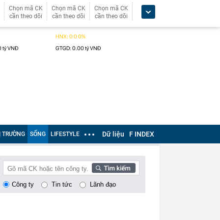
Chọn mã CK
Chọn mã CK
Chọn mã CK
cần theo dõi
cần theo dõi
cần theo dõi
Dữ liệu
F INDEX
Ị TRƯỜNG
SỐNG
LIFESTYLE
Công ty
Tin tức
Lãnh đạo