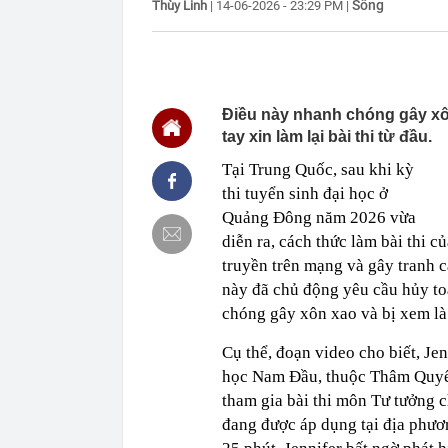
Sống
Thùy Linh
|
14-06-2026 - 23:29 PM
|
đàn ông bị cô
13:36
Hai “siêu cẩu
APEC
13:36
Grab bị phạt h
13:35
Tình hình hiện
Điều này nhanh chóng gây xôn 
tay xin làm lại bài thi từ đầu.
13:17
Vì sao ngày cà
sinh?
Tại Trung Quốc, sau khi kỳ
13:17
Chiến lược bó
thi tuyển sinh đại học ở
13:08
Khai thác trái
Quảng Đông năm 2026 vừa
13:01
Khoan thăm dò
diễn ra, cách thức làm bài thi 
quặng dày bất
truyền trên mạng và gây tranh cã
13:00
Các nhà khoa 
này đã chủ động yêu cầu hủy toà
12:45
Xuân Son xúc đ
chóng gây xôn xao và bị xem là 
sử đeo băng đ
12:44
Nga bác nghi 
Cụ thể, đoạn video cho biết, Je
học Nam Đầu, thuộc Thâm Quyến
tham gia bài thi môn Tư tưởng 
đang được áp dụng tại địa phươn