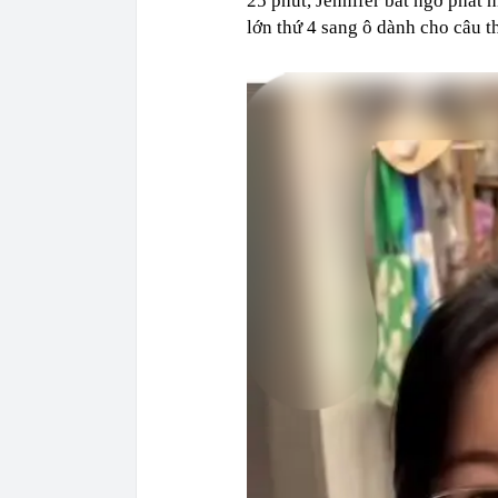
25 phút, Jennifer bất ngờ phát 
lớn thứ 4 sang ô dành cho câu t