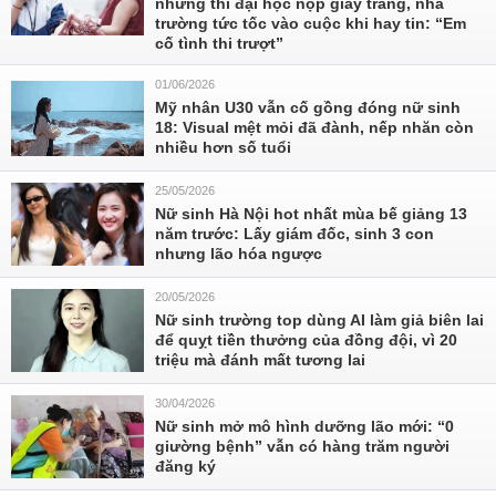
nhưng thi đại học nộp giấy trắng, nhà
trường tức tốc vào cuộc khi hay tin: “Em
cố tình thi trượt”
01/06/2026
Mỹ nhân U30 vẫn cố gồng đóng nữ sinh
18: Visual mệt mỏi đã đành, nếp nhăn còn
nhiều hơn số tuổi
25/05/2026
Nữ sinh Hà Nội hot nhất mùa bế giảng 13
năm trước: Lấy giám đốc, sinh 3 con
nhưng lão hóa ngược
20/05/2026
Nữ sinh trường top dùng AI làm giả biên lai
để quỵt tiền thưởng của đồng đội, vì 20
triệu mà đánh mất tương lai
30/04/2026
Nữ sinh mở mô hình dưỡng lão mới: “0
giường bệnh” vẫn có hàng trăm người
đăng ký