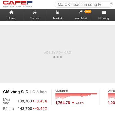
New
Home
Tin mới
Market
Watch list
Mở rộng
Giá vàng SJC
Giá bạc
VNINDEX
VN30
Mua
139,700
-0.43%
1,764.78
1,9
vào
-0.66%
Bán ra
142,700
-0.42%