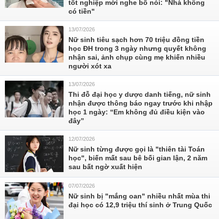
tốt nghiệp mới nghe bố nói: "Nhà không
có tiền"
13/07/2026
Nữ sinh tiêu sạch hơn 70 triệu đồng tiền
học ĐH trong 3 ngày nhưng quyết không
nhận sai, ảnh chụp cùng mẹ khiến nhiều
người xót xa
13/07/2026
Thi đỗ đại học y dược danh tiếng, nữ sinh
nhận được thông báo ngay trước khi nhập
học 1 ngày: “Em không đủ điều kiện vào
đây”
12/07/2026
Nữ sinh từng được gọi là "thiên tài Toán
học", biến mất sau bê bối gian lận, 2 năm
sau bất ngờ xuất hiện
07/07/2026
Nữ sinh bị "mắng oan" nhiều nhất mùa thi
đại học có 12,9 triệu thí sinh ở Trung Quốc