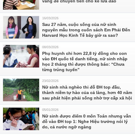
vàng để chuyển tiền cho kẻ lừa đảo
16/03/2026
Sau 27 năm, cuộc sống của nữ sinh
nguyên mẫu trong cuốn sách Em Phải Đến
Harvard Học Kinh Tế bây giờ ra sao?
08/03/2026
Phụ huynh chi hơn 22,8 tỷ đồng cho con
vào ĐH quốc tế danh tiếng, nữ sinh nhập
học 2 tháng thì được thông báo: “Chưa
từng trúng tuyển”
23/02/2026
Nữ sinh nhà nghèo thi đỗ ĐH top đầu,
thành niềm tự hào của cả làng, hơn 40 năm
sau phát hiện phải sống nhờ trợ cấp xã hội
05/01/2026
Nữ sinh được điểm 0 môn Toán nhưng vẫn
đỗ vào ĐH top 1: Nghe Hiệu trưởng nói lý
do, cả nước ngỡ ngàng