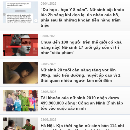
08/04/2026
“Du học - học Y 8 năm”: Nữ sinh bật khóc
lúc 2h sáng khi đọc lại tin nhắn của bố,
phía sau là những khoản tiền hàng trăm
triệu
03/04/2026
Chưa đến 100 người trên thế giới có khả
năng này: Nữ sinh 17 tuổi gây sốc vì trí
nhớ “siêu phàm”
24/03/2026
Nữ sinh 20 tuổi cân nặng tăng vọt lên
90kg, mắc tiểu đường, huyết áp cao vì 1
thói quen nhiều người làm mỗi đêm
23/03/2026
Tài khoản của nữ sinh 2010 nhận được
499.900.000 đồng: Công an Ninh Bình lập
tức vào cuộc xác minh
23/03/2026
Hà Nội: Kịp thời ngăn nữ sinh bán 114 chỉ