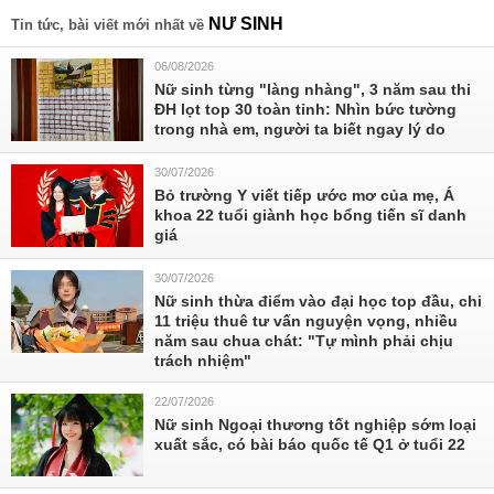
NƯ SINH
Tin tức, bài viết mới nhất về
06/08/2026
Nữ sinh từng "làng nhàng", 3 năm sau thi
ĐH lọt top 30 toàn tỉnh: Nhìn bức tường
trong nhà em, người ta biết ngay lý do
30/07/2026
Bỏ trường Y viết tiếp ước mơ của mẹ, Á
khoa 22 tuổi giành học bổng tiến sĩ danh
giá
30/07/2026
Nữ sinh thừa điểm vào đại học top đầu, chi
11 triệu thuê tư vấn nguyện vọng, nhiều
năm sau chua chát: "Tự mình phải chịu
trách nhiệm"
22/07/2026
Nữ sinh Ngoại thương tốt nghiệp sớm loại
xuất sắc, có bài báo quốc tế Q1 ở tuổi 22