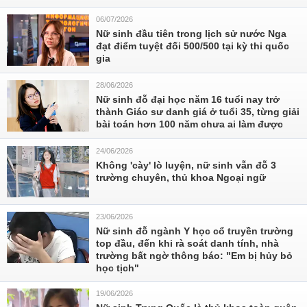
06/07/2026
Nữ sinh đầu tiên trong lịch sử nước Nga
đạt điểm tuyệt đối 500/500 tại kỳ thi quốc
gia
28/06/2026
Nữ sinh đỗ đại học năm 16 tuổi nay trở
thành Giáo sư danh giá ở tuổi 35, từng giải
bài toán hơn 100 năm chưa ai làm được
24/06/2026
Không 'cày' lò luyện, nữ sinh vẫn đỗ 3
trường chuyên, thủ khoa Ngoại ngữ
23/06/2026
Nữ sinh đỗ ngành Y học cổ truyền trường
top đầu, đến khi rà soát danh tính, nhà
trường bất ngờ thông báo: "Em bị hủy bỏ
học tịch"
19/06/2026