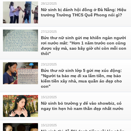
28/12/2025
Nữ sinh bị đánh hội đồng ở Đà Nẵng: Hiệu
trưởng Trường THCS Quế Phong nói gì?
27/12/2025
Bức thư nữ sinh gửi mẹ khiến ngàn người
rơi nước mắt: "Hơn 1 năm trước con cũng
được vậy mà, sao bây giờ chỉ còn mỗi con
thôi"
23/12/2025
Bức thư nữ sinh lớp 5 gửi mẹ xúc động:
"Người ta bảo mẹ đi xa lắm tiền, mẹ bảo
kiếm tiền xây nhà, mua quần áo đẹp cho
con"
15/12/2025
Nữ sinh bỏ trường y để vào showbiz, có
ngay tin hẹn hò nam thần đẹp nhất nước
15/12/2025