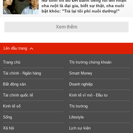
Nữ sinh thi đỗ ĐH danh tiếng rồi lén nhận
cha ruột là đại gia, biết sự thật, cha nuôi
bật khóc: "Trả lại tôi phí nuôi dưỡng!"
Xem thêm
Lên đầu trang
Trang chủ
Thị trường chứng khoán
Tài chính - Ngân hàng
Smart Money
Bất động sản
Doanh nghiệp
Tài chính quốc tế
Kinh tế vĩ mô - Đầu tư
Kinh tế số
Thị trường
Sống
Lifestyle
Xã hội
Lịch sự kiện