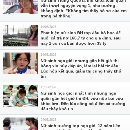
Nữ sinh Trung Quốc là thủ khoa toàn quận
vẫn trượt nguyện vọng 1, nhà trường
khẳng định: "Không tìm thấy hồ sơ của em
trong hệ thống"
19/06/2026
Phát hiện nữ sinh ĐH top đầu bỏ học để
nuôi cá trả nợ 166,7 tỷ cho gia đình, sau
này 1 con cá bán được hơn 33 tỷ
14/06/2026
Nữ sinh học giỏi nhưng gần hết giờ thi
bỗng xin hủy đáp án, làm lại bài từ đầu:
Lúc nộp kết quả, giám thị cũng thấy khó
tin
11/06/2026
Nữ sinh học giỏi nhất tỉnh nhưng ngủ
quên gần hết giờ thi ĐH, vừa nộp bài vừa
khóc lớn: Đến lúc công bố điểm cả trường
đều thấy khó tin
04/06/2026
Nữ sinh trường top học giỏi 12 năm liền