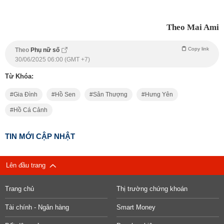
Theo Mai Ami
Copy link
Theo
Phụ nữ số
30/06/2025 06:00 (GMT +7)
Từ Khóa:
Gia Đình
Hồ Sen
Sân Thượng
Hưng Yên
Hồ Cá Cảnh
TIN MỚI CẬP NHẬT
Lên đầu trang
Trang chủ
Thị trường chứng khoán
Tài chính - Ngân hàng
Smart Money