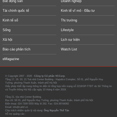
Bất động sản
Doanh nghiệp
Tài chính quốc tế
Kinh tế vĩ mô - Đầu tư
Kinh tế số
Thị trường
Sống
Lifestyle
Xã hội
Lịch sự kiện
Báo cáo phân tích
Watch List
eMagazine
© Copyright 2007 - 2026 -
Công ty Cổ phần VCCorp.
Tầng 17, 19, 20, 21 Toà nhà Center Building - Hapulico Complex, Số 01, phố Nguyễn Huy
Tưởng, phường Thanh Xuân, thành phố Hà Nội
Giấy phép thiết lập trang thông tin điện tử tổng hợp trên mạng số 2216/GP-TTĐT do Sở Thông tin
và Truyền thông Hà Nội cấp ngày 10 tháng 4 năm 2019.
Tầng 21, tòa nhà Center Building.
Địa chỉ: Số 01, phố Nguyễn Huy Tưởng, phường Thanh Xuân, thành phố Hà Nội
Điện thoại: 024 7309 5555 Máy lẻ 292. Fax: 024-39744082
Email: info@cafef.vn
Chịu trách nhiệm quản lý nội dung:
Ông Nguyễn Thế Tân
Hỗ trợ quảng cáo :