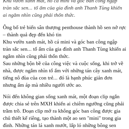
Khu vườn xanh mát, hồ cá mini và góc ban công ngập
tràn sắc sen... tổ ấm của gia đình anh Thanh Tùng khiến
ai ngắm nhìn cũng phải thổn thức.
Ông bố trẻ biến sân thượng penthouse thành hồ sen nở rực
– thành quả đẹp đến khó tin
Khu vườn xanh mát, hồ cá mini và góc ban công ngập
tràn sắc sen... tổ ấm của gia đình anh Thanh Tùng khiến ai
ngắm nhìn cũng phải thổn thức.
Sau những bộn bề của công việc và cuộc sống, khi trở về
nhà, được ngắm nhìn tổ ấm với những tán cây xanh mát,
tiếng nô đùa của con trẻ... đó là hạnh phúc giản đơn
nhưng ấm áp mà nhiều người ước ao.
Nói đến không gian sống xanh mát, một đoạn clip ngắn
được chia sẻ trên MXH khiến ai chiêm ngưỡng cũng phải
trầm trồ. Đoạn clip mở ra không góc ban công được gia
chủ thiết kế riêng, tạo thành một ao sen "mini" trong gia
đình. Những tán lá xanh mướt, lấp ló những bông sen