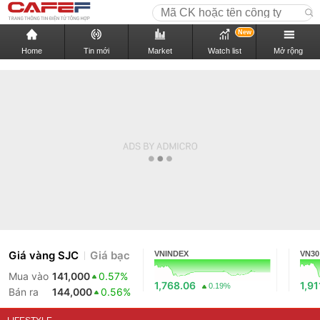
New
Home
Tin mới
Market
Watch list
Mở rộng
Giá vàng SJC
Giá bạc
VNINDEX
VN30
Mua vào
141,000
0.57%
1,768.06
1,91
0.19%
Bán ra
144,000
0.56%