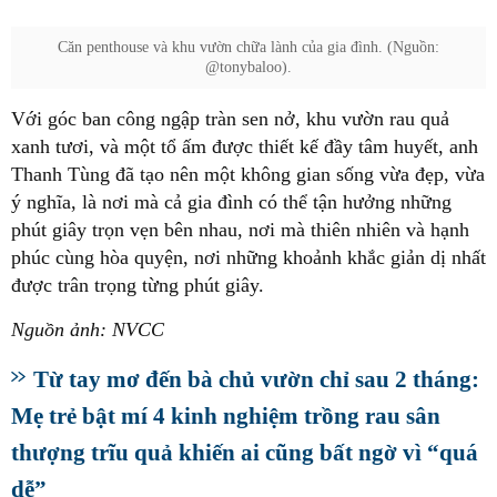
Căn penthouse và khu vườn chữa lành của gia đình. (Nguồn:
@tonybaloo).
Với góc ban công ngập tràn sen nở, khu vườn rau quả
xanh tươi, và một tổ ấm được thiết kế đầy tâm huyết, anh
Thanh Tùng đã tạo nên một không gian sống vừa đẹp, vừa
ý nghĩa, là nơi mà cả gia đình có thể tận hưởng những
phút giây trọn vẹn bên nhau, nơi mà thiên nhiên và hạnh
phúc cùng hòa quyện, nơi những khoảnh khắc giản dị nhất
được trân trọng từng phút giây.
Nguồn ảnh: NVCC
Từ tay mơ đến bà chủ vườn chỉ sau 2 tháng:
Mẹ trẻ bật mí 4 kinh nghiệm trồng rau sân
thượng trĩu quả khiến ai cũng bất ngờ vì “quá
dễ”