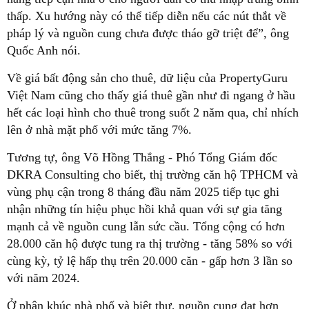
thấp. Xu hướng này có thể tiếp diễn nếu các nút thắt về
pháp lý và nguồn cung chưa được tháo gỡ triệt để”, ông
Quốc Anh nói.
Về giá bất động sản cho thuê, dữ liệu của PropertyGuru
Việt Nam cũng cho thấy giá thuê gần như đi ngang ở hầu
hết các loại hình cho thuê trong suốt 2 năm qua, chỉ nhích
lên ở nhà mặt phố với mức tăng 7%.
Tương tự, ông Võ Hồng Thắng - Phó Tổng Giám đốc
DKRA Consulting cho biết, thị trường căn hộ TPHCM và
vùng phụ cận trong 8 tháng đầu năm 2025 tiếp tục ghi
nhận những tín hiệu phục hồi khả quan với sự gia tăng
mạnh cả về nguồn cung lẫn sức cầu. Tổng cộng có hơn
28.000 căn hộ được tung ra thị trường - tăng 58% so với
cùng kỳ, tỷ lệ hấp thụ trên 20.000 căn - gấp hơn 3 lần so
với năm 2024.
Ở phân khúc nhà phố và biệt thự, nguồn cung đạt hơn