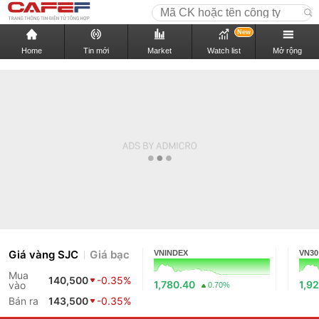
New
Home
Tin mới
Market
Watch list
Mở rộng
Giá vàng SJC
Giá bạc
VNINDEX
VN30
Mua
140,500
-0.35%
1,780.40
1,9
vào
0.70%
Bán ra
143,500
-0.35%