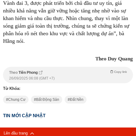
Vành đai 3, được phát triển bởi chủ đầu tư uy tín, giá
nhiều khả năng vẫn giữ vững hoặc tăng nhẹ nhờ vào sự
khan hiếm và nhu cầu thực. Nhìn chung, thay vì một làn
sóng giảm giá toàn thị trường, chúng ta sẽ chứng kiến sự
phân hóa rõ nét theo khu vực và chất lượng dự án”, bà
Hằng nói.
Theo Duy Quang
Copy link
Theo
Tiền Phong
26/09/2025 06:08 (GMT +7)
Từ Khóa:
Chung Cư
Bất Động Sản
Đất Nền
TIN MỚI CẬP NHẬT
Lên đầu trang