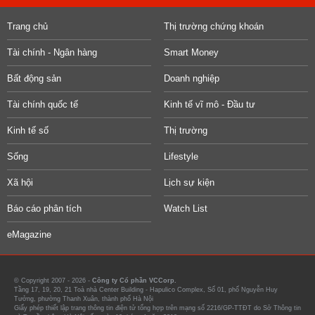
Trang chủ
Thị trường chứng khoán
Tài chính - Ngân hàng
Smart Money
Bất động sản
Doanh nghiệp
Tài chính quốc tế
Kinh tế vĩ mô - Đầu tư
Kinh tế số
Thị trường
Sống
Lifestyle
Xã hội
Lịch sự kiện
Báo cáo phân tích
Watch List
eMagazine
© Copyright 2007 - 2026 -
Công ty Cổ phần VCCorp.
Tầng 17, 19, 20, 21 Toà nhà Center Building - Hapulico Complex, Số 01, phố Nguyễn Huy
Tưởng, phường Thanh Xuân, thành phố Hà Nội
Giấy phép thiết lập trang thông tin điện tử tổng hợp trên mạng số 2216/GP-TTĐT do Sở Thông tin