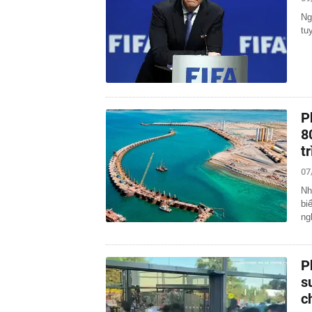
Ng
tu
P
8
t
07
Nh
bi
ng
P
s
c