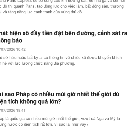
and Paris Express sẽ bổ sung 200 km đường sắt, 68 nhà ga và kết nối
c đô thị quanh Paris, tạo động lực cho việc làm, bất động sản, thương
i và tăng năng lực cạnh tranh của vùng thủ đô.
hát hiện xô đầy tiền đặt bên đường, cảnh sát ra
hông báo
/07/2026 10:42
ủ sở hữu hoặc bất kỳ ai có thông tin về chiếc xô được khuyến khích
ên hệ với lực lượng chức năng địa phương.
ại sao Pháp có nhiều múi giờ nhất thế giới dù
iện tích không quá lớn?
/07/2026 18:41
áp là quốc gia có nhiều múi giờ nhất thế giới, vượt cả Nga và Mỹ là
ững nước có diện tích rất lớn, vì sao lại như vậy?