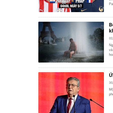
Pa
B
k
02
Ng
và
ho
Ứ
30
Mộ
ph