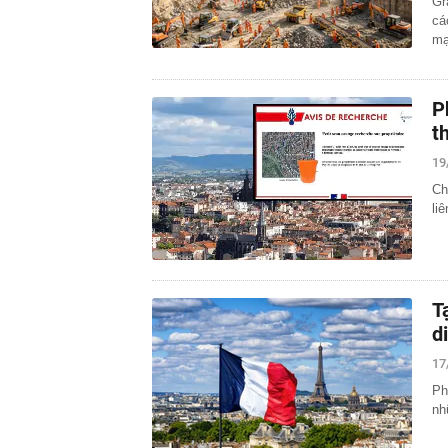
Gr
cá
mạ
P
t
19
Ch
li
T
d
17
Ph
nh