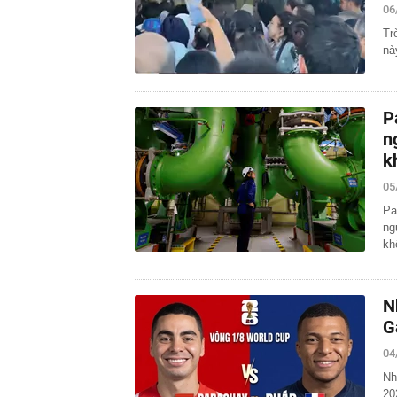
06
Tr
nà
P
n
k
05
Pa
ng
kh
N
G
04
Nh
20