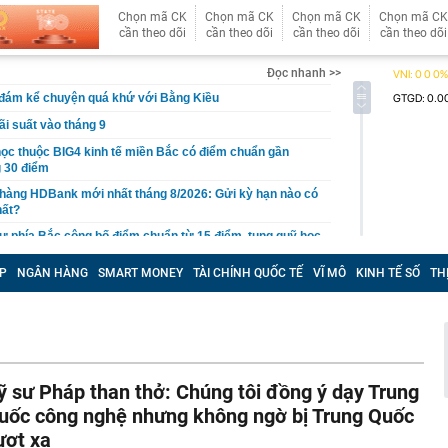
Chọn mã CK
Chọn mã CK
Chọn mã CK
Chọn mã CK
cần theo dõi
cần theo dõi
cần theo dõi
cần theo dõi
Đọc nhanh >>
 đám kể chuyện quá khứ với Bằng Kiều
ãi suất vào tháng 9
học thuộc BIG4 kinh tế miền Bắc có điểm chuẩn gần
 30 điểm
 hàng HDBank mới nhất tháng 8/2026: Gửi kỳ hạn nào có
hất?
ư phía Bắc công bố điểm chuẩn từ 15 điểm, tung quỹ học
ng chào mừng tân sinh viên
P
NGÂN HÀNG
SMART MONEY
TÀI CHÍNH QUỐC TẾ
VĨ MÔ
KINH TẾ SỐ
TH
dân trên cả nước cần đặc biệt cảnh giác trước loại
hị 508 chủ phương tiện vi phạm có biển số sau nhanh
t nguội theo Nghị định 168
cất giấu tang vật của chủ hộ kinh doanh Huỳnh Hạ Thi
ỹ sư Pháp than thở: Chúng tôi đồng ý dạy Trung
an Ngọc lên tiếng giữa đêm
uốc công nghệ nhưng không ngờ bị Trung Quốc
shi giảm giá 80 triệu đồng tại đại lý, rẻ hơn Kia Morning
ượt xa
ại học Thương mại 2026 cao nhất 26,5