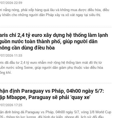
/07/2026 22:59
ời nắng nóng, phải xếp hàng quá lâu và không mua được điều hòa, điều
y khiến cho những người dân Pháp xảy ra xô xát ngay tại siêu thị.
aris chi 2,4 tỷ euro xây dựng hệ thống làm lạnh
guồn nước toàn thành phố, giúp người dân
hông cần dùng điều hòa
/07/2026 11:33
ris đã đầu tư 2,4 tỷ euro nhằm mở rộng hệ thống làm mát đô thị từ
uồn nước sông Seine, giúp người dân giảm phụ thuộc vào điều hòa
ông khí.
hận định Paraguay vs Pháp, 04h00 ngày 5/7:
ặp Mbappe, Paraguay sẽ phải ‘quay xe’
/07/2026 17:25
ận định bóng đá Paraguay vs Pháp, 04h00 ngày 5/7, vòng 1/8 World Cup
26 - thông tin lực lượng, đội hình dự kiến, phong độ, lịch sử đối đầu.