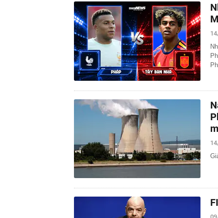
N
M
14
Nh
Ph
Ph
N
P
m
14
Gi
F
09