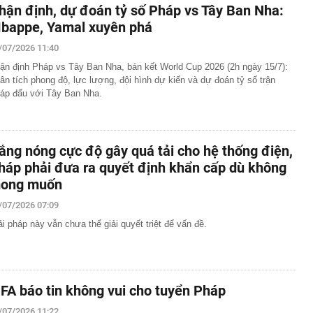
hận định, dự đoán tỷ số Pháp vs Tây Ban Nha:
bappe, Yamal xuyên phá
/07/2026 11:40
ận định Pháp vs Tây Ban Nha, bán kết World Cup 2026 (2h ngày 15/7):
ân tích phong độ, lực lượng, đội hình dự kiến và dự đoán tỷ số trận
áp đấu với Tây Ban Nha.
ắng nóng cực độ gây quá tải cho hệ thống điện,
háp phải đưa ra quyết định khẩn cấp dù không
ong muốn
/07/2026 07:09
ải pháp này vẫn chưa thể giải quyết triệt để vấn đề.
IFA báo tin không vui cho tuyển Pháp
/07/2026 11:22