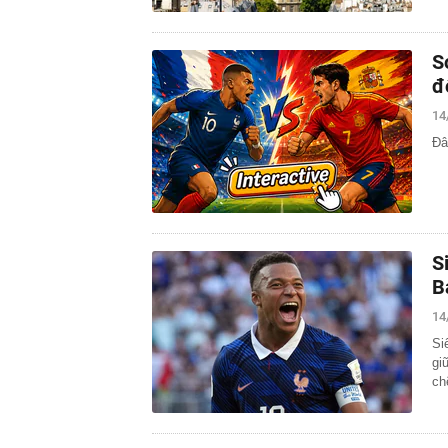
S
đ
14
Đâ
S
B
14
Si
gi
ch