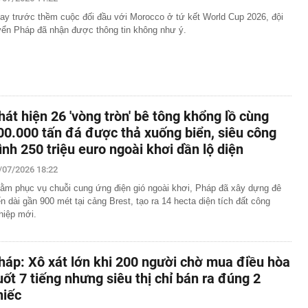
ay trước thềm cuộc đối đầu với Morocco ở tứ kết World Cup 2026, đội
yển Pháp đã nhận được thông tin không như ý.
hát hiện 26 'vòng tròn' bê tông khổng lồ cùng
00.000 tấn đá được thả xuống biển, siêu công
rình 250 triệu euro ngoài khơi dần lộ diện
/07/2026 18:22
ằm phục vụ chuỗi cung ứng điện gió ngoài khơi, Pháp đã xây dựng đê
ển dài gần 900 mét tại cảng Brest, tạo ra 14 hecta diện tích đất công
hiệp mới.
háp: Xô xát lớn khi 200 người chờ mua điều hòa
uốt 7 tiếng nhưng siêu thị chỉ bán ra đúng 2
hiếc