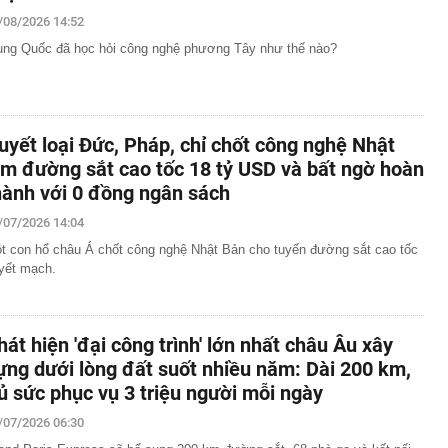
/08/2026 14:52
nh phủ chỉ rõ nguyên nhân giá vàng Việt Nam cao hơn
ung Quốc đã học hỏi công nghệ phương Tây như thế nào?
 phơi bày điểm yếu chí mạng trong kho tên lửa của Mỹ
 khởi tố hình sự cai thầu Hoàng Kim Trường SN 1986
mức cho vay học sinh, sinh viên nghèo lên gấp đôi
uyết loại Đức, Pháp, chỉ chốt công nghệ Nhật
n nghị chuyển cơ quan điều tra xử lý 4 mỏ khai thác
ạm
àm đường sắt cao tốc 18 tỷ USD và bất ngờ hoàn
 Hải My visual sáng bừng, vợ Xuân Son đặt tay lên
hành với 0 đồng ngân sách
 ca đầy cảm xúc trong trận đấu của ĐT Việt Nam
/07/2026 14:04
 viện 53 tuổi nhưng trẻ như mới 35 tiết lộ bí quyết chống
đầu càng sớm, hiệu quả càng cao
t con hổ châu Á chốt công nghệ Nhật Bản cho tuyến đường sắt cao tốc
yết mạch.
o những ai có iPhone thường xuyên báo đầy bộ nhớ
êu tiền giúp nhiều gia đình thu nhập không quá cao vẫn
 vay mượn cuối tháng
hát hiện 'đại công trình' lớn nhất châu Âu xây
ựng dưới lòng đất suốt nhiều năm: Dài 200 km,
ủ sức phục vụ 3 triệu người mỗi ngày
/07/2026 06:30