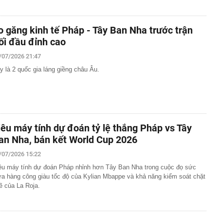
o găng kinh tế Pháp - Tây Ban Nha trước trận
ối đầu đỉnh cao
/07/2026 21:47
y là 2 quốc gia láng giềng châu Âu.
iêu máy tính dự đoán tỷ lệ thắng Pháp vs Tây
an Nha, bán kết World Cup 2026
/07/2026 15:22
êu máy tính dự đoán Pháp nhỉnh hơn Tây Ban Nha trong cuộc đọ sức
ữa hàng công giàu tốc độ của Kylian Mbappe và khả năng kiểm soát chặt
ẽ của La Roja.