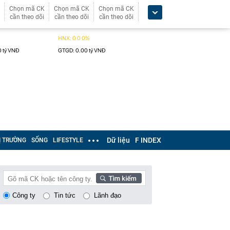
Chọn mã CK
Chọn mã CK
Chọn mã CK
cần theo dõi
cần theo dõi
cần theo dõi
Dữ liệu
F INDEX
Ị TRƯỜNG
SỐNG
LIFESTYLE
Công ty
Tin tức
Lãnh đạo