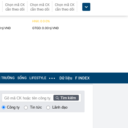
Chọn mã CK
Chọn mã CK
Chọn mã CK
cần theo dõi
cần theo dõi
cần theo dõi
Dữ liệu
F INDEX
Ị TRƯỜNG
SỐNG
LIFESTYLE
Công ty
Tin tức
Lãnh đạo