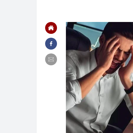
Vận hành bằng
07:52
TikTok đóng c
07:48
Tử hình Lê M
07:48
Đề xuất giao c
07:46
Hồi bé được th
mang Rolls-R
07:45
Sinh viên của 
thưởng tại sâ
07:45
Tổng giám đốc
DMX lên sàn
07:44
Ba nhà sản xu
năm 2027
07:43
Ra ngân hàng 
giao dịch
07:39
Nguyễn Hòa Bì
nào?
07:38
Concert quốc 