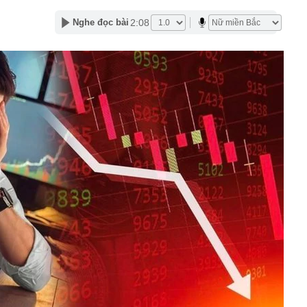
 AI, phục vụ 50 triệu khách
2:08
Nghe đọc bài
ửa một văn phòng, sa thải 250 nhân viên
inh Quân SN 1996
ấp xã phê duyệt kiến trúc nhà ở riêng lẻ
ần tượng bế trên tay, lớn lên cô gái được chính idol
oyce 35 tỷ rước về làm vợ
1 trường đại học ở Việt Nam giành Top 1 và loạt giải
n chơi trí tuệ nhân tạo lớn nhất Đông Nam Á
 Điện Máy Xanh 'gom hàng' trong ngày đầu tiên cổ phiếu
ất RAM lớn nhất thế giới đã bán hết sạch hàng cho cả
rút 10,8 tỷ đồng tiền mặt, cặp vợ chồng bị công an chặn
nh đã “rửa tiền" gần 319 tỷ đồng cho Mr Pips như thế
tế và cuộc đua lấp đầy sân vận động