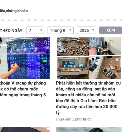
iếu,
chứng khoán
XEM
 THEO NGÀY
hoán Vietcap dự phóng
Phát hiện bất thường từ nhóm cư
ex có thể chạm mốc
dân, công an đồng loạt ập vào
iểm ngay trong tháng 8
khám xét nhiều căn hộ tại một
khu đô thị ở Gia Lâm: Bóc trần
đường dây rửa tiền hơn 30.000
tỷ
chưa đến 1 phút trước