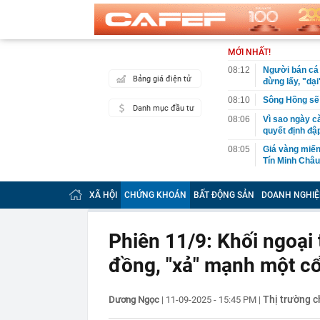
MỚI NHẤT!
08:12
Người bán cá 
Bảng giá điện tử
đừng lấy, "dạ
08:10
Sông Hồng sẽ 
Danh mục đầu tư
08:06
Vì sao ngày c
quyết định đậ
08:05
Giá vàng miến
Tín Minh Châu,
08:04
Không chỉ độn
máy bay sánh 
XÃ HỘI
CHỨNG KHOÁN
BẤT ĐỘNG SẢN
DOANH NGHIỆ
08:03
Mỹ nhân Việt 
dáng chuẩn k
Phiên 11/9: Khối ngoại 
08:00
Công bố 10 do
nhất: 19.000 
đồng, "xả" mạnh một c
07:58
Mỗi chiếc ô t
07:55
Lắc vàng 3 ch
Thị trường 
Dương Ngọc
|
11-09-2025 - 15:45 PM
|
vọng: Diễn bi
07:55
Nơi sản xuất 