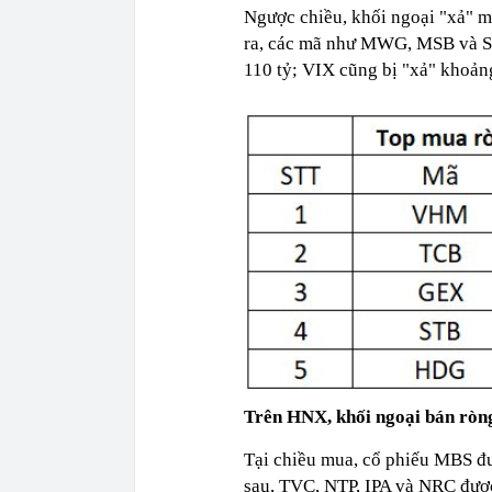
Ngược chiều, khối ngoại "xả" m
ra, các mã như MWG, MSB và SHB
110 tỷ; VIX cũng bị "xả" khoản
Trên HNX, khối ngoại bán ròn
Tại chiều mua, cổ phiếu MBS đ
sau, TVC, NTP, IPA và NRC được 