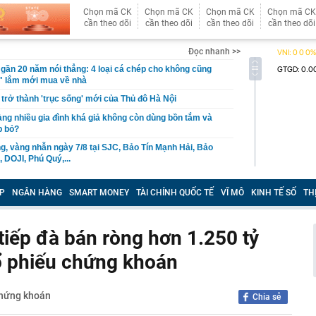
Chọn mã CK
Chọn mã CK
Chọn mã CK
Chọn mã CK
cần theo dõi
cần theo dõi
cần theo dõi
cần theo dõi
Đọc nhanh >>
gần 20 năm nói thẳng: 4 loại cá chép cho không cũng
i" lắm mới mua về nhà
trở thành 'trục sống' mới của Thủ đô Hà Nội
àng nhiều gia đình khá giả không còn dùng bồn tắm và
p bỏ?
g, vàng nhẫn ngày 7/8 tại SJC, Bảo Tín Mạnh Hải, Bảo
 DOJI, Phú Quý,...
g cơ, Nga “chẳng cần học ai” cũng tự làm được bộ phận
ngang mọi tên tuổi thế giới
P
NGÂN HÀNG
SMART MONEY
TÀI CHÍNH QUỐC TẾ
VĨ MÔ
KINH TẾ SỐ
TH
được đề cử đẹp nhất thế giới: Mặt sang không góc chết,
hông phải bàn
tiếp đà bán ròng hơn 1.250 tỷ
anh nghiệp thép – vật liệu xây dựng nộp ngân sách lớn
tỷ đồng đến từ đâu?
ổ phiếu chứng khoán
ô bán ra đang đóng góp gì cho ngân sách Việt Nam?
ỉ rơi xuống biển Đà Nẵng, nữ du khách bật khóc, tuyệt
chứng khoán
ến bất ngờ sau đó
Chia sẻ
đồ ăn máy bay quy mô bậc nhất Việt Nam ở Phú Quốc: