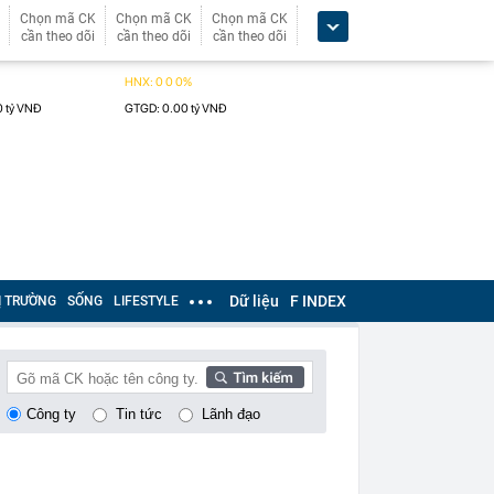
Chọn mã CK
Chọn mã CK
Chọn mã CK
cần theo dõi
cần theo dõi
cần theo dõi
Dữ liệu
F INDEX
Ị TRƯỜNG
SỐNG
LIFESTYLE
Công ty
Tin tức
Lãnh đạo