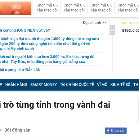
Chọn mã CK
Chọn mã CK
Chọn mã CK
Chọn mã CK
cần theo dõi
cần theo dõi
cần theo dõi
cần theo dõi
Đọc nhanh >>
uối xong KHÔNG NÊN vứt vỏ?
 bệnh viện đạt doanh thu gần 1.000 tỷ đồng chỉ trong nửa
gần 200 tỷ đưa công nghệ tiên tiến nhất thế giới về
p chí Mỹ vinh danh
ỉnh núi ít người biết cao hơn 3.000 m: Sở hữu rừng đỗ
 nhất Tây Bắc, mùa đông phủ băng giá trắng xóa
 bộ trạm y tế ở Đắk Lắk
 Chủ tịch xinh đẹp sinh năm 1999 ra sao?
P
NGÂN HÀNG
SMART MONEY
TÀI CHÍNH QUỐC TẾ
VĨ MÔ
KINH TẾ SỐ
TH
ỷ USD từ xe điện năm 2025-2026, ước tính lỗ thêm 3,3 tỷ
6-2027
nh thép lỗ lũy kế hơn 3.800 tỷ, khoản phải trả nhóm Vin
 trò từng tỉnh trong vành đai
1.424 tỷ đồng
nữa, chứng khoán Việt Nam đón một thông tin quan
ên 29 cổ phiếu có thể đón dòng vốn tỷ USD sau nâng hạng
Bất động sản
AM
|
Chia sẻ
yên bố áp thuế 20% với tài sản uỷ thác ở nước ngoài,