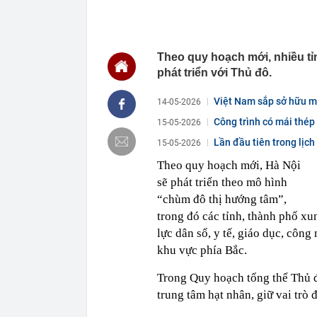
giới siêu giàu
00:02
Một cổ phiếu H
quý 2 đột biến
00:02
Vinpearl cần 
Theo quy hoạch mới, nhiều tỉ
đến từ đâu?
phát triển với Thủ đô.
00:02
Agriseco gọi 
00:01
Không chỉ lãi 
Việt Nam sắp sở hữu một
14-05-2026
ngay sau khi 
Gòn?
Công trình có mái thép 
15-05-2026
00:01
Công ty may c
Lần đầu tiên trong lịch
15-05-2026
Nhận trẻ từ 12
Theo quy hoạch mới, Hà Nội
00:01
“Gà đẻ trứng
năm nay, lợi 
sẽ phát triển theo mô hình
“chùm đô thị hướng tâm”,
00:01
Cuba vừa đón 
trong đó các tỉnh, thành phố x
23:48
Mỹ nhân cổ tr
đang được bà
lực dân số, y tế, giáo dục, công
23:40
Một thế lực v
khu vực phía Bắc.
23:32
Balo mua nhầ
Trong Quy hoạch tổng thể Thủ đ
trung tâm hạt nhân, giữ vai trò 