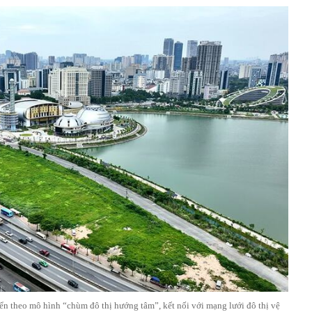
ển theo mô hình “chùm đô thị hướng tâm”, kết nối với mạng lưới đô thị vệ