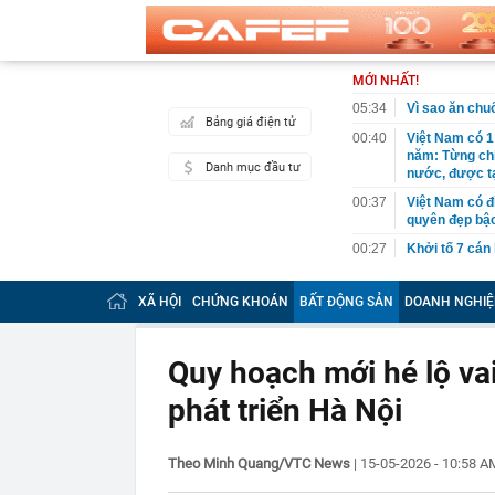
MỚI NHẤT!
05:34
Vì sao ăn ch
Bảng giá điện tử
00:40
Việt Nam có 1
năm: Từng chi 
Danh mục đầu tư
nước, được tạ
00:37
Việt Nam có đ
quyên đẹp bậc
00:27
Khởi tố 7 cán
00:26
Chữ ký của nữ
XÃ HỘI
CHỨNG KHOÁN
BẤT ĐỘNG SẢN
DOANH NGHIỆ
00:07
Honda lỗ 10 t
USD năm 202
00:04
Cựu vương ngà
Quy hoạch mới hé lộ vai
tăng từ 0 lên 
phát triển Hà Nội
00:04
Đúng 15 ngày 
trọng
00:03
Vietcap gọi t
Theo Minh Quang/VTC News
|
15-05-2026 - 10:58 
00:03
Trung Quốc tu