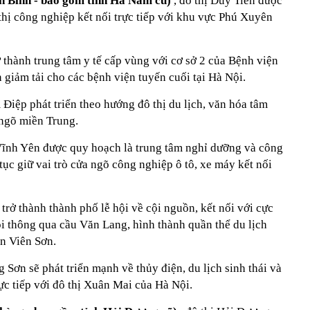
h Bình - bao gồm tỉnh Hà Nam cũ)
, đô thị Duy Tiên được
thị công nghiệp kết nối trực tiếp với khu vực Phú Xuyên
ở thành trung tâm y tế cấp vùng với cơ sở 2 của Bệnh viện
giảm tải cho các bệnh viện tuyến cuối tại Hà Nội.
Điệp phát triển theo hướng đô thị du lịch, văn hóa tâm
 ngõ miền Trung.
ĩnh Yên được quy hoạch là trung tâm nghỉ dưỡng và công
tục giữ vai trò cửa ngõ công nghiệp ô tô, xe máy kết nối
trở thành thành phố lễ hội về cội nguồn, kết nối với cực
i thông qua cầu Văn Lang, hình thành quần thể du lịch
n Viên Sơn.
Sơn sẽ phát triển mạnh về thủy điện, du lịch sinh thái và
rực tiếp với đô thị Xuân Mai của Hà Nội.