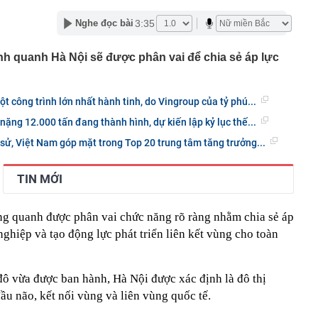
 'nháo nhào' tìm cách nộp tiền
OSE "bốc đầu" kịch trần 5 phiên liên tiếp sau khi báo lãi
3:35
Nghe đọc bài
thu hơn 9.200 tỷ đồng trong nửa cuối năm 2026: Động lực
nh quanh Hà Nội sẽ được phân vai để chia sẻ áp lực
tên 6 doanh nghiệp tăng trưởng, định giá hợp lý
lớn từ cho vay, vì đâu Vietcombank có khoản lãi 2.900 tỷ
 công trình lớn nhất hành tinh, do Vingroup của tỷ phú...
nắm trọn toà tháp 35 tầng đắc địa hàng đầu phường Sài
nặng 12.000 tấn đang thành hình, dự kiến lập kỷ lục thế...
ó quỹ phúc lợi 174 tỷ đồng cho gần 1.700 nhân viên:
 sử, Việt Nam góp mặt trong Top 20 trung tâm tăng trưởng...
 tháng tuổi, miễn học phí, hỗ trợ nửa tiền ăn
 vàng” của MWG có thể mở hơn 1.000 cửa hàng trong
TIN MỚI
nhuận nhiều khả năng vượt kế hoạch
tin cực vui, một doanh nghiệp Việt góp công lớn
ung quanh được phân vai chức năng rõ ràng nhằm chia sẻ áp
ang 1 tháng ăn 30kg trứng gà, 500 con cá: Tin sốt dẻo
n tán rôm rả trên mạng
 nghiệp và tạo động lực phát triển liên kết vùng cho toàn
ừa thẳng tay "xả" ròng hơn 700 tỷ đồng cổ phiếu HoSE
m kiểu này, năm nào cũng có phụ huynh mắc phải
ô vừa được ban hành, Hà Nội được xác định là đô thị
đầu não, kết nối vùng và liên vùng quốc tế.