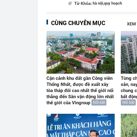
hà nội,
quy hoạch
Từ Khóa:
CÙNG CHUYÊN MỤC
XEM
Cận cảnh khu đất gần Công viên
Từng ch
Thống Nhất, được đề xuất xây
sản, na
tòa tháp đôi cao nhất thế giới nối
chung c
thẳng đến Sân vận động lớn nhất
bất độn
thế giới của Vingroup
Nổi bật
Nổi bật