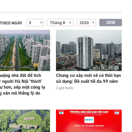
XEM
 THEO NGÀY
uộng nhà đất để tích
Chung cư xây mới sẽ có thời hạn
y người Hà Nội "thích"
sử dụng: Đề xuất tối đa 99 năm
ư hơn, sếp một công ty
3 giờ trước
g sản nói thẳng lý do