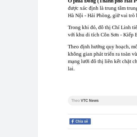
Ở phía Đông (Thành phố Hải P
được xác định là trung tâm trun
Hà Nội - Hải Phòng, giữ vai trò
Trong khi đó, đô thị Chí Linh ti
với khu di tích Côn Sơn - Kiếp 
Theo định hướng quy hoạch, mô
không gian phát triển ra toàn v
mạng lưới đô thị liên kết chặt c
lai.
Theo
VTC News
Chia sẻ