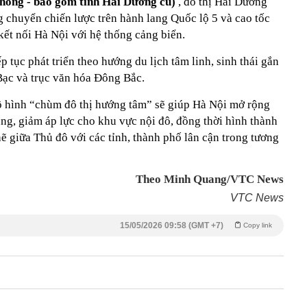
hòng - bao gồm tỉnh Hải Dương cũ)
, đô thị Hải Dương
g chuyển chiến lược trên hành lang Quốc lộ 5 và cao tốc
 kết nối Hà Nội với hệ thống cảng biển.
ếp tục phát triển theo hướng du lịch tâm linh, sinh thái gắn
Bạc và trục văn hóa Đông Bắc.
 hình “chùm đô thị hướng tâm” sẽ giúp Hà Nội mở rộng
ùng, giảm áp lực cho khu vực nội đô, đồng thời hình thành
hẽ giữa Thủ đô với các tỉnh, thành phố lân cận trong tương
Theo Minh Quang/VTC News
VTC News
15/05/2026 09:58 (GMT +7)
Copy link