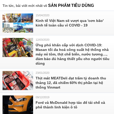
SẢN PHẨM TIÊU DÙNG
Tin tức, bài viết mới nhất về
15/04/2020
Kinh tế Việt Nam sẽ vượt qua 'cơn bão'
kinh tế toàn cầu vì COVID - 19
12/03/2020
Ứng phó khẩn cấp với dịch COVID-19:
Masan tối đa hoá công suất hệ thống nhà
máy mì tôm, thịt chế biến, nước tương…,
đảm bảo đủ hàng thiết yếu cho người tiêu
dùng
23/01/2020
Thịt mát MEATDeli đạt trăm tỷ doanh thu
tháng 12, đã chiếm 60% thị phần tại hệ
thống Vinmart
09/12/2019
Ford và McDonald hợp tác để tái chế cà
phê thành linh kiện ô tô