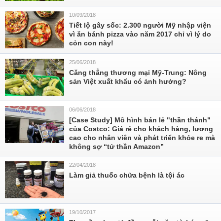
10/09/2018
Tiết lộ gây sốc: 2.300 người Mỹ nhập viện
vì ăn bánh pizza vào năm 2017 chỉ vì lý do
cỏn con này!
25/06/2018
Căng thẳng thương mại Mỹ-Trung: Nông
sản Việt xuất khẩu có ảnh hưởng?
06/06/2018
[Case Study] Mô hình bán lẻ "thần thánh"
của Costco: Giá rẻ cho khách hàng, lương
cao cho nhân viên và phát triển khỏe re mà
không sợ “tử thần Amazon”
22/04/2018
Làm giả thuốc chữa bệnh là tội ác
19/10/2017