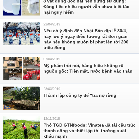
8 vật dụng độc hại nên dừng sử dụng:
Đáng tiếc nhiều người vẫn chưa biết tác
hại nguy hiểm
22/04/2019
Nếu có ý định đến Nhật Bản dịp lễ 30/4,
hãy lưu ý ngay điều tưởng rất đơn giản
này nếu không muốn bị phạt lên tới 200
triệu đồng
07/04/2019
Mỹ phẩm trôi nổi, hàng hiệu không rõ
nguồn gốc: Tiền mất, rước bệnh vào thân
28/03/2019
Thành lập công ty để “trả nợ rừng”
12/11/2018
Phó TGĐ GTNfoods: Vinatea đã tái cấu trúc
thành công và thiết lập thị trường xuất
khẩu mạnh