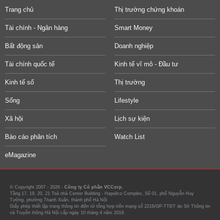
Trang chủ
Thị trường chứng khoán
Tài chính - Ngân hàng
Smart Money
Bất động sản
Doanh nghiệp
Tài chính quốc tế
Kinh tế vĩ mô - Đầu tư
Kinh tế số
Thị trường
Sống
Lifestyle
Xã hội
Lịch sự kiện
Báo cáo phân tích
Watch List
eMagazine
© Copyright 2007 - 2026 -
Công ty Cổ phần VCCorp.
Tầng 17, 19, 20, 21 Toà nhà Center Building - Hapulico Complex, Số 01, phố Nguyễn Huy
Tưởng, phường Thanh Xuân, thành phố Hà Nội
Giấy phép thiết lập trang thông tin điện tử tổng hợp trên mạng số 2216/GP-TTĐT do Sở Thông tin
và Truyền thông Hà Nội cấp ngày 10 tháng 4 năm 2019.