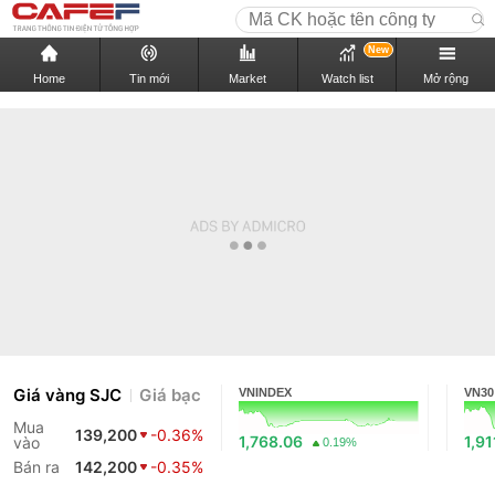
New
Home
Tin mới
Market
Watch list
Mở rộng
Giá vàng SJC
Giá bạc
VNINDEX
VN30
Mua
139,200
-0.36%
1,768.06
1,91
vào
0.19%
Bán ra
142,200
-0.35%