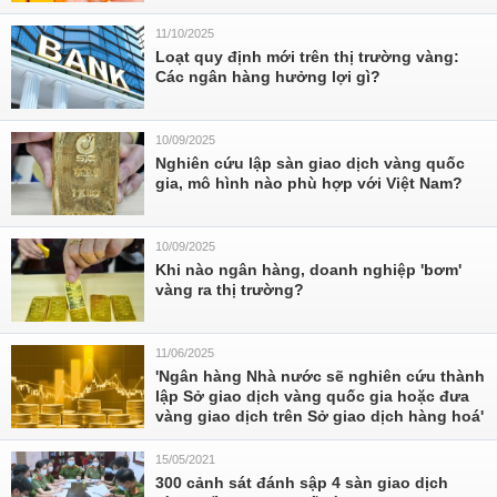
11/10/2025
Loạt quy định mới trên thị trường vàng:
Các ngân hàng hưởng lợi gì?
10/09/2025
Nghiên cứu lập sàn giao dịch vàng quốc
gia, mô hình nào phù hợp với Việt Nam?
10/09/2025
Khi nào ngân hàng, doanh nghiệp 'bơm'
vàng ra thị trường?
11/06/2025
'Ngân hàng Nhà nước sẽ nghiên cứu thành
lập Sở giao dịch vàng quốc gia hoặc đưa
vàng giao dịch trên Sở giao dịch hàng hoá'
15/05/2021
300 cảnh sát đánh sập 4 sàn giao dịch