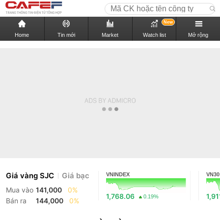
New
Home
Tin mới
Market
Watch list
Mở rộng
Giá vàng SJC
Giá bạc
VNINDEX
VN30
Mua vào
141,000
0%
1,768.06
1,91
0.19%
Bán ra
144,000
0%