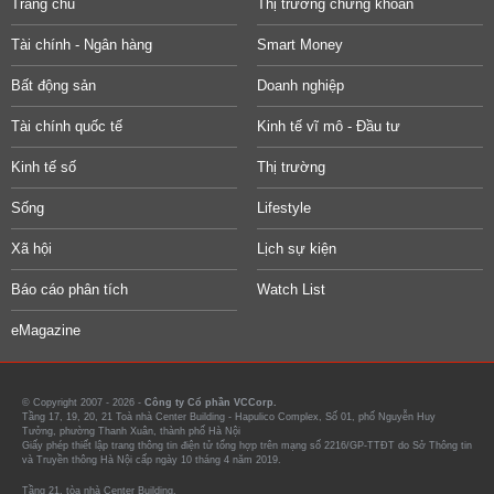
Trang chủ
Thị trường chứng khoán
Tài chính - Ngân hàng
Smart Money
Bất động sản
Doanh nghiệp
Tài chính quốc tế
Kinh tế vĩ mô - Đầu tư
Kinh tế số
Thị trường
Sống
Lifestyle
Xã hội
Lịch sự kiện
Báo cáo phân tích
Watch List
eMagazine
© Copyright 2007 - 2026 -
Công ty Cổ phần VCCorp.
Tầng 17, 19, 20, 21 Toà nhà Center Building - Hapulico Complex, Số 01, phố Nguyễn Huy
Tưởng, phường Thanh Xuân, thành phố Hà Nội
Giấy phép thiết lập trang thông tin điện tử tổng hợp trên mạng số 2216/GP-TTĐT do Sở Thông tin
và Truyền thông Hà Nội cấp ngày 10 tháng 4 năm 2019.
Tầng 21, tòa nhà Center Building.