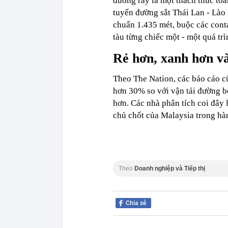
đường ray là một thách thức toà
tuyến đường sắt Thái Lan - Lào 
chuẩn 1.435 mét, buộc các cont
tàu từng chiếc một - một quá trì
Rẻ hơn, xanh hơn v
Theo The Nation, các báo cáo c
hơn 30% so với vận tải đường b
hơn. Các nhà phân tích coi đây 
chủ chốt của Malaysia trong hà
Theo
Doanh nghiệp và Tiếp thị
Chia sẻ