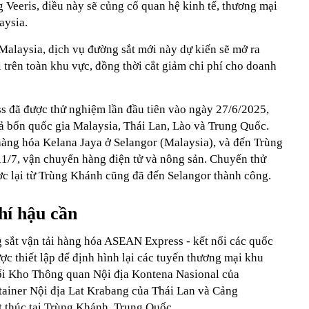
Veeris, điều này sẽ củng cố quan hệ kinh tế, thương mại
aysia.
Malaysia, dịch vụ đường sắt mới này dự kiến sẽ mở ra
 trên toàn khu vực, đồng thời cắt giảm chi phí cho doanh
 đã được thử nghiệm lần đầu tiên vào ngày 27/6/2025,
cả bốn quốc gia Malaysia, Thái Lan, Lào và Trung Quốc.
 hàng hóa Kelana Jaya ở Selangor (Malaysia), và đến Trùng
1/7, vận chuyển hàng điện tử và nông sản. Chuyến thử
c lại từ Trùng Khánh cũng đã đến Selangor thành công.
hí hậu cần
g sắt vận tải hàng hóa ASEAN Express - kết nối các quốc
c thiết lập để định hình lại các tuyến thương mại khu
nối Kho Thông quan Nội địa Kontena Nasional của
tainer Nội địa Lat Krabang của Thái Lan và Cảng
t thúc tại Trùng Khánh, Trung Quốc.