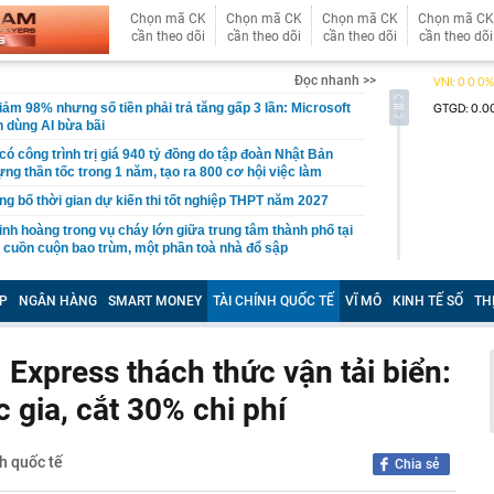
Chọn mã CK
Chọn mã CK
Chọn mã CK
Chọn mã CK
cần theo dõi
cần theo dõi
cần theo dõi
cần theo dõi
Đọc nhanh >>
iảm 98% nhưng số tiền phải trả tăng gấp 3 lần: Microsoft
 dùng AI bừa bãi
ó công trình trị giá 940 tỷ đồng do tập đoàn Nhật Bản
ựng thần tốc trong 1 năm, tạo ra 800 cơ hội việc làm
 bố thời gian dự kiến thi tốt nghiệp THPT năm 2027
nh hoàng trong vụ cháy lớn giữa trung tâm thành phố tại
 cuồn cuộn bao trùm, một phần toà nhà đổ sập
Hà Thị Thu Hiền SN 1992 khi vừa về nước
P
NGÂN HÀNG
SMART MONEY
TÀI CHÍNH QUỐC TẾ
VĨ MÔ
KINH TẾ SỐ
TH
ập kỷ lục về lượng khách và lợi nhuận
 Tam Đảo nối Thái Nguyên - Phú Thọ - Hà Nội như thế
Express thách thức vận tải biển:
oa tai đính kim cương của bà Trương Mỹ Lan
c gia, cắt 30% chi phí
Tây đến Việt Nam là phải thuê xe máy còn khách Hàn,
g?
TikToker Phượng Nguyễn
h quốc tế
Chia sẻ
uất khó tăng thêm, nhưng thanh khoản vẫn là bài toán