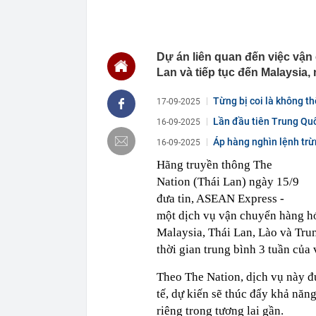
lớn trong nửa
14:56
Doãn Hải My đ
visual "cam t
Dự án liên quan đến việc vậ
14:46
Một “đại gia”
tháng 7
Lan và tiếp tục đến Malaysia
14:46
20 trường đại
ngày 9/8
Từng bị coi là không t
17-09-2025
lọt...
14:45
Bảo hiểm Quân
Lần đầu tiên Trung Quố
16-09-2025
14:45
Thông báo mới
Áp hàng nghìn lệnh trừ
16-09-2025
14:45
Nga tấn công 
Hãng truyền thông The
14:45
Thời gian nghỉ
Nation (Thái Lan) ngày 15/9
14:43
Toyota tiếp t
đưa tin, ASEAN Express -
người Nhật 'n
một dịch vụ vận chuyển hàng hó
14:40
Vì sao hầu hế
Malaysia, Thái Lan, Lào và Tru
thời gian trung bình 3 tuần của 
Theo The Nation, dịch vụ này đư
tế, dự kiến sẽ thúc đẩy khả nă
riêng trong tương lai gần.