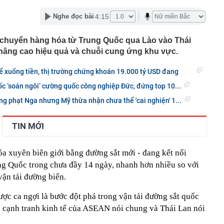
 cuối năm
4:15
Nghe đọc bài
eo túi hàng hiệu, bế con đến khách sạn gặp Văn Hậu,
hường" có còn xinh đẹp như ảnh tự đăng?
n chuyển hàng hóa từ Trung Quốc qua Lào vào Thái
 Việt bán điều hòa, máy lạnh kiếm 330 tỷ đồng mỗi ngày
, nâng cao hiệu quả và chuỗi cung ứng khu vực.
 học dự kiến lịch công bố điểm chuẩn 2026, sớm nhất từ
hể xuống tiền, thị trường chứng khoán 19.000 tỷ USD đang
 đội (MIC) chốt ngày trả cổ tức bằng tiền mặt tỷ lệ 10%
c ‘soán ngôi’ cường quốc công nghiệp Đức, đứng top 10...
 nhất về lịch nghỉ lễ Quốc khánh năm 2026
ng phạt Nga nhưng Mỹ thừa nhận chưa thể 'cai nghiện' 1...
cơ sở năng lượng trọng yếu của Ukraine
 và chế độ thai sản khi sinh con thứ hai
TIN MỚI
ục là 'vua doanh số' toàn cầu, BYD muốn vượt mặt nhưng
hanh hơn' ở một điểm
a xuyên biên giới bằng đường sắt mới - đang kết nối
t quán cà phê đều có 3 size đồ uống?
ng Quốc trong chưa đầy 14 ngày, nhanh hơn nhiều so với
vận tải đường biển.
ợc ca ngợi là bước đột phá trong vận tải đường sắt quốc
ng cạnh tranh kinh tế của ASEAN nói chung và Thái Lan nói