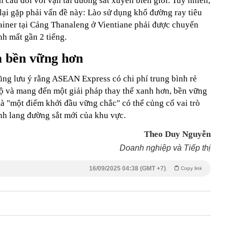
n cầu đối với vận tải đường sắt xuyên biên giới. Tuy nhiên,
lại gặp phải vấn đề này: Lào sử dụng khổ đường ray tiêu
ainer tại Cảng Thanaleng ở Vientiane phải được chuyển
nh mất gần 2 tiếng.
à bền vững hơn
ũng lưu ý rằng ASEAN Express có chi phí trung bình rẻ
ộ và mang đến một giải pháp thay thế xanh hơn, bền vững
là "một điểm khởi đầu vững chắc" có thể củng cố vai trò
nh lang đường sắt mới của khu vực.
Theo Duy Nguyễn
Doanh nghiệp và Tiếp thị
16/09/2025 04:38 (GMT +7)
Copy link