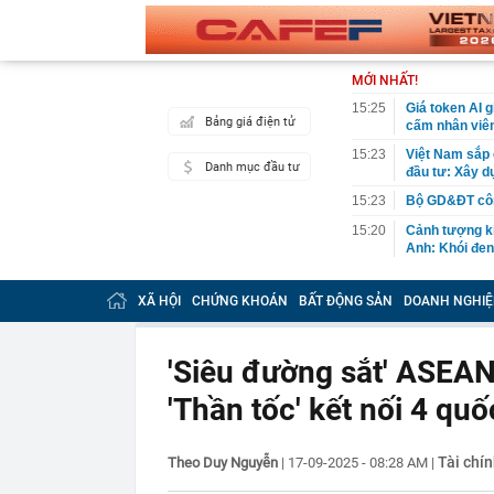
MỚI NHẤT!
15:25
Giá token AI g
Bảng giá điện tử
cấm nhân viên
15:23
Việt Nam sắp c
Danh mục đầu tư
đầu tư: Xây d
15:23
Bộ GD&ĐT công
15:20
Cảnh tượng ki
Anh: Khói đen
15:18
Bắt môi giới 
XÃ HỘI
CHỨNG KHOÁN
BẤT ĐỘNG SẢN
DOANH NGHIỆ
15:15
Hanoi Metro l
15:15
Hầm xuyên núi
nào?
'Siêu đường sắt' ASEAN 
15:11
Đấu giá đôi h
'Thần tốc' kết nối 4 quố
15:10
Vì sao khách 
Nhật thì khôn
15:05
Bắt giam nữ 
Tài chín
Theo Duy Nguyễn
|
17-09-2025 - 08:28 AM
|
14:58
CEO MB: Lãi s