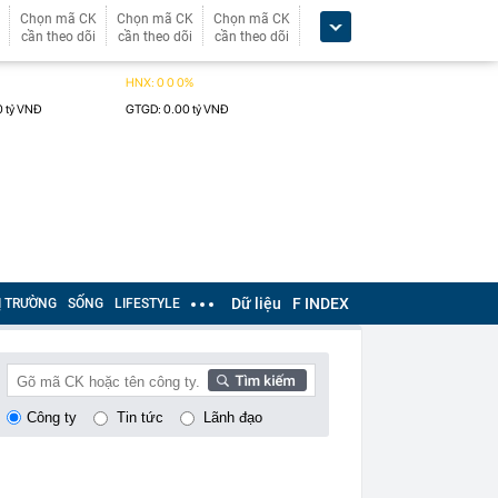
Chọn mã CK
Chọn mã CK
Chọn mã CK
cần theo dõi
cần theo dõi
cần theo dõi
Dữ liệu
F INDEX
Ị TRƯỜNG
SỐNG
LIFESTYLE
Công ty
Tin tức
Lãnh đạo