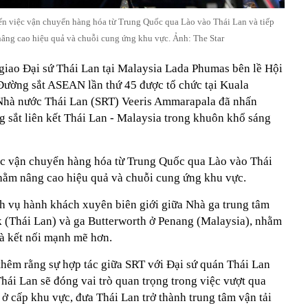
n việc vận chuyển hàng hóa từ Trung Quốc qua Lào vào Thái Lan và tiếp
âng cao hiệu quả và chuỗi cung ứng khu vực. Ảnh: The Star
giao Đại sứ Thái Lan tại Malaysia Lada Phumas bên lề Hội
Đường sắt ASEAN lần thứ 45 được tổ chức tại Kuala
hà nước Thái Lan (SRT) Veeris Ammarapala đã nhấn
g sắt liên kết Thái Lan - Malaysia trong khuôn khổ sáng
ệc vận chuyển hàng hóa từ Trung Quốc qua Lào vào Thái
nhằm nâng cao hiệu quả và chuỗi cung ứng khu vực.
h vụ hành khách xuyên biên giới giữa Nhà ga trung tâm
(Thái Lan) và ga Butterworth ở Penang (Malaysia), nhằm
à kết nối mạnh mẽ hơn.
thêm rằng sự hợp tác giữa SRT với Đại sứ quán Thái Lan
hái Lan sẽ đóng vai trò quan trọng trong việc vượt qua
 ở cấp khu vực, đưa Thái Lan trở thành trung tâm vận tải