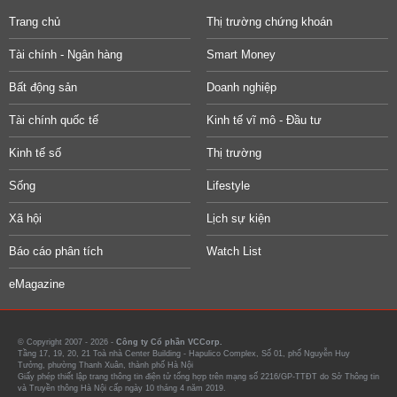
Trang chủ
Thị trường chứng khoán
Tài chính - Ngân hàng
Smart Money
Bất động sản
Doanh nghiệp
Tài chính quốc tế
Kinh tế vĩ mô - Đầu tư
Kinh tế số
Thị trường
Sống
Lifestyle
Xã hội
Lịch sự kiện
Báo cáo phân tích
Watch List
eMagazine
© Copyright 2007 - 2026 -
Công ty Cổ phần VCCorp.
Tầng 17, 19, 20, 21 Toà nhà Center Building - Hapulico Complex, Số 01, phố Nguyễn Huy
Tưởng, phường Thanh Xuân, thành phố Hà Nội
Giấy phép thiết lập trang thông tin điện tử tổng hợp trên mạng số 2216/GP-TTĐT do Sở Thông tin
và Truyền thông Hà Nội cấp ngày 10 tháng 4 năm 2019.