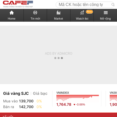
New
Home
Tin mới
Market
Watch list
Mở rộng
Giá vàng SJC
Giá bạc
VNINDEX
VN30
Mua vào
139,700
0%
1,764.78
1,9
-0.66%
Bán ra
142,700
0%