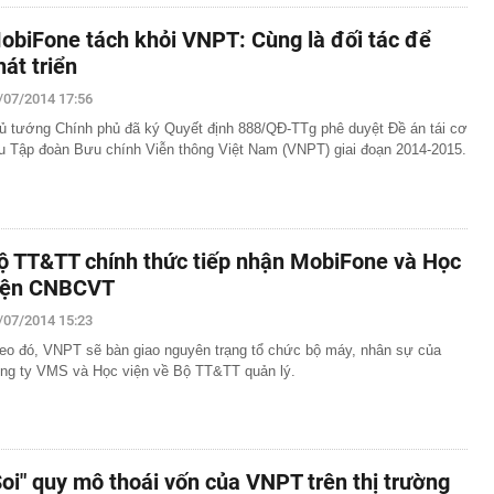
obiFone tách khỏi VNPT: Cùng là đối tác để
hát triển
/07/2014 17:56
ủ tướng Chính phủ đã ký Quyết định 888/QĐ-TTg phê duyệt Đề án tái cơ
u Tập đoàn Bưu chính Viễn thông Việt Nam (VNPT) giai đoạn 2014-2015.
ộ TT&TT chính thức tiếp nhận MobiFone và Học
iện CNBCVT
/07/2014 15:23
eo đó, VNPT sẽ bàn giao nguyên trạng tổ chức bộ máy, nhân sự của
ng ty VMS và Học viện về Bộ TT&TT quản lý.
Soi" quy mô thoái vốn của VNPT trên thị trường