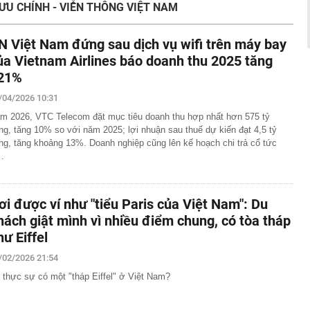
ƯU CHÍNH - VIỄN THÔNG VIỆT NAM
giữa vùng đất “đệ nhất danh trà” với tỉnh Phú Thọ và Thủ
oanh nghiệp vàng tại Tây Ninh
N Việt Nam đứng sau dịch vụ wifi trên máy bay
 này chứng minh phong thủy rất tốt
ủa Vietnam Airlines báo doanh thu 2025 tăng
ợ Biên Hoà, cột khói đen bốc cao hàng chục mét
21%
im cương vào ngành nghề kinh doanh có điều kiện
/04/2026 10:31
 bộ trạm y tế ở Đắk Lắk
m 2026, VTC Telecom đặt mục tiêu doanh thu hợp nhất hơn 575 tỷ
ng, tăng 10% so với năm 2025; lợi nhuận sau thuế dự kiến đạt 4,5 tỷ
 tháng làm xong hơn 60% siêu sân vận động lớn thứ hai
n đài 60.000 chỗ dần thành hình, chuẩn bị lắp mái vòm
ng, tăng khoảng 13%. Doanh nghiệp cũng lên kế hoạch chi trả cổ tức
…
công bố danh sách 13 hồ sơ đủ điều kiện mua nhà ở xã
19 triệu đồng/m²
hu rừng thuộc dạng hiếm bậc nhất thế giới, chia đôi bởi 1
ơi được ví như "tiểu Paris của Việt Nam": Du
tổ chức cùng vinh danh
hách giật mình vì nhiều điểm chung, có tòa tháp
 lập trong cùng một ngôi nhà
hư Eiffel
/02/2026 21:54
 thực sự có một "tháp Eiffel" ở Việt Nam?