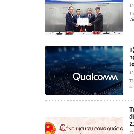
14
Th
Vi
T
n
t
13
Tậ
đầ
T
đ
2
27