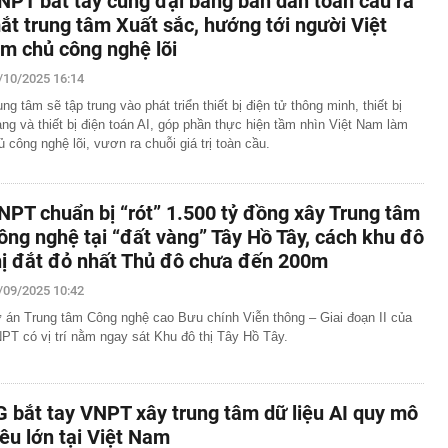
NPT bắt tay cùng đại bàng bán dẫn toàn cầu ra
ắt trung tâm Xuất sắc, hướng tới người Việt
àm chủ công nghệ lõi
/10/2025 16:14
ung tâm sẽ tập trung vào phát triển thiết bị điện tử thông minh, thiết bị
ng và thiết bị điện toán AI, góp phần thực hiện tầm nhìn Việt Nam làm
ủ công nghệ lõi, vươn ra chuỗi giá trị toàn cầu.
NPT chuẩn bị “rót” 1.500 tỷ đồng xây Trung tâm
ông nghệ tại “đất vàng” Tây Hồ Tây, cách khu đô
hị đắt đỏ nhất Thủ đô chưa đến 200m
/09/2025 10:42
 án Trung tâm Công nghệ cao Bưu chính Viễn thông – Giai đoạn II của
PT có vị trí nằm ngay sát Khu đô thị Tây Hồ Tây.
G bắt tay VNPT xây trung tâm dữ liệu AI quy mô
iêu lớn tại Việt Nam