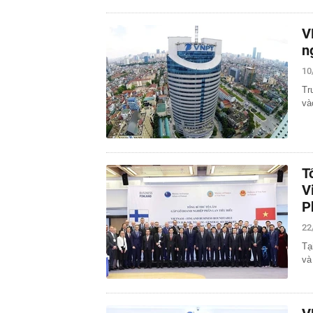
V
n
10
Tr
và
T
V
P
22
Tạ
và