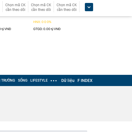
Chọn mã CK
Chọn mã CK
Chọn mã CK
cần theo dõi
cần theo dõi
cần theo dõi
Dữ liệu
F INDEX
Ị TRƯỜNG
SỐNG
LIFESTYLE