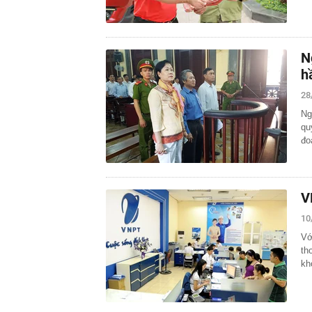
N
h
28
Ng
qu
đo
V
10
Vớ
th
kh