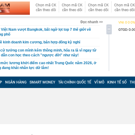
Chọn mã CK
Chọn mã CK
Chọn mã CK
Chọn mã CK
cần theo dõi
cần theo dõi
cần theo dõi
cần theo dõi
Đọc nhanh >>
 Việt Nam vượt Bangkok, bất ngờ lọt top 7 thế giới về
ng phố
ề kinh doanh kim cương, bán hợp đồng kỳ nghỉ
cứ tưởng con mình kém thông minh, hóa ra là vì ngay từ
 dẫn con học theo cách "ngược đời" như này!
 mức lương khởi điểm cao nhất Trung Quốc năm 2026, ở
 đang khát nhân lực dữ lắm!
n trọng về VNeID, tất cả người dùng nên biết
P
NGÂN HÀNG
SMART MONEY
TÀI CHÍNH QUỐC TẾ
VĨ MÔ
KINH TẾ SỐ
TH
Thị trường bất động sản đang tồn tại những "ốc đảo thông
án thường biết nhiều hơn người mua
 nhất về siêu dự án hơn 7.300 tỷ đồng của Sun Group
i được mệnh danh "lạnh nhất Việt Nam"
ng có giá hơn 20 triệu đồng nay chỉ còn 5 triệu đồng
iên Hòa, nhiều ki-ốt bị thiêu rụi
ừa gọi vốn, chiếm đoạt 15 tỷ đồng
 Cả đề xuất làm đường hầm xuyên núi mở ra tuyến kết