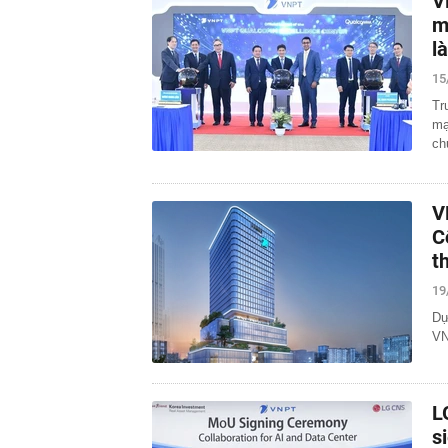
V
m
l
15
Tr
mạ
ch
V
C
t
19
Dự
VN
L
s