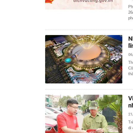
Ph
26
ph
N
l
06
Th
Cô
th
V
n
21
Tr
di