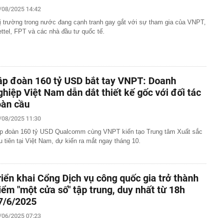
/08/2025 14:42
ị trường trong nước đang cạnh tranh gay gắt với sự tham gia của VNPT,
ettel, FPT và các nhà đầu tư quốc tế.
ập đoàn 160 tỷ USD bắt tay VNPT: Doanh
ghiệp Việt Nam dẫn dắt thiết kế gốc với đối tác
oàn cầu
/08/2025 11:30
p đoàn 160 tỷ USD Qualcomm cùng VNPT kiến tạo Trung tâm Xuất sắc
u tiên tại Việt Nam, dự kiến ra mắt ngay tháng 10.
riển khai Cổng Dịch vụ công quốc gia trở thành
iểm "một cửa số" tập trung, duy nhất từ 18h
7/6/2025
/06/2025 07:23