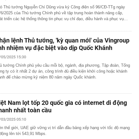
ó Thủ tướng Nguyễn Chí Dũng vừa ký Công điện số 96/CĐ-TTg ngày
/6/2025 của Thủ tướng Chính phủ về tập trung hoàn thành nâng cấp,
át triển các hệ thống thông tin phục vụ chỉ đạo, điều hành và phục vụ…
hận lệnh Thủ tướng, 'kỳ quan mới' của Vingroup
ĩnh nhiệm vụ đặc biệt vào dịp Quốc Khánh
/05/2025 15:30
ủ tướng Chính phủ yêu cầu mỗi bộ, ngành, địa phương, Tập đoàn, Tổng
ng ty có ít nhất 2 dự án, công trình đủ điều kiện khởi công hoặc khánh
ành để chào mừng kỷ niệm 80 năm ngày Quốc khánh.
iệt Nam lọt tốp 20 quốc gia có internet di động
hanh nhất toàn cầu
/03/2025 05:10
ên thế giới, UAE giữ vững vị trí dẫn đầu bảng xếp hạng với tốc độ mạng
 động lên tới 543,91 Mbps.