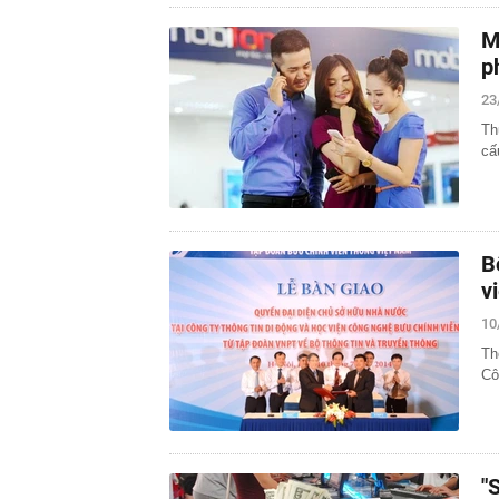
M
p
23
Th
cấ
B
v
10
Th
Cô
"