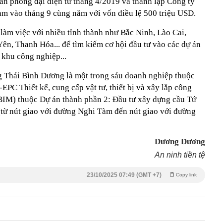
ăn phòng đại diện từ tháng 4/2019 và thành lập Công ty
m vào tháng 9 cùng năm với vốn điều lệ 500 triệu USD.
làm việc với nhiều tỉnh thành như Bắc Ninh, Lào Cai,
n, Thanh Hóa... để tìm kiếm cơ hội đầu tư vào các dự án
à khu công nghiệp...
g Thái Bình Dương là một trong sáu doanh nghiệp thuộc
EPC Thiết kế, cung cấp vật tư, thiết bị và xây lắp công
 BIM) thuộc Dự án thành phần 2: Đầu tư xây dựng cầu Tứ
(từ nút giao với đường Nghi Tàm đến nút giao với đường
Dương Dương
An ninh tiền tệ
23/10/2025 07:49 (GMT +7)
Copy link