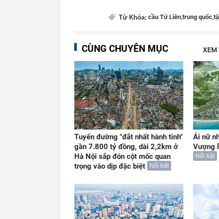
cầu Tứ Liên,
trung quốc,
t
Từ Khóa:
CÙNG CHUYÊN MỤC
XEM
Tuyến đường "đắt nhất hành tinh"
Ái nữ n
gần 7.800 tỷ đồng, dài 2,2km ở
Vượng l
Hà Nội sắp đón cột mốc quan
Nổi bật
trọng vào dịp đặc biệt
Nổi bật