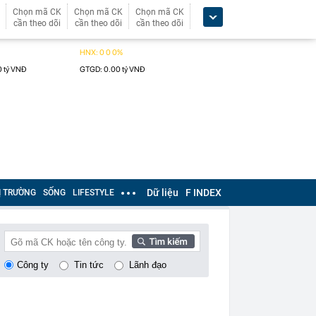
Chọn mã CK
Chọn mã CK
Chọn mã CK
cần theo dõi
cần theo dõi
cần theo dõi
Dữ liệu
F INDEX
Ị TRƯỜNG
SỐNG
LIFESTYLE
Công ty
Tin tức
Lãnh đạo