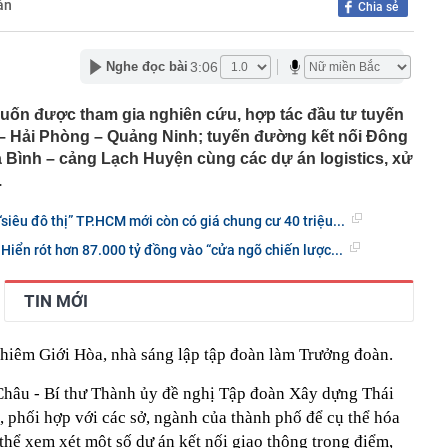
ản
Chia sẻ
nguồn gốc trước khi sử dụng
ịch đi học trở lại của học sinh 34 tỉnh, thành phố sau kỳ
3:06
Nghe đọc bài
Việt hầu như món nào cũng có hành lá?
g quà, 5 câu nói này đủ sức khiến mối quan hệ phụ
ốn được tham gia nghiên cứu, hợp tác đầu tư tuyến
viên gắn bó khăng khít, con trẻ được hưởng lợi!
 – Hải Phòng – Quảng Ninh; tuyến đường kết nối Đông
ích Crimea, phá hủy hệ thống phòng không 15 triệu USD
ia Bình – cảng Lạch Huyện cùng các dự án logistics, xử
.
m đốc Nhà hát Chèo Quân đội mua ô tô tặng sinh nhật
m 12 tuổi
siêu đô thị” TP.HCM mới còn có giá chung cư 40 triệu...
 29A "dính" gần 100 lần phạt nguội do chạy quá tốc độ quy
iển rót hơn 87.000 tỷ đồng vào “cửa ngõ chiến lược...
háng 7/2026 vi phạm 21 lần
ump bực bội vì lộ tin về kho đạn dược Mỹ
TIN MỚI
 Không khí tập thể dục sáng ở Việt Nam 'có tính gây
'
 đón đợt nắng nóng mới, chấm dứt mưa dông
iêm Giới Hòa, nhà sáng lập tập đoàn làm Trưởng đoàn.
mà nấu dễ từ "vua của các loại rau", giàu axit folic gấp
ụ nữ ăn đều sẽ tốt cho dạ dày và sống thọ
 Châu - Bí thư Thành ủy đề nghị Tập đoàn Xây dựng Thái
 phối hợp với các sở, ngành của thành phố để cụ thể hóa
 thể xem xét một số dự án kết nối giao thông trọng điểm,