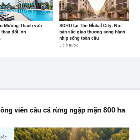
àn Mường Thanh vừa
SOHO tại The Global City: Nơi
 thay đổi lớn
bản sắc giao thương song hành
nhịp sống toàn cầu
ớc
3 giờ trước
ông viên câu cá rừng ngập mặn 800 ha
quốc