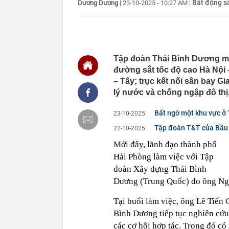
Bất động s
Dương Dương
|
23-10-2025 - 10:27 AM
|
nên cẩn thận 
22:28
CHÍNH THỨC: L
nghỉ hè
22:25
Vì sao đồ ăn 
22:07
Không cần tặn
Tập đoàn Thái Bình Dương mu
huynh - giáo 
đường sắt tốc độ cao Hà Nội
22:03
Ukraine tập k
– Tây; trục kết nối sân bay G
của Nga
lý nước và chống ngập đô thị
22:02
Nam NSND, Giá
vợ thiếu tá ké
Bất ngờ một khu vực ở “
23-10-2025
21:51
Một ô tô biển
Tập đoàn T&T của Bầu H
22-10-2025
định: Riêng t
21:37
Tổng thống Tr
Mới đây, lãnh đạo thành phố
Hải Phòng làm việc với Tập
21:35
Du khách Tây:
nghiện rất cao
đoàn Xây dựng Thái Bình
21:20
Miền Bắc sắp
Dương (Trung Quốc) do ông Ngh
21:16
4 món ăn ngon 
38 lần táo: Ph
Tại buổi làm việc, ông Lê Tiến
Bình Dương tiếp tục nghiên cứu,
các cơ hội hợp tác. Trong đó có