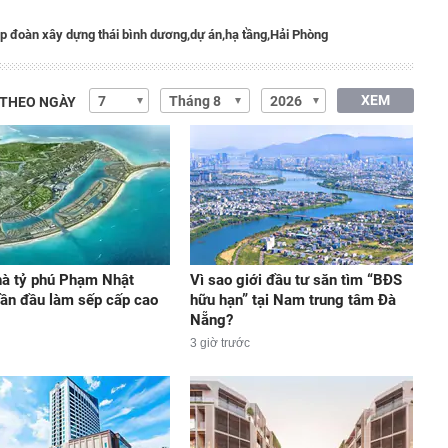
ập đoàn xây dựng thái bình dương,
dự án,
hạ tầng,
Hải Phòng
XEM
 THEO NGÀY
hà tỷ phú Phạm Nhật
Vì sao giới đầu tư săn tìm “BĐS
ần đầu làm sếp cấp cao
hữu hạn” tại Nam trung tâm Đà
Nẵng?
3 giờ trước