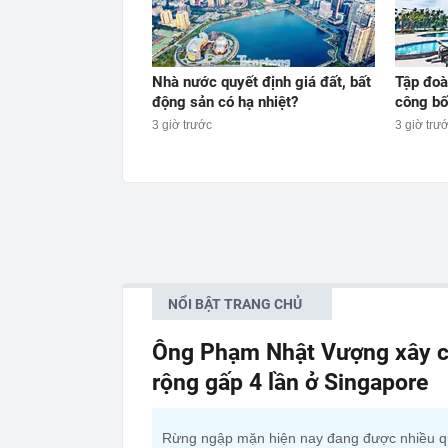
Nhà nước quyết định giá đất, bất
Tập đo
động sản có hạ nhiệt?
công bố
3 giờ trước
3 giờ trư
NỔI BẬT TRANG CHỦ
Ông Phạm Nhật Vượng xây c
rộng gấp 4 lần ở Singapore
Rừng ngập mặn hiện nay đang được nhiều 