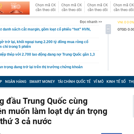
Chọn mã CK
Chọn mã CK
Chọn mã CK
Chọn mã CK
cần theo dõi
cần theo dõi
cần theo dõi
cần theo dõi
Đọc nhanh >>
 danh sách cắt margin, gồm loạt cổ phiếu “hot” HVN,
gờ trở lại, khối ngoại tung 2.200 tỷ đồng mua ròng cổ
m chỉ trong 5 phiên
iệp thép với 2.700 lao động đang nợ Trung Quốc gần 1,3
an trọng đang trở lại trên thị trường chứng khoán
 50 tuổi ăn cà tím mỗi ngày để chữa tiểu đường, 3 tháng
: "Ông ăn gì thế?"
P
NGÂN HÀNG
SMART MONEY
TÀI CHÍNH QUỐC TẾ
VĨ MÔ
KINH TẾ SỐ
TH
 bán biệt thự 9 phòng ngủ ở TP.HCM giá gốc 600 tỷ, giảm
g đầu Trung Quốc cùng
ng bố phim Tết 2027, nghe tên ai cũng quả quyết “chắc
phẩm”
ên muốn làm loạt dự án trọng
pple giấu kín suốt 15 năm trên iPhone
n thứ 3 cả nước
àng nhiều gia đình không còn phơi quần áo ở ban công?
 ngoài trời đang được dùng theo 1 cách rất khác
n thuộc có khả năng tích tụ kim loại nặng, người Việt