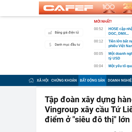
MỚI NHẤT!
00:52
HOSE cập nhật
Bảng giá điện tử
DGC, DMX...
00:12
Tiền lớn bất n
Danh mục đầu tư
phiếu Việt Na
00:05
Một doanh ngh
tỷ USD
00:04
Một yếu tố qu
23:40
Người đàn ông
sau bác sĩ hỏi
XÃ HỘI
CHỨNG KHOÁN
BẤT ĐỘNG SẢN
DOANH NGHIỆ
23:34
Nam ca sĩ rao
còn 400 tỷ
Tập đoàn xây dựng hàn
23:28
Trấn Thành cô
chắn là siêu 
Vingroup xây cầu Tứ Li
23:14
Bí mật được A
điểm ở "siêu đô thị" lớ
22:56
Vì sao ngày c
Vài mét vuông
22:48
5 LOẠI rau que