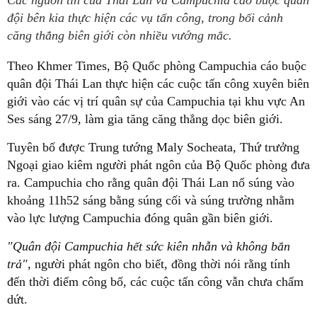
Các nguồn tin của Thái Lan và Campuchia cáo buộc quân
đội bên kia thực hiện các vụ tấn công, trong bối cảnh
căng thẳng biên giới còn nhiều vướng mắc.
Theo Khmer Times, Bộ Quốc phòng Campuchia cáo buộc
quân đội Thái Lan thực hiện các cuộc tấn công xuyên biên
giới vào các vị trí quân sự của Campuchia tại khu vực An
Ses sáng 27/9, làm gia tăng căng thẳng dọc biên giới.
Tuyên bố được Trung tướng Maly Socheata, Thứ trưởng
Ngoại giao kiêm người phát ngôn của Bộ Quốc phòng đưa
ra. Campuchia cho rằng quân đội Thái Lan nổ súng vào
khoảng 11h52 sáng bằng súng cối và súng trường nhằm
vào lực lượng Campuchia đóng quân gần biên giới.
"Quân đội Campuchia hết sức kiên nhẫn và không bắn
trả",
người phát ngôn cho biết, đồng thời nói rằng tính
đến thời điểm công bố, các cuộc tấn công vẫn chưa chấm
dứt.