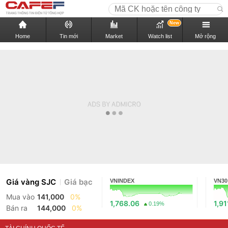
New
Home
Tin mới
Market
Watch list
Mở rộng
Giá vàng SJC
Giá bạc
VNINDEX
VN30
Mua vào
141,000
0%
1,768.06
1,91
0.19%
Bán ra
144,000
0%