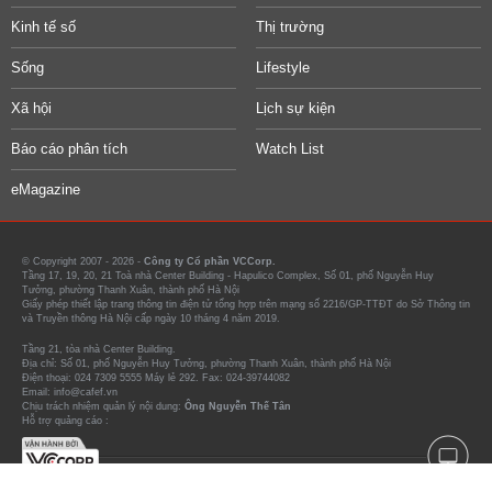
Kinh tế số
Thị trường
Sống
Lifestyle
Xã hội
Lịch sự kiện
Báo cáo phân tích
Watch List
eMagazine
© Copyright 2007 - 2026 -
Công ty Cổ phần VCCorp.
Tầng 17, 19, 20, 21 Toà nhà Center Building - Hapulico Complex, Số 01, phố Nguyễn Huy
Tưởng, phường Thanh Xuân, thành phố Hà Nội
Giấy phép thiết lập trang thông tin điện tử tổng hợp trên mạng số 2216/GP-TTĐT do Sở Thông tin
và Truyền thông Hà Nội cấp ngày 10 tháng 4 năm 2019.
Tầng 21, tòa nhà Center Building.
Địa chỉ: Số 01, phố Nguyễn Huy Tưởng, phường Thanh Xuân, thành phố Hà Nội
Điện thoại: 024 7309 5555 Máy lẻ 292. Fax: 024-39744082
Email: info@cafef.vn
Chịu trách nhiệm quản lý nội dung:
Ông Nguyễn Thế Tân
Hỗ trợ quảng cáo :