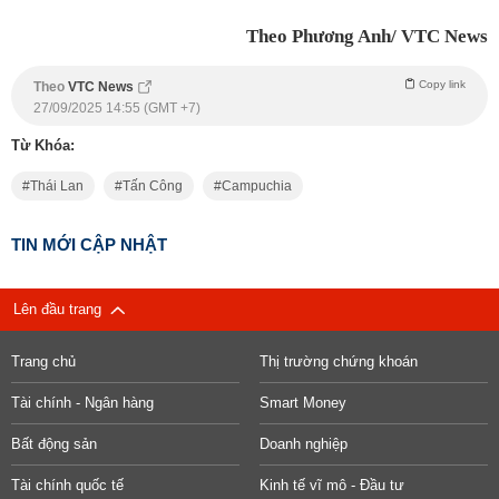
Theo Phương Anh/ VTC News
Copy link
Theo
VTC News
27/09/2025 14:55 (GMT +7)
Từ Khóa:
Thái Lan
Tấn Công
Campuchia
TIN MỚI CẬP NHẬT
Lên đầu trang
Trang chủ
Thị trường chứng khoán
Tài chính - Ngân hàng
Smart Money
Bất động sản
Doanh nghiệp
Tài chính quốc tế
Kinh tế vĩ mô - Đầu tư