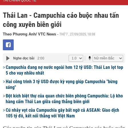
TÀI CHÍNH QUỐC TẾ
Thái Lan - Campuchia cáo buộc nhau tấn
công xuyên biên giới
THỨ 7 , 27/09/2025, 18:08
Theo Phương Anh/ VTC News
-
Nghe đọc bài
2:00
Campuchia đang nợ nước ngoài hơn 12 tỷ USD: Thái Lan lọt top
5 cho vay nhiều nhất
Hai công trình 3 tỷ USD được kỳ vọng giúp Campuchia "bừng
sáng"
Đột kích biệt thự của quan chức biên phòng Campuchia: Lộ kho
hàng cấm Thái Lan giữa căng thẳng biên giới
Cú nhảy vọt của Campuchia gây bất ngờ cả ASEAN: Giao dịch
105 tỷ đô, kết nối thẳng với Việt Nam