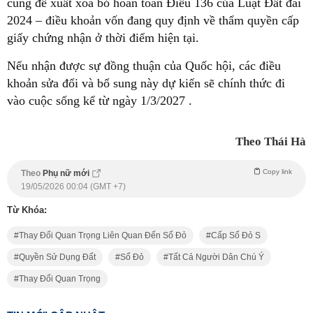
cũng đề xuất
xóa bỏ hoàn toàn Điều 136 của Luật Đất đai
2024
– điều khoản vốn đang quy định về thẩm quyền cấp
giấy chứng nhận ở thời điểm hiện tại.
Nếu nhận được sự đồng thuận của Quốc hội, các điều
khoản sửa đổi và bổ sung này dự kiến sẽ chính thức đi
vào cuộc sống kể từ ngày
1/3/2027
.
Theo Thái Hà
Copy link
Theo
Phụ nữ mới
19/05/2026 00:04 (GMT +7)
Từ Khóa:
Thay Đổi Quan Trọng Liên Quan Đến Sổ Đỏ
Cấp Sổ Đỏ S
Quyền Sử Dụng Đất
Sổ Đỏ
Tất Cả Người Dân Chú Ý
Thay Đổi Quan Trọng