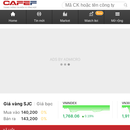
New
Home
Tin mới
Market
Watch list
Mở rộng
Giá vàng SJC
Giá bạc
VNINDEX
VN30
Mua vào
140,200
0%
1,768.06
1,91
0.19%
Bán ra
143,200
0%