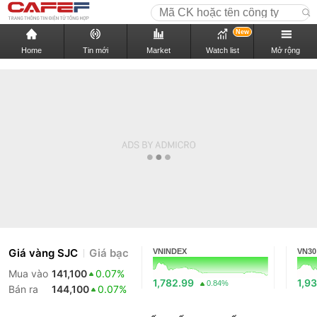
New
Home
Tin mới
Market
Watch list
Mở rộng
Giá vàng SJC
Giá bạc
VNINDEX
VN30
Mua vào
141,100
0.07%
1,782.99
1,9
0.84%
Bán ra
144,100
0.07%