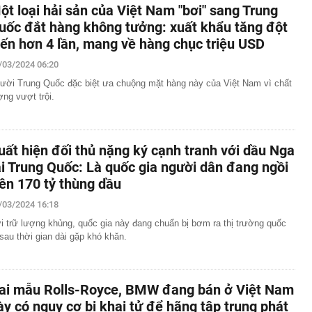
ột loại hải sản của Việt Nam "bơi" sang Trung
uốc đắt hàng không tưởng: xuất khẩu tăng đột
iến hơn 4 lần, mang về hàng chục triệu USD
/03/2024 06:20
ười Trung Quốc đặc biệt ưa chuộng mặt hàng này của Việt Nam vì chất
ợng vượt trội.
uất hiện đối thủ nặng ký cạnh tranh với dầu Nga
ại Trung Quốc: Là quốc gia người dân đang ngồi
rên 170 tỷ thùng dầu
/03/2024 16:18
i trữ lượng khủng, quốc gia này đang chuẩn bị bơm ra thị trường quốc
 sau thời gian dài gặp khó khăn.
ai mẫu Rolls-Royce, BMW đang bán ở Việt Nam
ày có nguy cơ bị khai tử để hãng tập trung phát