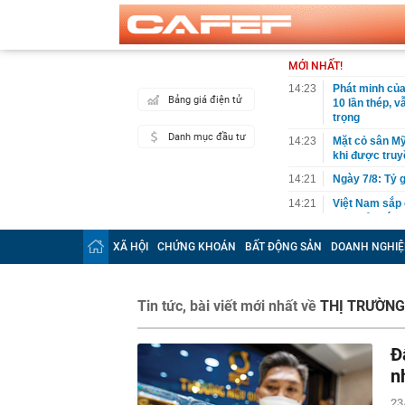
MỚI NHẤT!
14:23
Phát minh của
Bảng giá điện tử
10 lần thép, 
trọng
Danh mục đầu tư
14:23
Mặt cỏ sân Mỹ
khi được truy
14:21
Ngày 7/8: Tỷ 
14:21
Việt Nam sắp 
Sơn Hải trúng
14:20
Luật hóa nhiề
XÃ HỘI
CHỨNG KHOÁN
BẤT ĐỘNG SẢN
DOANH NGHIỆ
giao công ngh
14:18
Vinamilk sắp 
Tin tức, bài viết mới nhất về
14:15
THỊ TRƯỜNG
Ông Phạm Nhậ
rộng gấp 3 lầ
14:15
Thi hành lệnh 
Đ
triệu đồng
n
14:13
Khách Trung 
theo mùa, ăn 
23