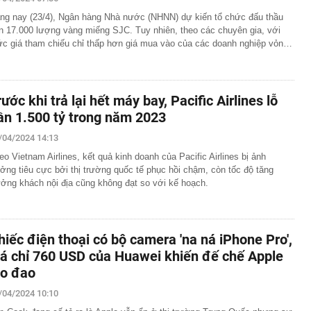
oản thọ thường có 5 thói quen này vào buổi tối: Không
ng nay (23/4), Ngân hàng Nhà nước (NHNN) dự kiến tổ chức đấu thầu
ì xin chúc mừng!
n 17.000 lượng vàng miếng SJC. Tuy nhiên, theo các chuyên gia, với
hời trang Việt thông báo đóng cửa sau 5 năm vận hành,
c giá tham chiếu chỉ thấp hơn giá mua vào của các doanh nghiệp vỏn…
ông phải lúc nào cũng đẹp như trong ảnh"
nh bất ngờ bổ nhiệm 2 Phó Tổng Giám đốc mới
lưu thông một chiều đường Cách mạng Tháng Tám để thi
rước khi trả lại hết máy bay, Pacific Airlines lỗ
 2
ần 1.500 tỷ trong năm 2023
u xảy ra ở series Chị Chị Em Em của NSX Will Vũ
g không hãng Vietnam Airlines mang quốc tịch Hàn Quốc:
/04/2024 14:13
.HCM sống 1 mình, mê nhất là đi xe ôm công nghệ
eo Vietnam Airlines, kết quả kinh doanh của Pacific Airlines bị ảnh
 Lai Châu: Không tiếp nhận tiền từ thiện của Huấn Hoa
ởng tiêu cực bởi thị trường quốc tế phục hồi chậm, còn tốc độ tăng
24 bồn nước
ưởng khách nội địa cũng không đạt so với kế hoạch.
báo tới tất cả người dân khi làm hộ chiếu online
ên HĐQT VPBankS xin từ nhiệm
ố toàn cầu không chỉ được xây bằng những công trình
hiếc điện thoại có bộ camera 'na ná iPhone Pro',
à còn bằng những trải nghiệm khiến du khách muốn
iá chỉ 760 USD của Huawei khiến đế chế Apple
ao đao
 phát hành hơn 122 triệu cổ phiếu trả cổ tức
/04/2024 10:10