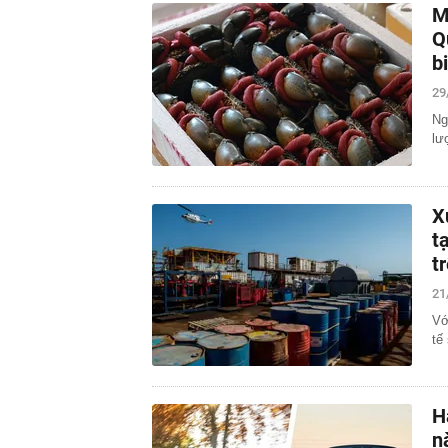
M
Q
b
29
Ng
lư
X
t
t
21
Vớ
tế
H
n