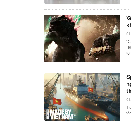
'
k
01
"G
Ho
rạ
S
n
t
01
Tr
tá