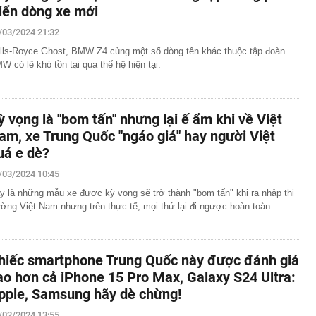
riển dòng xe mới
/03/2024 21:32
lls-Royce Ghost, BMW Z4 cùng một số dòng tên khác thuộc tập đoàn
W có lẽ khó tồn tại qua thế hệ hiện tại.
ỳ vọng là "bom tấn" nhưng lại ế ẩm khi về Việt
am, xe Trung Quốc "ngáo giá" hay người Việt
uá e dè?
/03/2024 10:45
y là những mẫu xe được kỳ vọng sẽ trở thành "bom tấn" khi ra nhập thị
ường Việt Nam nhưng trên thực tế, mọi thứ lại đi ngược hoàn toàn.
hiếc smartphone Trung Quốc này được đánh giá
ao hơn cả iPhone 15 Pro Max, Galaxy S24 Ultra:
pple, Samsung hãy dè chừng!
/02/2024 13:55