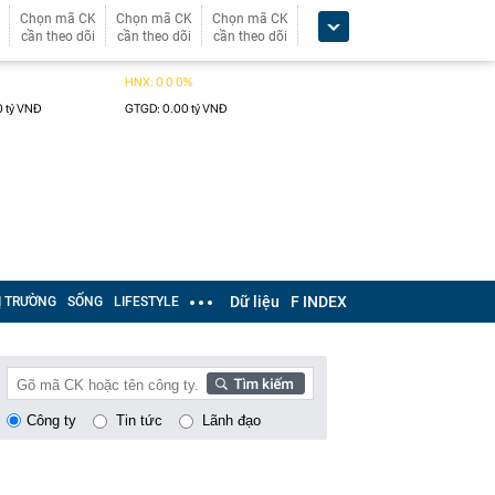
Chọn mã CK
Chọn mã CK
Chọn mã CK
cần theo dõi
cần theo dõi
cần theo dõi
Dữ liệu
F INDEX
Ị TRƯỜNG
SỐNG
LIFESTYLE
Công ty
Tin tức
Lãnh đạo