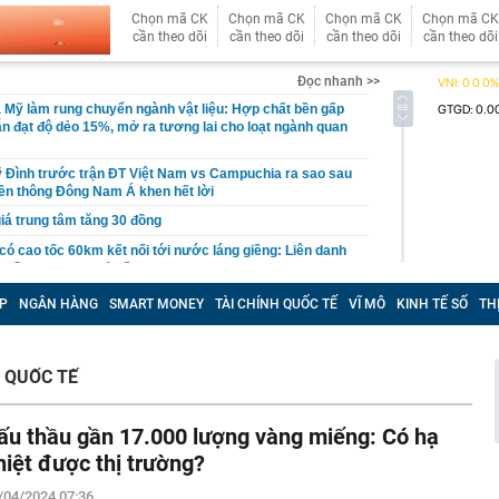
Chọn mã CK
Chọn mã CK
Chọn mã CK
Chọn mã CK
cần theo dõi
cần theo dõi
cần theo dõi
cần theo dõi
Đọc nhanh >>
 Mỹ làm rung chuyển ngành vật liệu: Hợp chất bền gấp
vẫn đạt độ dẻo 15%, mở ra tương lai cho loạt ngành quan
 Đình trước trận ĐT Việt Nam vs Campuchia ra sao sau
ền thông Đông Nam Á khen hết lời
giá trung tâm tăng 30 đồng
có cao tốc 60km kết nối tới nước láng giềng: Liên danh
 thầu hơn 5.000 tỷ đồng
u chính sách về viễn thông, giao dịch điện tử và chuyển
P
NGÂN HÀNG
SMART MONEY
TÀI CHÍNH QUỐC TẾ
VĨ MÔ
KINH TẾ SỐ
TH
ệ
có thêm 8000 con bò
 QUỐC TẾ
t Vượng xây công viên câu cá rừng ngập mặn 660 ha
n ở Singapore
bắt tạm giam Văn Thị Thúy 37 tuổi liên quan số tiền 400
ấu thầu gần 17.000 lượng vàng miếng: Có hạ
hiệt được thị trường?
Quốc mê mẩn thức quà mùa thu này ở Hà Nội: Chỉ bán
một lần là nhớ mãi
/04/2024 07:36