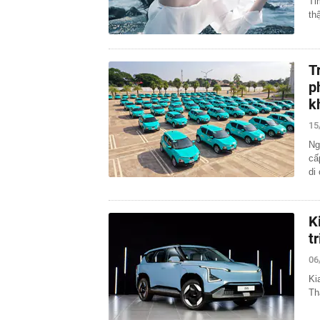
Ti
th
T
p
k
15
Ng
cấ
di
K
t
06
Ki
Th