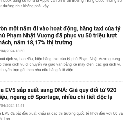
m Cook đang cố tỏ ra là Apple vẫn ổn ở thị trường Trung Quốc nhưng sự
ật dường như không phải vậy.
ròn một năm đi vào hoạt động, hãng taxi của tỷ
hú Phạm Nhật Vượng đã phục vụ 50 triệu lượt
hách, nắm 18,17% thị trường
/04/2024 13:50
oài dịch vụ ban đầu, hiện hãng taxi của tỷ phú Phạm Nhật Vượng cung
p thêm dịch vụ di chuyển và giao vận bằng xe máy điện; các gói dịch vụ
 chuyển trọn gói theo nhu cầu bằng ô tô điện.
ia EV5 sắp xuất sang ĐNÁ: Giá quy đổi từ 920
riệu, ngang cỡ Sportage, nhiều chi tiết độc lạ
/04/2024 14:41
a EV5 đã bắt đầu xuất khẩu ra các thị trường quốc tế khởi đầu với Úc và
ái Lan.