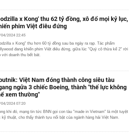
Godzilla x Kong' thu 62 tỷ đồng, xô đổ mọi kỷ lục,
hiến phim Việt điêu đứng
/04/2024 22:45
odzilla x Kong" thu hơn 60 tỷ đồng sau ba ngày ra rạp. Tác phẩm
llywood đang khiến phim Việt điêu đứng, giữa lúc "Quý cô thừa kế 2" rời
p với doanh thu bết bát.
putnik: Việt Nam đóng thành công siêu tàu
gang ngửa 3 chiếc Boeing, thành "thế lực không
hể xem thường"
/04/2024 07:20
ong khi đó, mạng tin tức BNN gọi con tàu "made in Vietnam" là một tuyệt
c kỹ thuật, cho thấy thành tựu nổi bật của ngành hàng hải Việt Nam.