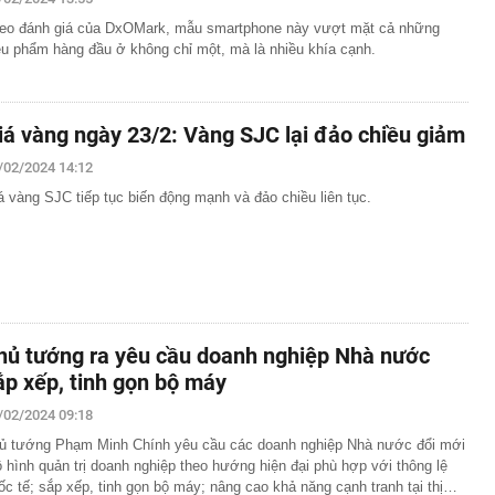
eo đánh giá của DxOMark, mẫu smartphone này vượt mặt cả những
êu phẩm hàng đầu ở không chỉ một, mà là nhiều khía cạnh.
iá vàng ngày 23/2: Vàng SJC lại đảo chiều giảm
/02/2024 14:12
á vàng SJC tiếp tục biến động mạnh và đảo chiều liên tục.
hủ tướng ra yêu cầu doanh nghiệp Nhà nước
ắp xếp, tinh gọn bộ máy
/02/2024 09:18
ủ tướng Phạm Minh Chính yêu cầu các doanh nghiệp Nhà nước đổi mới
 hình quản trị doanh nghiệp theo hướng hiện đại phù hợp với thông lệ
ốc tế; sắp xếp, tinh gọn bộ máy; nâng cao khả năng cạnh tranh tại thị…