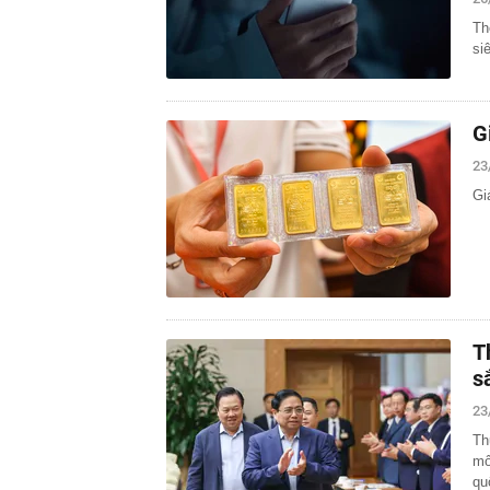
Th
si
G
23
Gi
T
s
23
Th
mô
qu