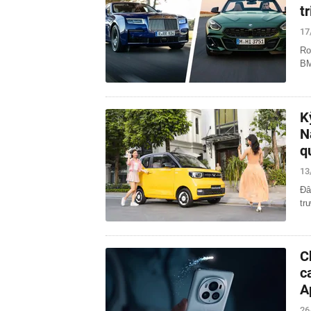
t
17
Ro
BM
K
N
q
13
Đâ
tr
C
c
A
26