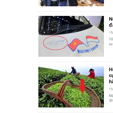
N
đ
15
Tổ
xe
H
c
h
13
Mặ
30