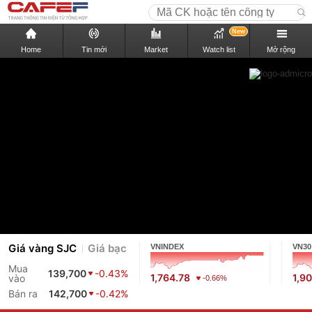
New
Home
Tin mới
Market
Watch list
Mở rộng
Giá vàng SJC
Giá bạc
VNINDEX
VN30
Mua
139,700
-0.43%
1,764.78
1,9
vào
-0.66%
Bán ra
142,700
-0.42%