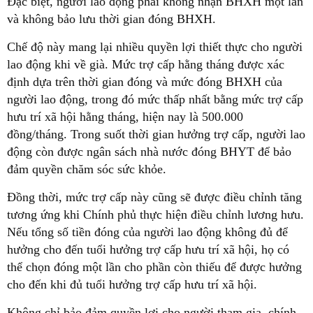
Đặc biệt, người lao động phải không nhận BHXH một lần
và không bảo lưu thời gian đóng BHXH.
Chế độ này mang lại nhiều quyền lợi thiết thực cho người
lao động khi về già. Mức trợ cấp hằng tháng được xác
định dựa trên thời gian đóng và mức đóng BHXH của
người lao động, trong đó mức thấp nhất bằng mức trợ cấp
hưu trí xã hội hằng tháng, hiện nay là 500.000
đồng/tháng. Trong suốt thời gian hưởng trợ cấp, người lao
động còn được ngân sách nhà nước đóng BHYT để bảo
đảm quyền chăm sóc sức khỏe.
Đồng thời, mức trợ cấp này cũng sẽ được điều chỉnh tăng
tương ứng khi Chính phủ thực hiện điều chỉnh lương hưu.
Nếu tổng số tiền đóng của người lao động không đủ để
hưởng cho đến tuổi hưởng trợ cấp hưu trí xã hội, họ có
thể chọn đóng một lần cho phần còn thiếu để được hưởng
cho đến khi đủ tuổi hưởng trợ cấp hưu trí xã hội.
Không chỉ bảo đảm quyền lợi cho người tham gia, chính