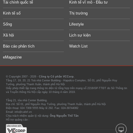
Tài chính quốc tế
Kinh tế vĩ mô - Đầu tư
Kinh tế số
Thị trường
Sống
Lifestyle
Xã hội
Lịch sự kiện
Báo cáo phân tích
Watch List
eMagazine
© Copyright 2007 - 2026 -
Công ty Cổ phần VCCorp.
Tầng 17, 19, 20, 21 Toà nhà Center Building - Hapulico Complex, Số 01, phố Nguyễn Huy
Tưởng, phường Thanh Xuân, thành phố Hà Nội
Giấy phép thiết lập trang thông tin điện tử tổng hợp trên mạng số 2216/GP-TTĐT do Sở Thông tin
và Truyền thông Hà Nội cấp ngày 10 tháng 4 năm 2019.
Tầng 21, tòa nhà Center Building.
Địa chỉ: Số 01, phố Nguyễn Huy Tưởng, phường Thanh Xuân, thành phố Hà Nội
Điện thoại: 024 7309 5555 Máy lẻ 292. Fax: 024-39744082
Email: info@cafef.vn
Chịu trách nhiệm quản lý nội dung:
Ông Nguyễn Thế Tân
Hỗ trợ quảng cáo :