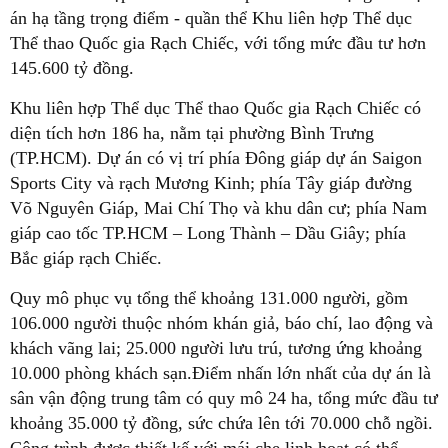
án hạ tầng trọng điểm - quần thể Khu liên hợp Thể dục
Thể thao Quốc gia Rạch Chiếc, với tổng mức đầu tư hơn
145.600 tỷ đồng.
Khu liên hợp Thể dục Thể thao Quốc gia Rạch Chiếc có
diện tích hơn 186 ha, nằm tại phường Bình Trưng
(TP.HCM). Dự án có vị trí phía Đông giáp dự án Saigon
Sports City và rạch Mương Kinh; phía Tây giáp đường
Võ Nguyên Giáp, Mai Chí Thọ và khu dân cư; phía Nam
giáp cao tốc TP.HCM – Long Thành – Dầu Giây; phía
Bắc giáp rạch Chiếc.
Quy mô phục vụ tổng thể khoảng 131.000 người, gồm
106.000 người thuộc nhóm khán giả, báo chí, lao động và
khách vãng lai; 25.000 người lưu trú, tương ứng khoảng
10.000 phòng khách sạn.Điểm nhấn lớn nhất của dự án là
sân vận động trung tâm có quy mô 24 ha, tổng mức đầu tư
khoảng 35.000 tỷ đồng, sức chứa lên tới 70.000 chỗ ngồi.
Công trình được thiết kế với mái che linh hoạt có thể