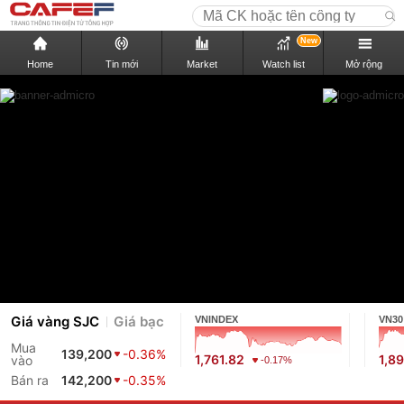
New
Home
Tin mới
Market
Watch list
Mở rộng
Giá vàng SJC
Giá bạc
VNINDEX
VN30
Mua
139,200
-0.36%
1,761.82
1,8
vào
-0.17%
Bán ra
142,200
-0.35%