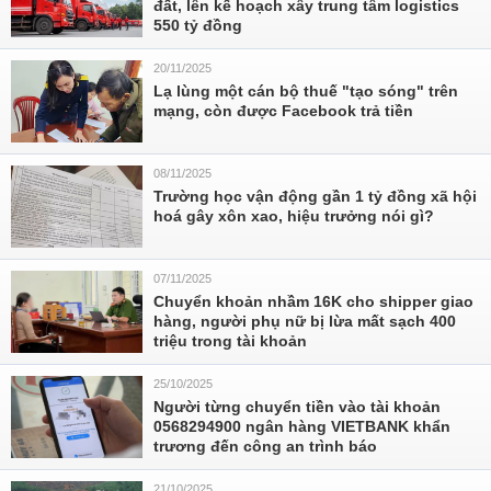
đất, lên kế hoạch xây trung tâm logistics
550 tỷ đồng
20/11/2025
Lạ lùng một cán bộ thuế "tạo sóng" trên
mạng, còn được Facebook trả tiền
08/11/2025
Trường học vận động gần 1 tỷ đồng xã hội
hoá gây xôn xao, hiệu trưởng nói gì?
07/11/2025
Chuyển khoản nhầm 16K cho shipper giao
hàng, người phụ nữ bị lừa mất sạch 400
triệu trong tài khoản
25/10/2025
Người từng chuyển tiền vào tài khoản
0568294900 ngân hàng VIETBANK khẩn
trương đến công an trình báo
21/10/2025