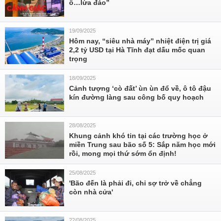
ô…lừa đảo”
19/09/2025
Hôm nay, “siêu nhà máy” nhiệt điện trị giá
2,2 tỷ USD tại Hà Tĩnh đạt dấu mốc quan
trọng
18/09/2025
Cảnh tượng ‘cò đất’ ùn ùn đổ về, ô tô đậu
kín đường làng sau công bố quy hoạch
28/08/2025
Khung cảnh khó tin tại các trường học ở
miền Trung sau bão số 5: Sắp năm học mới
rồi, mong mọi thứ sớm ổn định!
25/08/2025
'Bão đến là phải đi, chỉ sợ trở về chẳng
còn nhà cửa'
22/08/2025