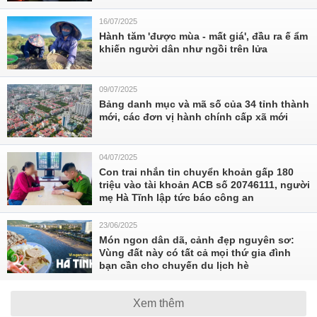
16/07/2025
Hành tăm 'được mùa - mất giá', đầu ra ế ẩm
khiến người dân như ngồi trên lửa
09/07/2025
Bảng danh mục và mã số của 34 tỉnh thành
mới, các đơn vị hành chính cấp xã mới
04/07/2025
Con trai nhắn tin chuyển khoản gấp 180
triệu vào tài khoản ACB số 20746111, người
mẹ Hà Tĩnh lập tức báo công an
23/06/2025
Món ngon dân dã, cảnh đẹp nguyên sơ:
Vùng đất này có tất cả mọi thứ gia đình
bạn cần cho chuyến du lịch hè
Xem thêm