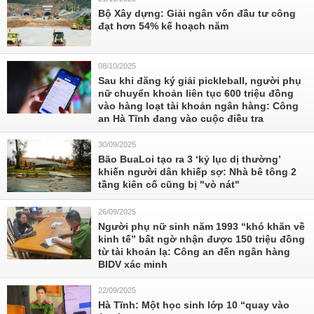
Bộ Xây dựng: Giải ngân vốn đầu tư công
đạt hơn 54% kế hoạch năm
08/10/2025
Sau khi đăng ký giải pickleball, người phụ
nữ chuyển khoản liên tục 600 triệu đồng
vào hàng loạt tài khoản ngân hàng: Công
an Hà Tĩnh đang vào cuộc điều tra
30/09/2025
Bão BuaLoi tạo ra 3 ‘kỷ lục dị thường’
khiến người dân khiếp sợ: Nhà bê tông 2
tầng kiên cố cũng bị "vò nát"
26/09/2025
Người phụ nữ sinh năm 1993 “khó khăn về
kinh tế” bất ngờ nhận được 150 triệu đồng
từ tài khoản lạ: Công an đến ngân hàng
BIDV xác minh
22/09/2025
Hà Tĩnh: Một học sinh lớp 10 “quay vào