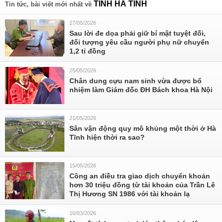
TỈNH HÀ TĨNH
Tin tức, bài viết mới nhất về
27/05/2026
Sau lời đe dọa phải giữ bí mật tuyệt đối,
đối tượng yêu cầu người phụ nữ chuyển
1,2 tỉ đồng
25/05/2026
Chân dung cựu nam sinh vừa được bổ
nhiệm làm Giám đốc ĐH Bách khoa Hà Nội
21/05/2026
Sân vận động quy mô khủng một thời ở Hà
Tĩnh hiện thời ra sao?
15/05/2026
Công an điều tra giao dịch chuyển khoản
hơn 30 triệu đồng từ tài khoản của Trần Lê
Thị Hương SN 1986 với tài khoản lạ
16/03/2026