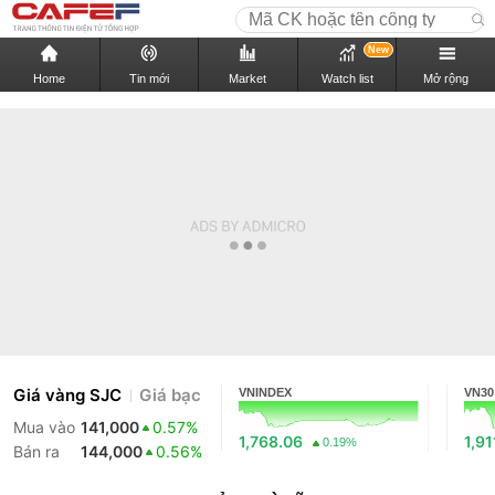
New
Home
Tin mới
Market
Watch list
Mở rộng
Giá vàng SJC
Giá bạc
VNINDEX
VN30
Mua vào
141,000
0.57%
1,768.06
1,91
0.19%
Bán ra
144,000
0.56%