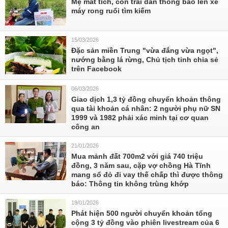
Mẹ mất tích, con trai dán thông báo lên xe
máy rong ruổi tìm kiếm
15/03/2026
Đặc sản miền Trung "vừa đắng vừa ngọt",
nướng bằng lá rừng, Chủ tịch tỉnh chia sẻ
trên Facebook
06/03/2026
Giao dịch 1,3 tỷ đồng chuyển khoản thông
qua tài khoản cá nhân: 2 người phụ nữ SN
1999 và 1982 phải xác minh tại cơ quan
công an
21/01/2026
Mua mảnh đất 700m2 với giá 740 triệu
đồng, 3 năm sau, cặp vợ chồng Hà Tĩnh
mang sổ đỏ đi vay thế chấp thì được thông
báo: Thông tin không trùng khớp
19/01/2026
Phát hiện 500 người chuyển khoản tổng
cộng 3 tỷ đồng vào phiên livestream của 6