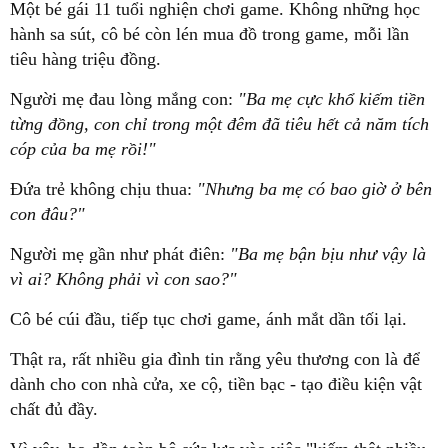
Một bé gái 11 tuổi nghiện chơi game. Không những học
hành sa sút, cô bé còn lén mua đồ trong game, mỗi lần
tiêu hàng triệu đồng.
Người mẹ đau lòng mắng con:
"Ba mẹ cực khổ kiếm tiền
từng đồng, con chỉ trong một đêm đã tiêu hết cả năm tích
cóp của ba mẹ rồi!"
Đứa trẻ không chịu thua:
"Nhưng ba mẹ có bao giờ ở bên
con đâu?"
Người mẹ gần như phát điên:
"Ba mẹ bận bịu như vậy là
vì ai? Không phải vì con sao?"
Cô bé cúi đầu, tiếp tục chơi game, ánh mắt dần tối lại.
Thật ra, rất nhiều gia đình tin rằng yêu thương con là để
dành cho con nhà cửa, xe cộ, tiền bạc - tạo điều kiện vật
chất đủ đầy.