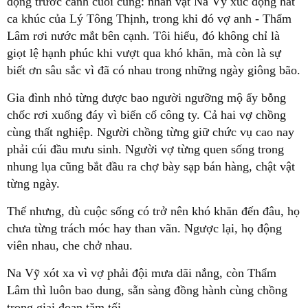
động trước cảnh cuối cùng: nhân vật Na Vỹ xúc động hát
ca khúc của Lý Tông Thịnh, trong khi đó vợ anh - Thẩm
Lâm rơi nước mắt bên cạnh. Tôi hiểu, đó không chỉ là
giọt lệ hạnh phúc khi vượt qua khó khăn, mà còn là sự
biết ơn sâu sắc vì đã có nhau trong những ngày giông bão.
Gia đình nhỏ từng được bao người ngưỡng mộ ấy bỗng
chốc rơi xuống đáy vì biến cố công ty. Cả hai vợ chồng
cùng thất nghiệp. Người chồng từng giữ chức vụ cao nay
phải cúi đầu mưu sinh. Người vợ từng quen sống trong
nhung lụa cũng bắt đầu ra chợ bày sạp bán hàng, chật vật
từng ngày.
Thế nhưng, dù cuộc sống có trở nên khó khăn đến đâu, họ
chưa từng trách móc hay than vãn. Ngược lại, họ động
viên nhau, che chở nhau.
Na Vỹ xót xa vì vợ phải đội mưa dãi nắng, còn Thẩm
Lâm thì luôn bao dung, sẵn sàng đồng hành cùng chồng
trong giai đoạn tăm tối.