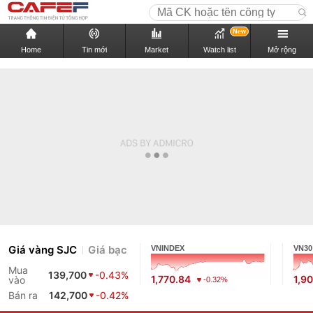
New
Home
Tin mới
Market
Watch list
Mở rộng
Giá vàng SJC
Giá bạc
VNINDEX
VN30
Mua
139,700
-0.43%
1,770.84
1,90
vào
-0.32%
Bán ra
142,700
-0.42%