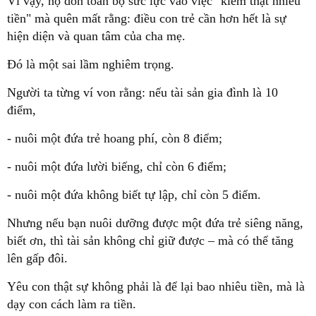
Vì vậy, họ dồn toàn bộ sức lực vào việc "kiếm thật nhiều
tiền" mà quên mất rằng: điều con trẻ cần hơn hết là sự
hiện diện và quan tâm của cha mẹ.
Đó là một sai lầm nghiêm trọng.
Người ta từng ví von rằng: nếu tài sản gia đình là 10
điểm,
- nuôi một đứa trẻ hoang phí, còn 8 điểm;
- nuôi một đứa lười biếng, chỉ còn 6 điểm;
- nuôi một đứa không biết tự lập, chỉ còn 5 điểm.
Nhưng nếu bạn nuôi dưỡng được một đứa trẻ siêng năng,
biết ơn, thì tài sản không chỉ giữ được – mà có thể tăng
lên gấp đôi.
Yêu con thật sự không phải là để lại bao nhiêu tiền, mà là
dạy con cách làm ra tiền.