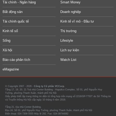
Tài chính - Ngân hàng
Smart Money
Bất động sản
Doanh nghiệp
Tài chính quốc tế
Kinh tế vĩ mô - Đầu tư
Kinh tế số
Thị trường
Sống
Lifestyle
Xã hội
Lịch sự kiện
Báo cáo phân tích
Watch List
eMagazine
© Copyright 2007 - 2026 -
Công ty Cổ phần VCCorp.
Tầng 17, 19, 20, 21 Toà nhà Center Building - Hapulico Complex, Số 01, phố Nguyễn Huy
Tưởng, phường Thanh Xuân, thành phố Hà Nội
Giấy phép thiết lập trang thông tin điện tử tổng hợp trên mạng số 2216/GP-TTĐT do Sở Thông tin
và Truyền thông Hà Nội cấp ngày 10 tháng 4 năm 2019.
Tầng 21, tòa nhà Center Building.
Địa chỉ: Số 01, phố Nguyễn Huy Tưởng, phường Thanh Xuân, thành phố Hà Nội
Điện thoại: 024 7309 5555 Máy lẻ 292. Fax: 024-39744082