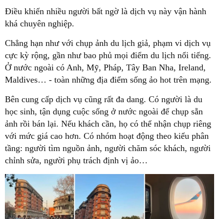
Điều khiến nhiều người bất ngờ là dịch vụ này vận hành
khá chuyên nghiệp.
Chẳng hạn như với chụp ảnh du lịch giả, phạm vi dịch vụ
cực kỳ rộng, gần như bao phủ mọi điểm du lịch nổi tiếng.
Ở nước ngoài có Anh, Mỹ, Pháp, Tây Ban Nha, Ireland,
Maldives… - toàn những địa điểm sống ảo hot trên mạng.
Bên cung cấp dịch vụ cũng rất đa dang. Có người là du
học sinh, tận dụng cuộc sống ở nước ngoài để chụp sẵn
ảnh rồi bán lại. Nếu khách cần, họ có thể nhận chụp riêng
với mức giá cao hơn. Có nhóm hoạt động theo kiểu phân
tầng: người tìm nguồn ảnh, người chăm sóc khách, người
chỉnh sửa, người phụ trách định vị ảo…