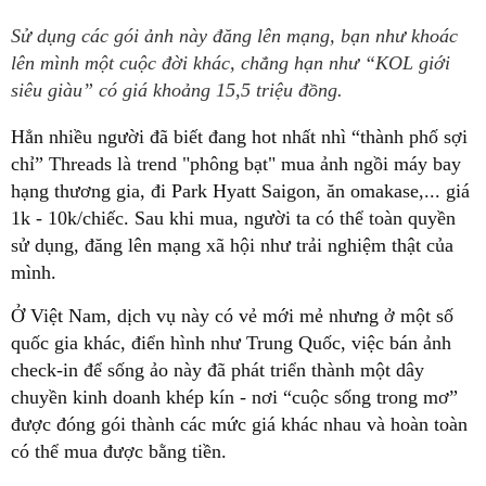
Sử dụng các gói ảnh này đăng lên mạng, bạn như khoác
lên mình một cuộc đời khác, chẳng hạn như “KOL giới
siêu giàu” có giá khoảng 15,5 triệu đồng.
Hẳn nhiều người đã biết đang hot nhất nhì “thành phố sợi
chỉ” Threads là trend "phông bạt" mua ảnh ngồi máy bay
hạng thương gia, đi Park Hyatt Saigon, ăn omakase,... giá
1k - 10k/chiếc. Sau khi mua, người ta có thể toàn quyền
sử dụng, đăng lên mạng xã hội như trải nghiệm thật của
mình.
Ở Việt Nam, dịch vụ này có vẻ mới mẻ nhưng ở một số
quốc gia khác, điển hình như Trung Quốc, việc bán ảnh
check-in để sống ảo này đã phát triển thành một dây
chuyền kinh doanh khép kín - nơi “cuộc sống trong mơ”
được đóng gói thành các mức giá khác nhau và hoàn toàn
có thể mua được bằng tiền.