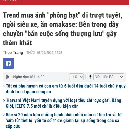
LIFESTYLE
Trend mua ảnh "phông bạt" đi trượt tuyết,
ngồi siêu xe, ăn omakase: Bên trong dây
chuyền "bán cuộc sống thượng lưu" gây
thèm khát
THỨ 2 , 08/06/2026, 22:38
Theo Trang
-
Nghe đọc bài
4:39
Tất cả phụ huynh có con em từ 6 tuổi đến dưới 14 tuổi chú ý quy
định từ cơ quan công an
'Harvard Việt Nam' tuyển dụng với loạt tiêu chí ‘cực gắt’: Bằng
Giỏi, IELTS 7.5 mới chỉ là điều kiện cần
Bác sĩ 20 năm kéo những bệnh nhân nhồi máu cơ tim trở về từ
‘cửa tử’ tiết lộ ‘yếu tố số 1’ để giành lại sự sống trong các ca
cấp cứu