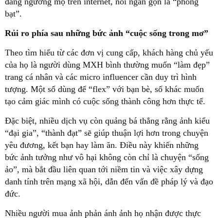
đáng ngưỡng mộ trên internet, nói ngắn gọn là “phông
bạt”.
Rủi ro phía sau những bức ảnh “cuộc sống trong mơ”
Theo tìm hiểu từ các đơn vị cung cấp, khách hàng chủ yếu
của họ là người dùng MXH bình thường muốn “làm đẹp”
trang cá nhân và các micro influencer cần duy trì hình
tượng. Một số dùng để “flex” với bạn bè, số khác muốn
tạo cảm giác mình có cuộc sống thành công hơn thực tế.
Đặc biệt, nhiều dịch vụ còn quảng bá thẳng rằng ảnh kiểu
“đại gia”, “thành đạt” sẽ giúp thuận lợi hơn trong chuyện
yêu đương, kết bạn hay làm ăn. Điều này khiến những
bức ảnh tưởng như vô hại không còn chỉ là chuyện “sống
ảo”, mà bắt đầu liên quan tới niềm tin và việc xây dựng
danh tính trên mạng xã hội, dẫn đến vấn đề pháp lý và đạo
đức.
Nhiều người mua ảnh phản ánh ảnh họ nhận được thực