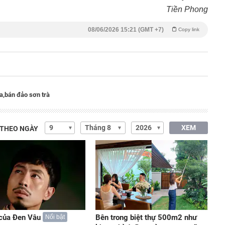
Tiền Phong
08/06/2026 15:21 (GMT +7)
Copy link
a,
bán đảo sơn trà
XEM
 THEO NGÀY
của Đen Vâu
Bên trong biệt thự 500m2 như
Nổi bật