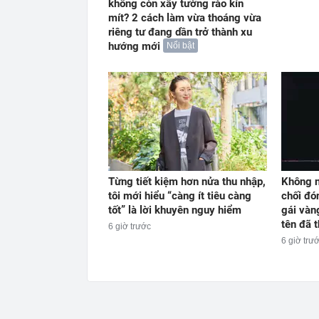
không còn xây tường rào kín
mít? 2 cách làm vừa thoáng vừa
riêng tư đang dần trở thành xu
hướng mới
Nổi bật
Từng tiết kiệm hơn nửa thu nhập,
Không n
tôi mới hiểu “càng ít tiêu càng
chối đó
tốt” là lời khuyên nguy hiểm
gái vàn
tên đã 
6 giờ trước
6 giờ trư