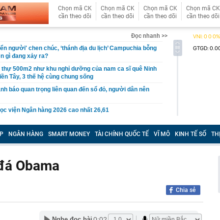
Chọn mã CK
Chọn mã CK
Chọn mã CK
Chọn mã CK
cần theo dõi
cần theo dõi
cần theo dõi
cần theo dõi
Đọc nhanh >>
iển người' chen chúc, ‘thánh địa du lịch’ Campuchia bỗng
ện gì đang xảy ra?
t thự 500m2 như khu nghỉ dưỡng của nam ca sĩ quê Ninh
iền Tây, 3 thế hệ cùng chung sống
nh báo quan trọng liên quan đến sổ đỏ, người dân nên
ọc viện Ngân hàng 2026 cao nhất 26,61
gủ nửa tiếng, hãy kiên trì cùng con làm 3 việc này, 10
ác biệt giữa con và bạn bè đồng trang lứa sẽ thấy rõ
P
NGÂN HÀNG
SMART MONEY
TÀI CHÍNH QUỐC TẾ
VĨ MÔ
KINH TẾ SỐ
TH
làm hạ tầng sạc xe điện trên cao tốc Bắc - Nam?
sờ gáy': Bảo Tín Mạnh Hải, Mi Hồng làm ăn ra sao?
i đá Obama
ạc 7 lần: Samsung và Google chính thức lộ diện kính AI
phẩm của Meta
Chia sẻ
tạm giam nguyên Trưởng Ban quản lý chung cư Ngô Anh
en Vâu
0:02
Nghe đọc bài