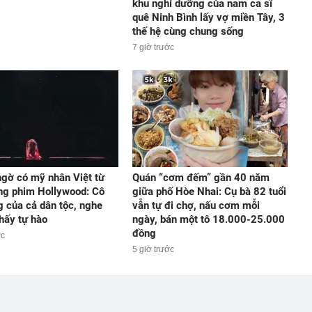
khu nghỉ dưỡng của nam ca sĩ
quê Ninh Bình lấy vợ miền Tây, 3
thế hệ cùng chung sống
7 giờ trước
gờ có mỹ nhân Việt từ
Quán “cơm đếm” gần 40 năm
ng phim Hollywood: Cô
giữa phố Hòe Nhai: Cụ bà 82 tuổi
g của cả dân tộc, nghe
vẫn tự đi chợ, nấu cơm mỗi
thấy tự hào
ngày, bán một tô 18.000-25.000
đồng
ớc
5 giờ trước