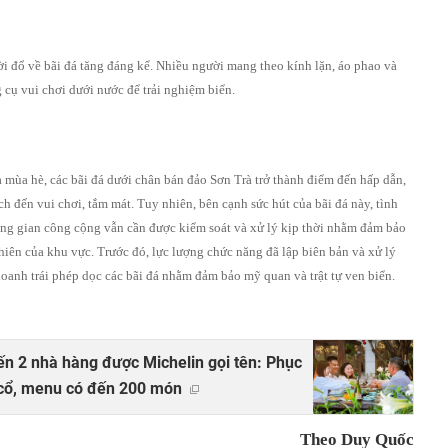
i đổ về bãi đá tăng đáng kể. Nhiều người mang theo kính lặn, áo phao và
 cụ vui chơi dưới nước để trải nghiệm biển.
mùa hè, các bãi đá dưới chân bán đảo Sơn Trà trở thành điểm đến hấp dẫn,
h đến vui chơi, tắm mát. Tuy nhiên, bên cạnh sức hút của bãi đá này, tình
ông gian công cộng vẫn cần được kiểm soát và xử lý kịp thời nhằm đảm bảo
nhiên của khu vực. Trước đó, lực lượng chức năng đã lập biên bản và xử lý
oanh trái phép dọc các bãi đá nhằm đảm bảo mỹ quan và trật tự ven biển.
ến 2 nhà hàng được Michelin gọi tên: Phục
 cổ, menu có đến 200 món
Theo Duy Quốc