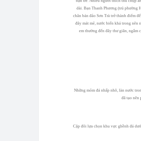
bạn trẻ. Nhiều người thích thú chụp 
dài. Bạn Thanh Phương (trú phường H
chân bán đảo Sơn Trà trở thành điểm đ
đây mát mẻ, nước biển khá trong nên rấ
em thường đến đây thư giãn, ngắm c
Những mỏm đá nhấp nhô, làn nước tron
đã tạo nên 
Cặp đôi lựa chọn khu vực ghềnh đá dướ