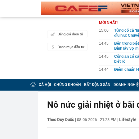
MỚI NHẤT!
15:00
Từng có cả 'b
Bảng giá điện tử
đìu hiu: Chuy
14:45
Bên trong biệ
Danh mục đầu tư
Bình lấy vợ m
14:45
Công an có cả
biết rõ
14:44
Điểm chuẩn H
14:41
Trước khi đi n
năm sau sự kh
XÃ HỘI
CHỨNG KHOÁN
BẤT ĐỘNG SẢN
DOANH NGHIỆ
14:40
Vì sao ì ạch 
14:39
Nhà vàng bị '
Nô nức giải nhiệt ở bã
14:30
Pin 9 tiếng, s
đối đầu sản 
Lifestyle
Theo Duy Quốc
|
08-06-2026 - 21:23 PM
|
14:29
Ra lệnh bắt 
Tuấn SN 1977
14:22
Cú sốc của Đ