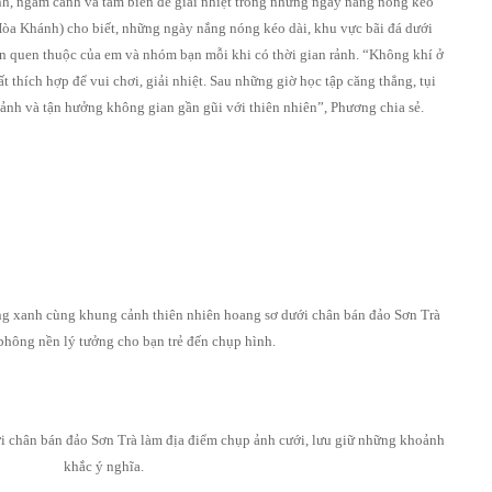
ảnh, ngắm cảnh và tắm biển để giải nhiệt trong những ngày nắng nóng kéo
òa Khánh) cho biết, những ngày nắng nóng kéo dài, khu vực bãi đá dưới
ến quen thuộc của em và nhóm bạn mỗi khi có thời gian rảnh. “Không khí ở
t thích hợp để vui chơi, giải nhiệt. Sau những giờ học tập căng thẳng, tụi
ảnh và tận hưởng không gian gần gũi với thiên nhiên”, Phương chia sẻ.
g xanh cùng khung cảnh thiên nhiên hoang sơ dưới chân bán đảo Sơn Trà
phông nền lý tưởng cho bạn trẻ đến chụp hình.
i chân bán đảo Sơn Trà làm địa điểm chụp ảnh cưới, lưu giữ những khoảnh
khắc ý nghĩa.