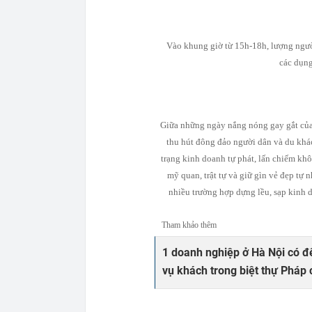
Vào khung giờ từ 15h-18h, lượng ngườ
các dụng
Giữa những ngày nắng nóng gay gắt của 
thu hút đông đảo người dân và du khác
trạng kinh doanh tự phát, lấn chiếm kh
mỹ quan, trật tự và giữ gìn vẻ đẹp tự 
nhiều trường hợp dựng lều, sạp kinh d
Tham khảo thêm
1 doanh nghiệp ở Hà Nội có đ
vụ khách trong biệt thự Pháp