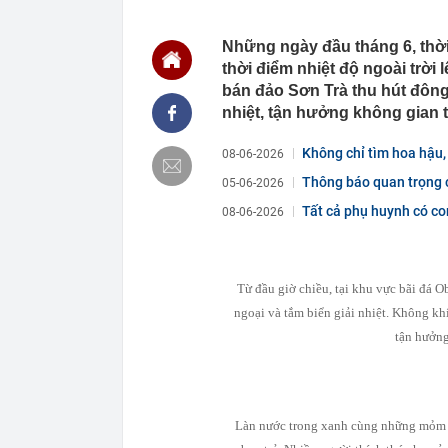
14:20
Honda chính t
đe dọa Honda
Những ngày đầu tháng 6, thời t
14:15
Trường đại họ
thời điểm nhiệt độ ngoài trời
2026
bán đảo Sơn Trà thu hút đông 
14:09
Diện mạo đườn
công
nhiệt, tận hưởng không gian t
14:00
Từng tiết kiệm
Không chỉ tìm hoa hậu,
lời khuyên ng
08-06-2026
13:54
Một cổ đông l
Thông báo quan trọng c
05-06-2026
13:50
Cụ bà 111 tuổi
Tất cả phụ huynh có con
08-06-2026
thập kỷ
13:47
Nhu cầu tìm ki
13:43
Giá gạo châu 
Từ đầu giờ chiều, tại khu vực bãi đá O
13:40
Không ngờ có 
ngoại và tắm biển giải nhiệt. Không kh
của cả dân tộ
tận hưởng
13:36
ĐBQH: Mở rộn
'bia kèm lạc'
Làn nước trong xanh cùng những mỏm đ