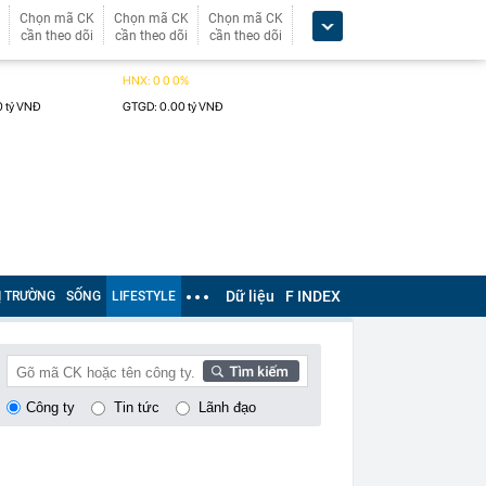
Chọn mã CK
Chọn mã CK
Chọn mã CK
cần theo dõi
cần theo dõi
cần theo dõi
Dữ liệu
F INDEX
Ị TRƯỜNG
SỐNG
LIFESTYLE
Công ty
Tin tức
Lãnh đạo