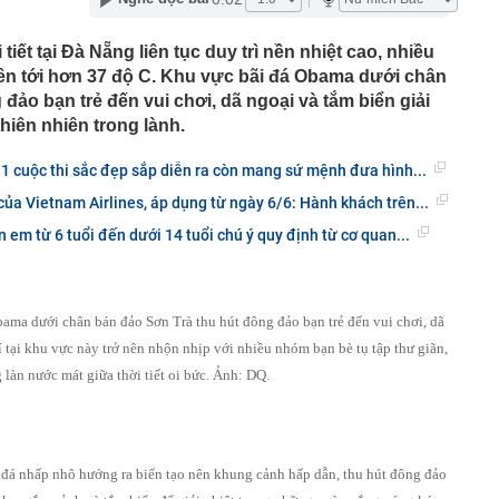
hức ra mắt xe tay côn cổ điển 150 cc giá 30 triệu đồng
 Winner X và Yamaha Exciter
iết tại Đà Nẵng liên tục duy trì nền nhiệt cao, nhiều
c đầu tiên có ngành đạt điểm chuẩn tuyệt đối 30/30 năm
 lên tới hơn 37 độ C. Khu vực bãi đá Obama dưới chân
đảo bạn trẻ đến vui chơi, dã ngoại và tắm biển giải
g nối cao tốc TP.HCM - Long Thành sau gần 8 tháng thi
hiên nhiên trong lành.
 hơn nửa thu nhập, tôi mới hiểu “càng ít tiêu càng tốt” là
 1 cuộc thi sắc đẹp sắp diễn ra còn mang sứ mệnh đưa hình...
uy hiểm
ớn muốn tăng sở hữu tại Digiworld
ủa Vietnam Airlines, áp dụng từ ngày 6/6: Hành khách trên...
 vẫn ra đồng, tiết lộ những thói quen duy trì suốt nhiều
 em từ 6 tuổi đến dưới 14 tuổi chú ý quy định từ cơ quan...
ếm việc làm tăng vọt, lộ diện 'ngành hot'
Á duy trì ở mức cao
bama dưới chân bán đảo Sơn Trà thu hút đông đảo bạn trẻ đến vui chơi, dã
mỹ nhân Việt từ chối đóng phim Hollywood: Cô gái vàng
í tại khu vực này trở nên nhộn nhịp với nhiều nhóm bạn bè tụ tập thư giãn,
c, nghe tên đã thấy tự hào
 làn nước mát giữa thời tiết oi bức. Ảnh: DQ.
g hoạt động của ngân hàng cần phòng ngừa tình trạng
á nhấp nhô hướng ra biển tạo nên khung cảnh hấp dẫn, thu hút đông đảo