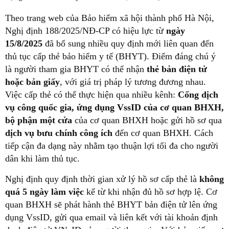
Theo trang web của Bảo hiểm xã hội thành phố Hà Nội,
Nghị định 188/2025/NĐ-CP có hiệu lực từ
ngày
15/8/2025
đã bổ sung nhiều quy định mới liên quan đến
thủ tục cấp thẻ bảo hiểm y tế (BHYT). Điểm đáng chú ý
là người tham gia BHYT có thể nhận
thẻ bản điện tử
hoặc bản giấy
, với giá trị pháp lý tương đương nhau.
Việc cấp thẻ có thể thực hiện qua nhiều kênh:
Cổng dịch
vụ công quốc gia, ứng dụng VssID của cơ quan BHXH,
bộ phận một cửa
của cơ quan BHXH hoặc gửi hồ sơ qua
dịch vụ bưu chính công ích
đến cơ quan BHXH. Cách
tiếp cận đa dạng này nhằm tạo thuận lợi tối đa cho người
dân khi làm thủ tục.
Nghị định quy định thời gian xử lý hồ sơ cấp thẻ là
không
quá 5 ngày làm việc
kể từ khi nhận đủ hồ sơ hợp lệ. Cơ
quan BHXH sẽ phát hành thẻ BHYT bản điện tử lên ứng
dụng VssID, gửi qua email và liên kết với tài khoản định