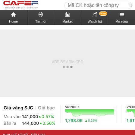
New
Home
Tin mới
Market
Watch list
Mở rộng
Giá vàng SJC
Giá bạc
VNINDEX
VN30
Mua vào
141,000
0.57%
1,768.06
1,91
0.19%
Bán ra
144,000
0.56%