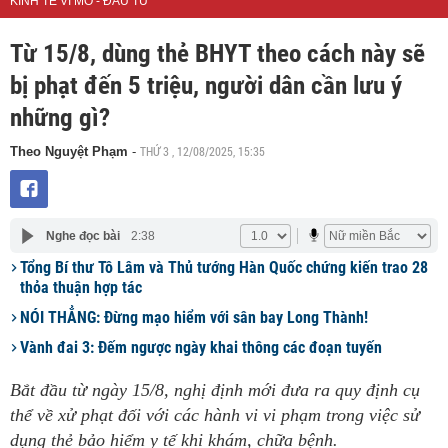
KINH TẾ VĨ MÔ - ĐẦU TƯ
Từ 15/8, dùng thẻ BHYT theo cách này sẽ
bị phạt đến 5 triệu, người dân cần lưu ý
những gì?
THỨ 3 , 12/08/2025, 15:35
Theo Nguyệt Phạm
-
Nghe đọc bài
2:38
Tổng Bí thư Tô Lâm và Thủ tướng Hàn Quốc chứng kiến trao 28
thỏa thuận hợp tác
NÓI THẲNG: Đừng mạo hiểm với sân bay Long Thành!
Vành đai 3: Đếm ngược ngày khai thông các đoạn tuyến
Bắt đầu từ ngày 15/8, nghị định mới đưa ra quy định cụ
thể về xử phạt đối với các hành vi vi phạm trong việc sử
dụng thẻ bảo hiểm y tế khi khám, chữa bệnh.