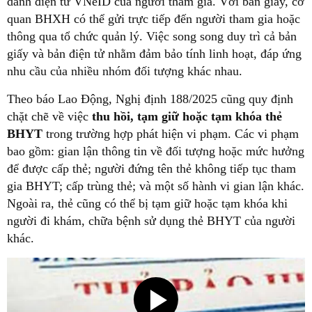
danh điện tử VNeID của người tham gia. Với bản giấy, cơ
quan BHXH có thể gửi trực tiếp đến người tham gia hoặc
thông qua tổ chức quản lý. Việc song song duy trì cả bản
giấy và bản điện tử nhằm đảm bảo tính linh hoạt, đáp ứng
nhu cầu của nhiều nhóm đối tượng khác nhau.
Theo báo Lao Động, Nghị định 188/2025 cũng quy định
chặt chẽ về việc
thu hồi, tạm giữ hoặc tạm khóa thẻ
BHYT
trong trường hợp phát hiện vi phạm. Các vi phạm
bao gồm: gian lận thông tin về đối tượng hoặc mức hưởng
để được cấp thẻ; người đứng tên thẻ không tiếp tục tham
gia BHYT; cấp trùng thẻ; và một số hành vi gian lận khác.
Ngoài ra, thẻ cũng có thể bị tạm giữ hoặc tạm khóa khi
người đi khám, chữa bệnh sử dụng thẻ BHYT của người
khác.