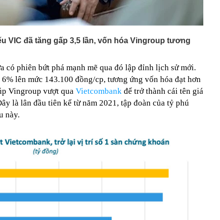
 chờ giá giảm sâu, chuyên gia nói thẳng: “Khó!”
ếu VIC đã tăng gấp 3,5 lần, vốn hóa Vingroup tương
 có phiên bứt phá mạnh mẽ qua đó lập đỉnh lịch sử mới.
ng 6% lên mức 143.100 đồng/cp, tương ứng vốn hóa đạt hơn
iúp Vingroup vượt qua
Vietcombank
để trở thành cái tên giá
Đây là lân đầu tiên kể từ năm 2021, tập đoàn của tỷ phú
u này.