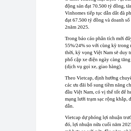
động sản đạt 70.500 tỷ đồng, tă
Vinhomes tiếp tục dẫn dắt đà ph
đạt 67.500 tỷ đồng và doanh số 
2năm 2025.
Trong báo cáo phân tích mới đây
55%/24% so với cùng kỳ trong n
thời, kỳ vọng Việt Nam sẽ duy tr
phổ cập xe điện ngày càng tăng
(dịch vụ gọi xe, giao hàng).
Theo Vietcap, định hướng chuy
các ưu đãi bổ sung tiềm năng ch
đầu Việt Nam, có vị thế tốt để 
mạng lưới trạm sạc rộng khắp, 
dẫn.
Vietcap dự phóng lợi nhuận trư
đó, lợi nhuận nửa cuối năm 202