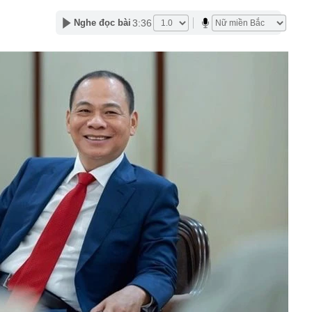
gười sau 60 tuổi không thể không có: Thiếu một khoản,
ễ rơi vào cảnh phụ thuộc con cái
3:36
Nghe đọc bài
 14% của VNPT, sau hơn 4 năm, lợi nhuận của Viettel
n cả VNPT và FPT Telecom cộng lại
ùng lẫn lộn tài khoản: Người bán online đối mặt rủi ro
i học top đầu về kinh tế, công nghiệp, nghệ thuật... đồng
 xây cơ sở mới tại xã cách trung tâm Hà Nội 20km, có
ố 5 đi qua
từ cho vay tiêu dùng theo phương thức thấu chi tài
ỷ USD cho mục tiêu Net Zero: Ngân hàng giữ vai trò kênh
ực
àng nhiều gia đình không còn phụ thuộc vào giàn phơi? 1
 phóng cả ban công đang trở thành xu hướng mới
ể 30 m², “chuồng cọp” san sát đến đại đô thị hàng trăm
ăn hộ chung cư đã thay đổi đến "chóng mặt"
àu omega-3 bậc nhất
ả ‘đến từ thiên đường’ của Việt Nam, anh nông dân Ấn Độ
lớn, chỉ bán hạt giống cũng kiếm bộn tiền
ơi "1 con gà gáy 3 nước cùng nghe" ở ngay miền Bắc:
ao 1800m, không phải lúc nào cũng tới được