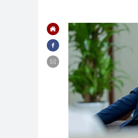
06:37
3 tài khoản n
tuổi già rất d
06:35
Từng chỉ bằng
Global lớn hơ
06:30
Gộp hoá đơn, d
thuế
06:28
Loạt trường đạ
loạt khảo sát
tuyến metro s
06:28
Hiệu quả cao 
khoản
06:24
Thu hút 700 t
dẫn vốn chủ l
06:20
Vì sao ngày c
thiết bị giải
06:13
Từ nhà tập th
ha: Mô hình c
06:02
9 loại quả gi
06:01
Trồng loại qu
bất ngờ trúng 
06:00
Việt Nam có n
Nằm trên độ c