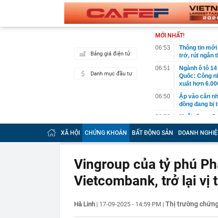
MỚI NHẤT!
06:53
Thông tin mới
Bảng giá điện tử
trở, rút ngắn 
06:51
Ngành ô tô 14
Danh mục đầu tư
Quốc: Công nh
xuất hơn 6.00
06:50
Ập vào căn nh
đồng đang bị 
06:50
Muỗi rất sợ 5
06:45
Phó Thủ tướng
XÃ HỘI
CHỨNG KHOÁN
BẤT ĐỘNG SẢN
DOANH NGHIỆ
vực ngân hàng
lý
06:41
Cả nghìn nhân
Vingroup của tỷ phú P
nghỉ việc tro
Vietcombank, trở lại vị
06:39
Việt Nam có 1
Á vừa được "O
Trường đầu tư
Thị trường chứn
Hà Linh
|
17-09-2025 - 14:59 PM
|
06:37
Lo ngại việc á