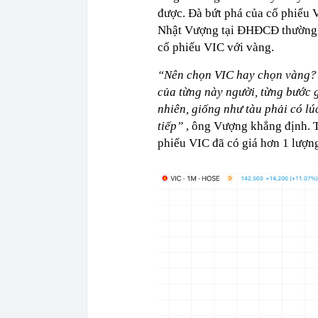
được. Đà bứt phá của cổ phiếu 
Nhật Vượng tại ĐHĐCĐ thường ni
cổ phiếu VIC với vàng.
“Nên chọn VIC hay chọn vàng? A
của từng này người, từng bước g
nhiên, giống như tàu phải có lúc
tiếp”
, ông Vượng khẳng định. T
phiếu VIC đã có giá hơn 1 lượn