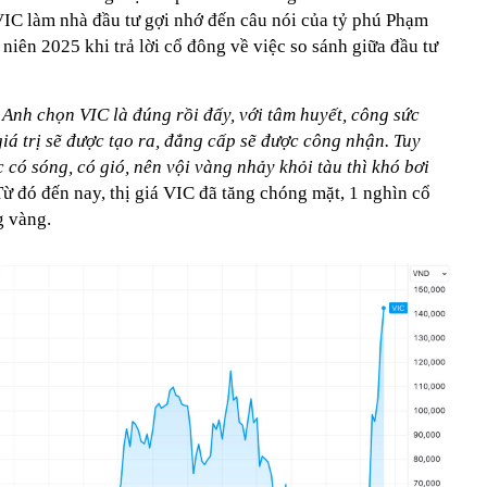
VIC làm nhà đầu tư gợi nhớ đến câu nói của tỷ phú Phạm
ên 2025 khi trả lời cổ đông về việc so sánh giữa đầu tư
nh chọn VIC là đúng rồi đấy, với tâm huyết, công sức
iá trị sẽ được tạo ra, đẳng cấp sẽ được công nhận. Tuy
 có sóng, có gió, nên vội vàng nhảy khỏi tàu thì khó bơi
ừ đó đến nay, thị giá VIC đã tăng chóng mặt, 1 nghìn cổ
g vàng.