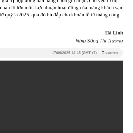
 giá trị hợp đồng bán hàng chưa ghi nhận, chủ yếu từ dự
ch bán lô lớn mới. Lợi nhuận hoạt động của mảng khách sạn
ực từ quý 2/2025, qua đó bù đắp cho khoản lỗ từ mảng công
Hà Linh
Nhịp Sống Thị Trường
17/09/2025 14:45 (GMT +7)
Copy link