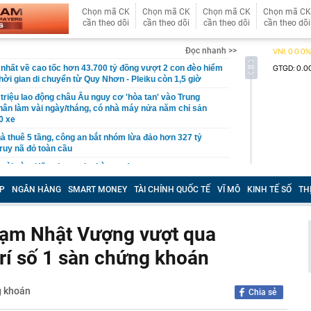
Chọn mã CK
Chọn mã CK
Chọn mã CK
Chọn mã CK
cần theo dõi
cần theo dõi
cần theo dõi
cần theo dõi
Đọc nhanh >>
 nhất về cao tốc hơn 43.700 tỷ đồng vượt 2 con đèo hiểm
thời gian di chuyển từ Quy Nhơn - Pleiku còn 1,5 giờ
 triệu lao động châu Âu nguy cơ 'hòa tan' vào Trung
ân làm vài ngày/tháng, có nhà máy nửa năm chỉ sản
0 xe
à thuê 5 tầng, công an bắt nhóm lừa đảo hơn 327 tỷ
truy nã đỏ toàn cầu
 mùi này: Hãy xịt quanh nhà ngay!
 Thường trực Phạm Gia Túc: Sửa đổi 3 luật trong lĩnh
P
NGÂN HÀNG
SMART MONEY
TÀI CHÍNH QUỐC TẾ
VĨ MÔ
KINH TẾ SỐ
TH
 nhằm hoàn thiện thể chế, khắc phục khoảng trống pháp
 viên tại Vietcombank, VietinBank, BIDV và Agribank
hạm Nhật Vượng vượt qua
ng nửa đầu năm 2026
 trí số 1 sàn chứng khoán
 vùng đất sở hữu Di sản Thế giới đầu tiên của Đông Nam
scar của ngành du lịch" đề cử, là nơi tỷ phú Xuân
 KDL tâm linh 12.000 ha
g khoán
Chia sẻ
p dụng tùy nghi "tỷ lệ an toàn khác" đối với ngân hàng