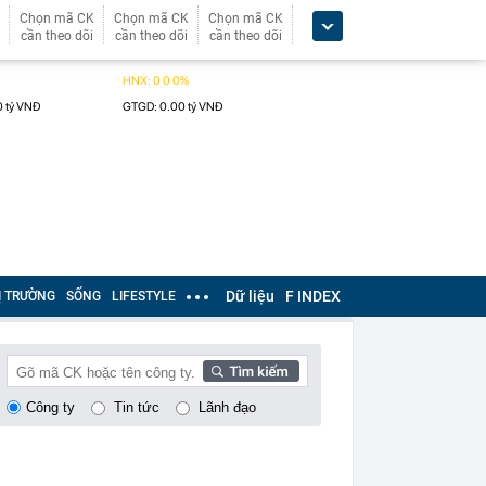
Chọn mã CK
Chọn mã CK
Chọn mã CK
cần theo dõi
cần theo dõi
cần theo dõi
Dữ liệu
F INDEX
Ị TRƯỜNG
SỐNG
LIFESTYLE
Công ty
Tin tức
Lãnh đạo