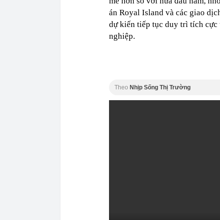
mẽ hơn so với nửa đầu năm, nhờ
án Royal Island và các giao dị
dự kiến tiếp tục duy trì tích c
nghiệp.
Theo
Nhịp Sống Thị Trường