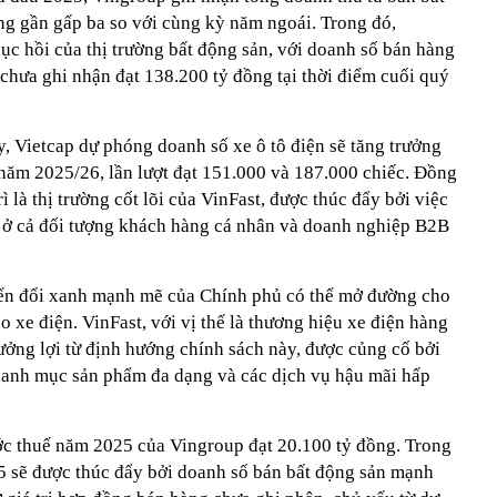
ng gần gấp ba so với cùng kỳ năm ngoái. Trong đó,
ục hồi của thị trường bất động sản, với doanh số bán hàng
chưa ghi nhận đạt 138.200 tỷ đồng tại thời điểm cuối quý
, Vietcap dự phóng doanh số xe ô tô điện sẽ tăng trưởng
ăm 2025/26, lần lượt đạt 151.000 và 187.000 chiếc. Đồng
ì là thị trường cốt lõi của VinFast, được thúc đẩy bởi việc
 ở cả đối tượng khách hàng cá nhân và doanh nghiệp B2B
ển đổi xanh mạnh mẽ của Chính phủ có thể mở đường cho
o xe điện. VinFast, với vị thế là thương hiệu xe điện hàng
hưởng lợi từ định hướng chính sách này, được củng cố bởi
danh mục sản phẩm đa dạng và các dịch vụ hậu mãi hấp
ớc thuế năm 2025 của Vingroup đạt 20.100 tỷ đồng. Trong
5 sẽ được thúc đẩy bởi doanh số bán bất động sản mạnh