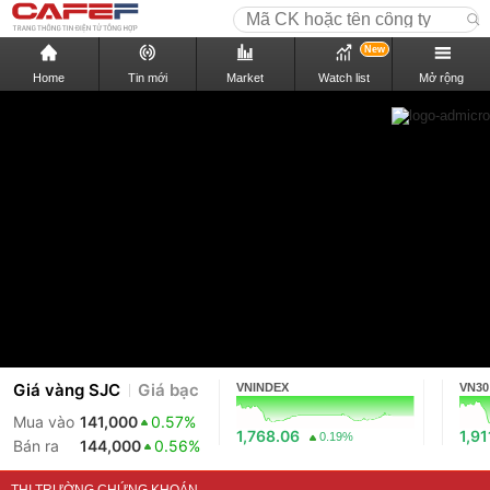
New
Home
Tin mới
Market
Watch list
Mở rộng
Giá vàng SJC
Giá bạc
VNINDEX
VN30
Mua vào
141,000
0.57%
1,768.06
1,91
0.19%
Bán ra
144,000
0.56%