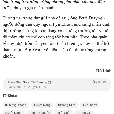
bản trong trí tưởng tượng phong phú nhất của nhà đầu
tư”
, chuyên gia nhấn mạnh.
Tương tự, trong thư gửi nhà đầu tư, ông Petri Deryng -
người đứng đầu quỹ ngoại Pyn Elite Fund cũng nhận định
thị trường chứng khoán đang có đà tăng trưởng tốt, và tốc
độ thậm chí có thể còn tăng tốc hơn nữa. Theo nhà quản
lý quỹ, dựa trên các yếu tố cơ bản hiện tại, đây có thể trở
thành một “Big Year” về hiệu suất của thị trường chứng
khoán.
Hà Linh
Copy link
Theo
Nhịp Sống Thị Trường
04/09/2025 14:45 (GMT +7)
Từ Khóa:
Chứng Khoán
Vượt Nắng
Thắng Mưa
Vn-Index
Khối Ngoại
Thanh Khoản
Lãi Suất
Định Giá