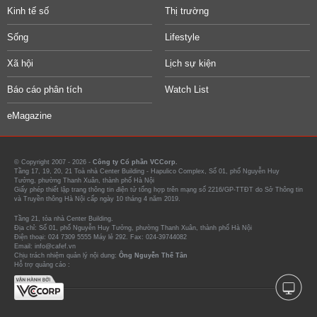
Kinh tế số
Thị trường
Sống
Lifestyle
Xã hội
Lịch sự kiện
Báo cáo phân tích
Watch List
eMagazine
© Copyright 2007 - 2026 -
Công ty Cổ phần VCCorp.
Tầng 17, 19, 20, 21 Toà nhà Center Building - Hapulico Complex, Số 01, phố Nguyễn Huy
Tưởng, phường Thanh Xuân, thành phố Hà Nội
Giấy phép thiết lập trang thông tin điện tử tổng hợp trên mạng số 2216/GP-TTĐT do Sở Thông tin
và Truyền thông Hà Nội cấp ngày 10 tháng 4 năm 2019.
Tầng 21, tòa nhà Center Building.
Địa chỉ: Số 01, phố Nguyễn Huy Tưởng, phường Thanh Xuân, thành phố Hà Nội
Điện thoại: 024 7309 5555 Máy lẻ 292. Fax: 024-39744082
Email: info@cafef.vn
Chịu trách nhiệm quản lý nội dung:
Ông Nguyễn Thế Tân
Hỗ trợ quảng cáo :