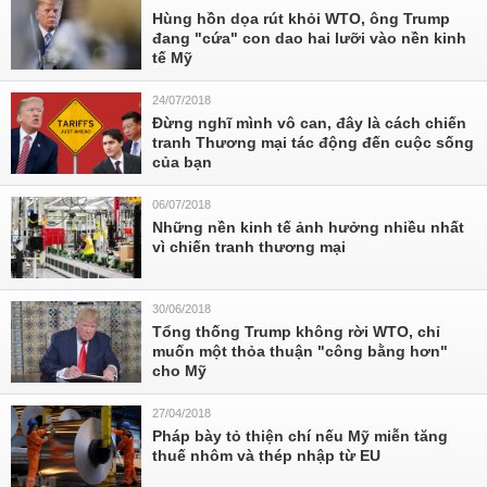
Hùng hồn dọa rút khỏi WTO, ông Trump
đang "cứa" con dao hai lưỡi vào nền kinh
tế Mỹ
24/07/2018
Đừng nghĩ mình vô can, đây là cách chiến
tranh Thương mại tác động đến cuộc sống
của bạn
06/07/2018
Những nền kinh tế ảnh hưởng nhiều nhất
vì chiến tranh thương mại
30/06/2018
Tổng thống Trump không rời WTO, chỉ
muốn một thỏa thuận "công bằng hơn"
cho Mỹ
27/04/2018
Pháp bày tỏ thiện chí nếu Mỹ miễn tăng
thuế nhôm và thép nhập từ EU