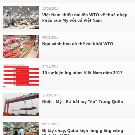
13/01/2018
Việt Nam khiếu nại lên WTO về thuế nhập
khẩu của Mỹ với cá Việt Nam
08/01/2018
Nga cảnh báo có thể rút khỏi WTO
27/12/2017
10 sự kiện logistics Việt Nam năm 2017
11/12/2017
Nhật - Mỹ - EU bắt tay "ép" Trung Quốc
02/08/2017
Bị tẩy chay, Qatar kiện láng giềng vùng