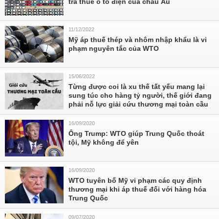
trả thuế ô tô điện của châu Âu
11/12/2022
Mỹ áp thuế thép và nhôm nhập khẩu là vi
phạm nguyên tắc của WTO
15/06/2022
Từng được coi là xu thế tất yếu mang lại
sung túc cho hàng tỷ người, thế giới đang
phải nỗ lực giải cứu thương mại toàn cầu
16/09/2020
Ông Trump: WTO giúp Trung Quốc thoát
tội, Mỹ không để yên
16/09/2020
WTO tuyên bố Mỹ vi phạm các quy định
thương mại khi áp thuế đối với hàng hóa
Trung Quốc
09/07/2020