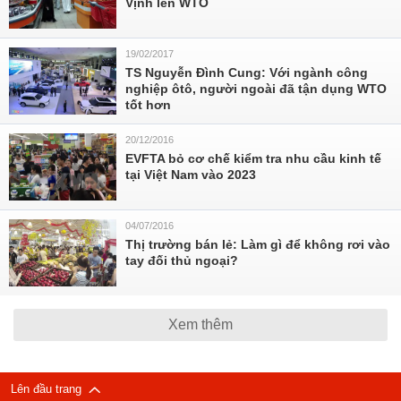
Vịnh lên WTO
19/02/2017
TS Nguyễn Đình Cung: Với ngành công
nghiệp ôtô, người ngoài đã tận dụng WTO
tốt hơn
20/12/2016
EVFTA bỏ cơ chế kiểm tra nhu cầu kinh tế
tại Việt Nam vào 2023
04/07/2016
Thị trường bán lẻ: Làm gì để không rơi vào
tay đối thủ ngoại?
Xem thêm
Lên đầu trang