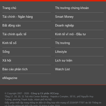
Trang chủ
Thị trường chứng khoán
Tài chính - Ngân hàng
Smart Money
Bất động sản
Doanh nghiệp
Tài chính quốc tế
Kinh tế vĩ mô - Đầu tư
Kinh tế số
Thị trường
Sống
Lifestyle
Xã hội
Lịch sự kiện
Báo cáo phân tích
Watch List
eMagazine
© Copyright 2007 - 2026 -
Công ty Cổ phần VCCorp.
Tầng 17, 19, 20, 21 Toà nhà Center Building - Hapulico Complex, Số 01, phố Nguyễn Huy
Tưởng, phường Thanh Xuân, thành phố Hà Nội
Giấy phép thiết lập trang thông tin điện tử tổng hợp trên mạng số 2216/GP-TTĐT do Sở Thông tin
và Truyền thông Hà Nội cấp ngày 10 tháng 4 năm 2019.