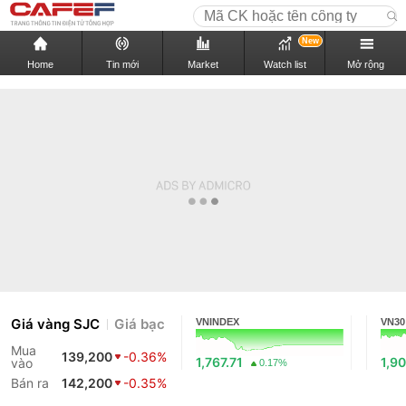
New
Home
Tin mới
Market
Watch list
Mở rộng
Giá vàng SJC
Giá bạc
VNINDEX
VN30
Mua
139,200
-0.36%
1,767.71
1,90
vào
0.17%
Bán ra
142,200
-0.35%