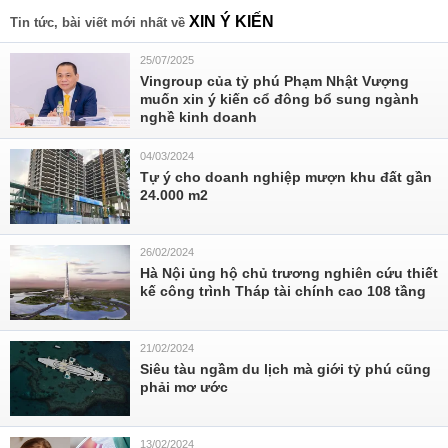
XIN Ý KIẾN
Tin tức, bài viết mới nhất về
25/07/2025
Vingroup của tỷ phú Phạm Nhật Vượng
muốn xin ý kiến cổ đông bổ sung ngành
nghề kinh doanh
04/03/2024
Tự ý cho doanh nghiệp mượn khu đất gần
24.000 m2
26/02/2024
Hà Nội ủng hộ chủ trương nghiên cứu thiết
kế công trình Tháp tài chính cao 108 tầng
21/02/2024
Siêu tàu ngầm du lịch mà giới tỷ phú cũng
phải mơ ước
13/02/2024