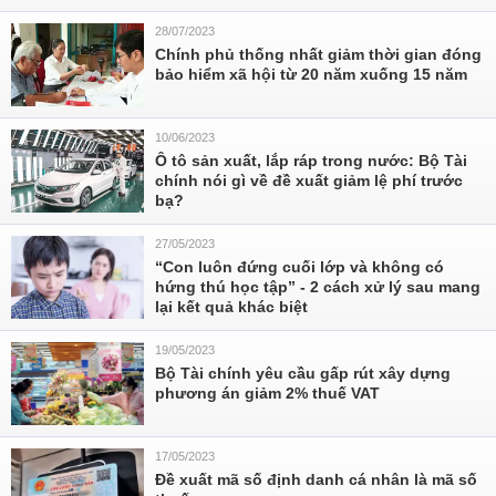
28/07/2023
Chính phủ thống nhất giảm thời gian đóng
bảo hiểm xã hội từ 20 năm xuống 15 năm
10/06/2023
Ô tô sản xuất, lắp ráp trong nước: Bộ Tài
chính nói gì về đề xuất giảm lệ phí trước
bạ?
27/05/2023
“Con luôn đứng cuối lớp và không có
hứng thú học tập” - 2 cách xử lý sau mang
lại kết quả khác biệt
19/05/2023
Bộ Tài chính yêu cầu gấp rút xây dựng
phương án giảm 2% thuế VAT
17/05/2023
Đề xuất mã số định danh cá nhân là mã số