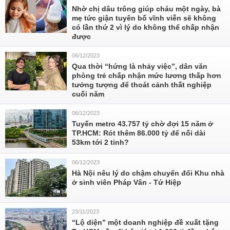
Nhờ chị dâu trông giúp cháu một ngày, bà
mẹ tức giận tuyên bố vĩnh viễn sẽ không
có lần thứ 2 vì lý do không thể chấp nhận
được
06/12/2023
Qua thời “hứng là nhảy việc”, dân văn
phòng trẻ chấp nhận mức lương thấp hơn
tưởng tượng để thoát cảnh thất nghiệp
cuối năm
06/12/2023
Tuyến metro 43.757 tỷ chờ đợi 15 năm ở
TP.HCM: Rót thêm 86.000 tỷ để nối dài
53km tới 2 tỉnh?
06/12/2023
Hà Nội nêu lý do chậm chuyển đổi Khu nhà
ở sinh viên Pháp Vân - Tứ Hiệp
23/11/2023
“Lộ diện” một doanh nghiệp đề xuất tặng