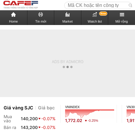
New
Home
Tin mới
Market
Watch list
Mở rộng
Giá vàng SJC
Giá bạc
VNINDEX
VN30
Mua
140,200
-0.07%
1,772.02
1,91
vào
-0.25%
Bán ra
143,200
-0.07%