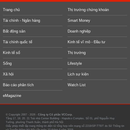
Trang chủ
Thị trường chứng khoán
Tài chính - Ngân hàng
Smart Money
Bất động sản
Doanh nghiệp
Tài chính quốc tế
Kinh tế vĩ mô - Đầu tư
Kinh tế số
Thị trường
Sống
Lifestyle
Xã hội
Lịch sự kiện
Báo cáo phân tích
Watch List
eMagazine
© Copyright 2007 - 2026 -
Công ty Cổ phần VCCorp.
Tầng 17, 19, 20, 21 Toà nhà Center Building - Hapulico Complex, Số 01, phố Nguyễn Huy
Tưởng, phường Thanh Xuân, thành phố Hà Nội
Giấy phép thiết lập trang thông tin điện tử tổng hợp trên mạng số 2216/GP-TTĐT do Sở Thông tin
và Truyền thông Hà Nội cấp ngày 10 tháng 4 năm 2019.