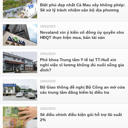
Biệt phủ đẹp nhất Cà Mau xây không phép:
Sẽ xử lý trách nhiệm cán bộ địa phương
18/02/2023
Novaland xin ý kiến cổ đông ủy quyền cho
HĐQT thực hiện mua, bán tài sản
29/01/2023
Phó khoa Trung tâm Y tế tại TT-Huế xin
nghỉ việc vì lương không đủ nuôi sống gia
đình?
13/01/2023
Bộ Giao thông đề nghị Bộ Công an mở cửa
các trung tâm đăng kiểm bị điều tra
10/01/2023
Sẽ điều chỉnh điều kiện gói hỗ trợ lãi suất
2%