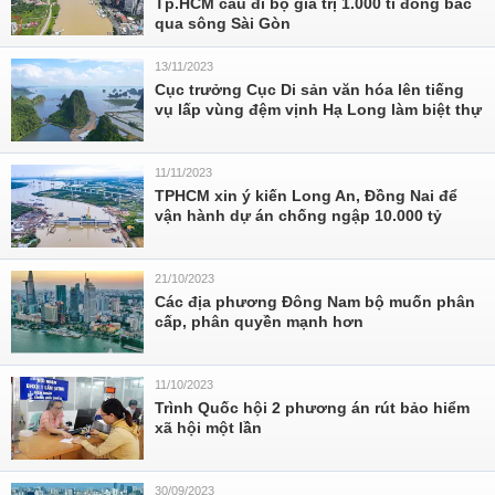
Tp.HCM cầu đi bộ giá trị 1.000 tỉ đồng bắc
qua sông Sài Gòn
13/11/2023
Cục trưởng Cục Di sản văn hóa lên tiếng
vụ lấp vùng đệm vịnh Hạ Long làm biệt thự
11/11/2023
TPHCM xin ý kiến Long An, Đồng Nai để
vận hành dự án chống ngập 10.000 tỷ
21/10/2023
Các địa phương Đông Nam bộ muốn phân
cấp, phân quyền mạnh hơn
11/10/2023
Trình Quốc hội 2 phương án rút bảo hiểm
xã hội một lần
30/09/2023