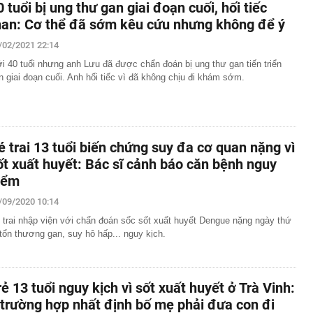
0 tuổi bị ung thư gan giai đoạn cuối, hối tiếc
han: Cơ thể đã sớm kêu cứu nhưng không để ý
/02/2021 22:14
i 40 tuổi nhưng anh Lưu đã được chẩn đoán bị ung thư gan tiến triển
n giai đoạn cuối. Anh hối tiếc vì đã không chịu đi khám sớm.
é trai 13 tuổi biến chứng suy đa cơ quan nặng vì
ốt xuất huyết: Bác sĩ cảnh báo căn bệnh nguy
iểm
/09/2020 10:14
 trai nhập viện với chẩn đoán sốc sốt xuất huyết Dengue nặng ngày thứ
 tổn thương gan, suy hô hấp... nguy kịch.
rẻ 13 tuổi nguy kịch vì sốt xuất huyết ở Trà Vinh:
 trường hợp nhất định bố mẹ phải đưa con đi