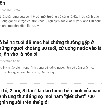
iện
/09/2020 08:57
t là phản ứng của cơ thể với môi trường và cũng là dấu hiệu cảnh báo
ẻ đang gặp trục trặc về sức khỏe. Hiện dịch sốt xuất huyết đang lưu hành
n cha mẹ cần đặc biệt lưu ý.
ô bé 14 tuổi đã mắc hội chứng thường gặp ở
hững người khoảng 30 tuổi, cứ uống nước vào là
o, ăn vào là nôn ói
/06/2020 18:08
ểu Kỳ nhập viện trong tình trạng cứ uống nước liền có cảm giác no,
ướng bụng, ăn vào là nôn ói, đau bụng.
1 đỏ, 2 hôi, 3 đau” là dấu hiệu điển hình của căn
ệnh ung thư đáng sợ mỗi năm "giết chết" 700
ghìn người trên thế giới