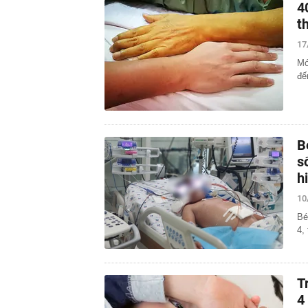
4
t
17
Mớ
đế
B
s
h
10
Bé
4,
T
4