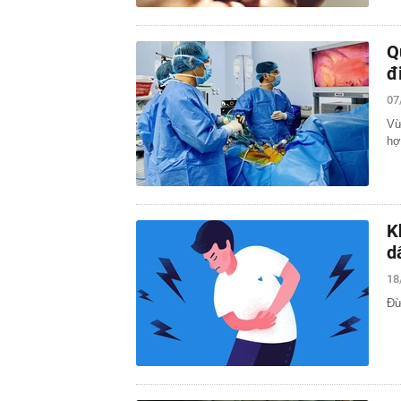
Q
đ
07
Vừ
hợ
K
d
18
Đừ