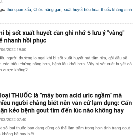
u.
gs:
thói quen xấu
,
Chức năng gan
,
xuất huyết tiêu hóa
,
thuốc kháng sinh
hi bị sốt xuất huyết cần ghi nhớ 5 lưu ý "vàng"
ể nhanh hồi phục
/06/2022 19:50
iều người thường lo ngại khi bị sốt xuất huyết mà tắm rửa, gội đầu sẽ
m các triệu chứng nặng hơn, bệnh lâu khỏi hơn. Vậy bị sốt xuất huyết có
m được không?
 loại THUỐC là "máy bơm acid uric ngầm" mà
hiều người chẳng biết nên vẫn cứ lạm dụng: Cẩn
hận kẻo bệnh gout tìm đến lúc nào không hay
/03/2022 07:40
t số loại thuốc bạn đang dùng có thể làm trầm trọng hơn tình trạng gout
 không hề hay biết.