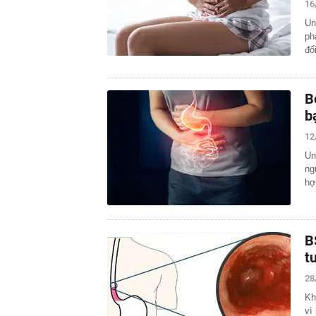
16
Un
ph
đổ
B
b
12
Un
ng
hợ
B
t
28
Kh
vì