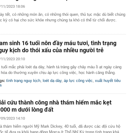
linh Chùa Hương, Tam Chúc, Bái Đính... đang được đẩy
/11/2023 18:06
 đốc HL Plastic Nguyễn Văn Huy SN 1987
ày tết, có những món ăn, có những thói quen, thủ tục mặc dù biết chúng
c kỳ có hại cho sức khỏe nhưng chúng ta khó có thể từ chối được.
Cao Minh Huyền làm Cục trưởng Cục quản lý xuất nhập
rong nhà Linda Ngô - Phong Đạt: Bóc giá đến đâu dân tình
ến đó
am sinh 16 tuổi nôn đầy máu tươi, tình trạng
 sống giàu có trong biệt thự 400m2 của Nguyễn Thành
guy kịch do thói xấu của nhiều người trẻ
97
n dụng trong mơ: Làm 2 ngày nghỉ 1 ngày, mỗi năm
/11/2023 20:10
 THÁNG, lương 58 TRIỆU/THÁNG
 tuổi mắc phải loét dạ dày, hành tá tràng gây chảy máu ồ ạt ngày càng
ộ BHXH gọi điện thông báo thẻ BHYT bị lỗi
ẻ hóa do thường xuyên chịu áp lực công việc, học hành căng thẳng.
 có thể đi hàng nghìn km trên sa mạc khô nóng?
gs:
tình trạng nguy kịch
,
loét dạ dày
,
áp lực công việc
,
xuất huyết tiêu
a
 bắt tạm giam Nguyễn Thanh Tùng SN 1983
có 131 cơ sở nhà đất đang bỏ trống, không sử dụng
iải cứu thành công nhà thám hiểm mắc kẹt
UOB Heartbeat Run 2026 gây quỹ hơn 950 triệu đồng
cơ hội học tập số cho trẻ em có hoàn cảnh khó khăn
.000 m dưới lòng đất
/09/2023 14:10
à thám hiểm người Mỹ Mark Dickey, 40 tuổi, đã được các đội cứu hộ
ốc tế đưa ra khỏi hang động Morca ở Thổ Nhĩ Kỳ trong tình trạng khá