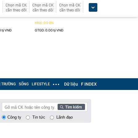
Chọn mã CK
Chọn mã CK
Chọn mã CK
cần theo dõi
cần theo dõi
cần theo dõi
Dữ liệu
F INDEX
Ị TRƯỜNG
SỐNG
LIFESTYLE
Công ty
Tin tức
Lãnh đạo