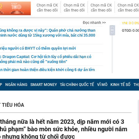
Chọn mã CK
Chọn mã CK
Chọn mã CK
Chọn mã CK
cần theo dõi
cần theo dõi
cần theo dõi
cần theo dõi
Đọc nhanh >>
ũng không ra được vị này": Quán phở chả nướng than
ninh nước dùng từ 15kg xương với mía, bát chỉ 35.000
triệu người có BHYT có thêm quyền lợi mới
 Dragon Capital: Cơ hội tích lũy cổ phiếu dài hạn có
hông phải mã nào cũng dễ "xuống tiền"
n thời gian hoàn thiện điều kiện khởi công 6 dự án lớn
y trì mức nộp ngân sách nghìn tỷ nhiều năm liền?
P
NGÂN HÀNG
SMART MONEY
TÀI CHÍNH QUỐC TẾ
VĨ MÔ
KINH TẾ SỐ
TH
: Tiền của bạn đã đi đâu?
Trung Quốc lập tức 'để mắt' tới dự án metro ngầm dài
quốc gia Đông Nam Á
 TIÊU HÓA
 múa SN 1992 bí mật sinh con cho đại gia: Cuộc sống
choáng ngợp
 tháng nữa là hết năm 2023, dịp năm mới có 3
 "Đệ nhất động" vùng Tây Bắc, ở độ cao 1300-1700m,
 lạnh: Cách Hà Nội 420km nên không phải ai cũng biết
thủ phạm” bào mòn sức khỏe, nhiều người nắm
.080 tỷ đồng chạy thẳng từ trung tâm Hà Nội đến loạt
õ nhưng không từ chối được