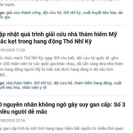
ỏe mạnh.
gs:
giải cứu thành công
,
đội cứu hộ
,
thổ nhĩ kỳ
,
xuất huyết tiêu hóa
,
đa
ốc gia
ập nhật quá trình giải cứu nhà thám hiểm Mỹ
ắc kẹt trong hang động Thổ Nhĩ Kỳ
/09/2023 11:20
ới chức trách Thổ Nhĩ Kỳ ngày 9/9 cho biết, đội cứu hộ quốc tế, gồm
n 150 nhân viên từ các quốc gia khác nhau, đã sẵn sàng đưa nhà thám
ểm hang động người Mỹ bị mắc kẹt dưới hang động ở độ sâu hơn
000…
gs:
nhà thám hiểm
,
thổ nhĩ kỳ
,
đội cứu hộ
,
thám hiểm hang động
,
xuất
yết tiêu hóa
,
nhân viên y tế
0 nguyên nhân không ngờ gây suy gan cấp: Số 3
hiều người dễ mắc
/08/2023 22:16
y gan cấp tính là một tình trạng nguy hiểm bắt nguồn từ nhiều thói quen