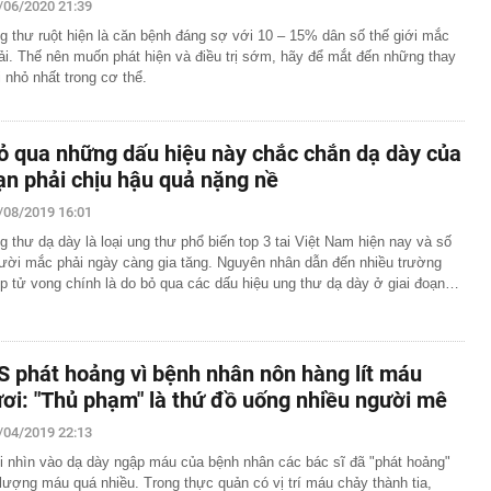
/06/2020 21:39
g thư ruột hiện là căn bệnh đáng sợ với 10 – 15% dân số thế giới mắc
ải. Thế nên muốn phát hiện và điều trị sớm, hãy để mắt đến những thay
i nhỏ nhất trong cơ thể.
ỏ qua những dấu hiệu này chắc chắn dạ dày của
ạn phải chịu hậu quả nặng nề
/08/2019 16:01
g thư dạ dày là loại ung thư phổ biến top 3 tai Việt Nam hiện nay và số
ười mắc phải ngày càng gia tăng. Nguyên nhân dẫn đến nhiều trường
p tử vong chính là do bỏ qua các dấu hiệu ung thư dạ dày ở giai đoạn…
S phát hoảng vì bệnh nhân nôn hàng lít máu
ươi: "Thủ phạm" là thứ đồ uống nhiều người mê
/04/2019 22:13
i nhìn vào dạ dày ngập máu của bệnh nhân các bác sĩ đã "phát hoảng"
 lượng máu quá nhiều. Trong thực quản có vị trí máu chảy thành tia,