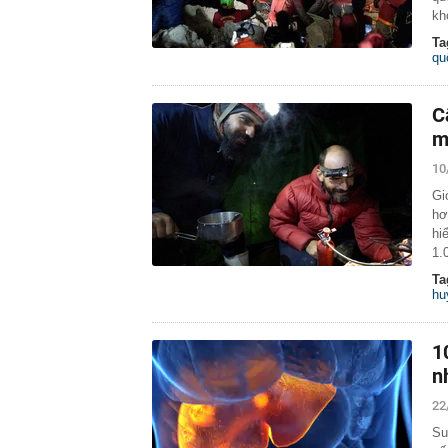
kh
Ta
qu
C
m
10
Gi
hơ
hi
1.
Ta
hu
1
n
22
Su