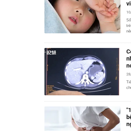
v
10
Số
tr
nê
C
n
n
28
Ti
ch
"
b
n