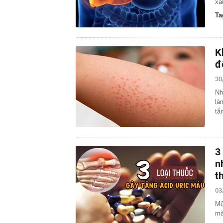
xấ
Ta
K
đ
30
Nh
là
tắ
3
n
t
03
Mộ
mà